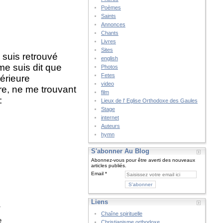
Poèmes
Saints
Annonces
Chants
Livres
Sites
 suis retrouvé
english
me suis dit que
Photos
Fetes
térieure
video
ire, ne me trouvant
film
:
Lieux de l' Eglise Orthodoxe des Gaules
Stage
internet
Auteurs
hymn
S'abonner Au Blog
Abonnez-vous pour être averti des nouveaux
articles publiés.
Email
Liens
_
Chaîne spirituelle
e
Christianisme orthodoxe