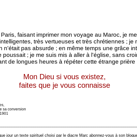
 Paris, faisant imprimer mon voyage au Maroc, je me
telligentes, très vertueuses et très chrétiennes ; je 
ion n'était pas absurde ; en même temps une grâce in
poussait ; je me suis mis à aller à l'église, sans cro
ant de longues heures à répéter cette étrange prière 
Mon Dieu si vous existez,
faites que je vous connaisse
es,
de sa conversion
 1901
________________________________________________________________
ue jour un texte spirituel choisi par le diacre Marc abonnez-vous à son blogu