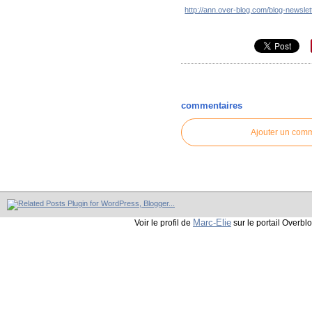
http://ann.over-blog.com/blog-newsle
commentaires
Ajouter un com
Marc-Elie
Voir le profil de
sur le portail Overbl