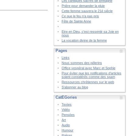
Les cantiques sacrés de Bretagne
Prière pour demander la pluie
Cette femme sauvera le 21è siècle
Ce que le feu n’a pas pris
Fête de Sainte Anne
Etre en Dieu, c'est ressentir sa Joie en
nous
La vocation divine de la femme
Pages
Links
Nous sommes des pélerins
Office vespéral avec Marc et Sophie
Pour éviter que les notifications d'articles
soient considérés comme des spam
Ressources chrétiennes sur le web
S'abonner au blog
CatÉGories
Textes
Vidéo
Pensées
Art
Audio
Humour
Prières