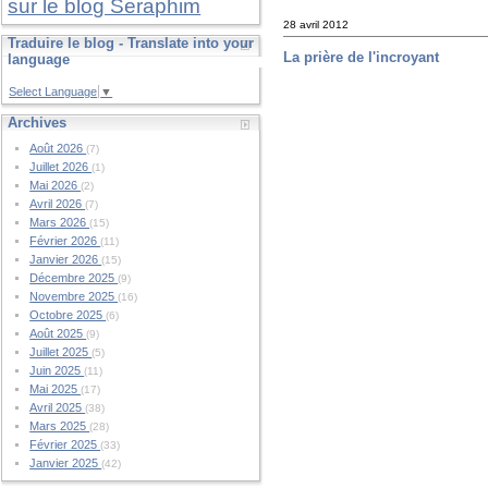
sur le blog Seraphim
28 avril 2012
Traduire le blog - Translate into your
La prière de l'incroyant
language
Select Language
▼
Archives
Août 2026
(7)
Juillet 2026
(1)
Mai 2026
(2)
Avril 2026
(7)
Mars 2026
(15)
Février 2026
(11)
Janvier 2026
(15)
Décembre 2025
(9)
Novembre 2025
(16)
Octobre 2025
(6)
Août 2025
(9)
Juillet 2025
(5)
Juin 2025
(11)
Mai 2025
(17)
Avril 2025
(38)
Mars 2025
(28)
Février 2025
(33)
Janvier 2025
(42)