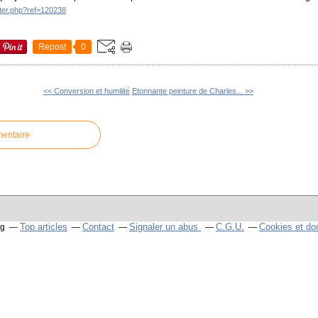
tter.php?ref=120238
Repost
0
<< Conversion et humilité
Etonnante peinture de Charles... >>
mentaire
Top articles
Contact
Signaler un abus
C.G.U.
Cookies et do
og