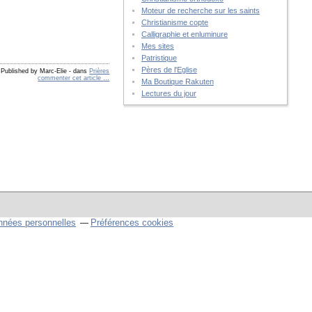
Moteur de recherche sur les saints
Christianisme copte
Calligraphie et enluminure
Mes sites
Patristique
Pères de l'Eglise
Published by Marc-Elie
-
dans
Prières
commenter cet article
…
Ma Boutique Rakuten
Lectures du jour
nnées personnelles
Préférences cookies