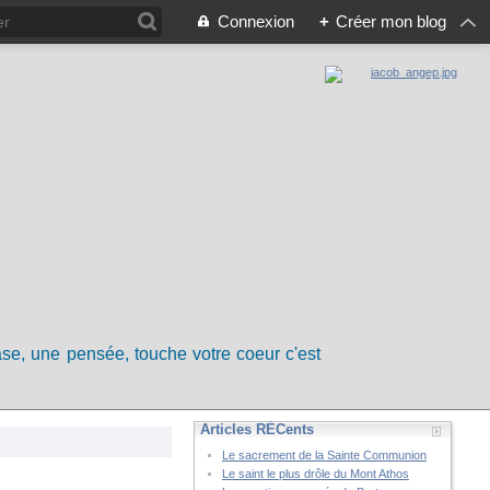
Connexion
+
Créer mon blog
rase, une pensée, touche votre coeur c'est
Articles RÉCents
Le sacrement de la Sainte Communion
Le saint le plus drôle du Mont Athos