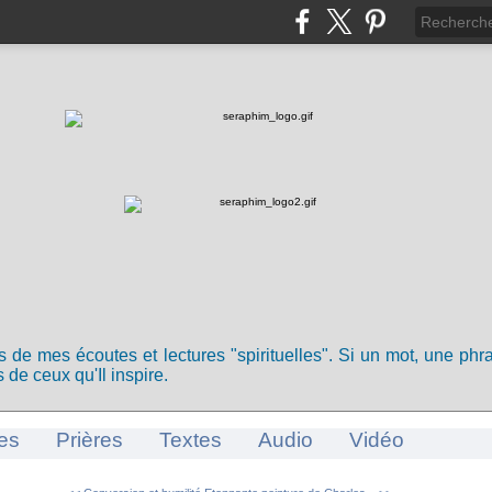
ts de mes écoutes et lectures "spirituelles". Si un mot, une ph
 de ceux qu'Il inspire.
es
Prières
Textes
Audio
Vidéo