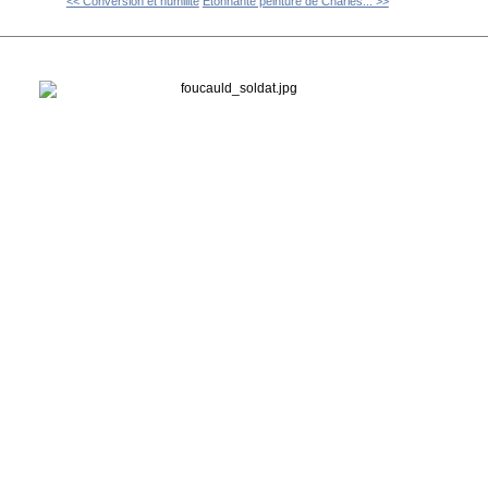
<< Conversion et humilité
Etonnante peinture de Charles... >>