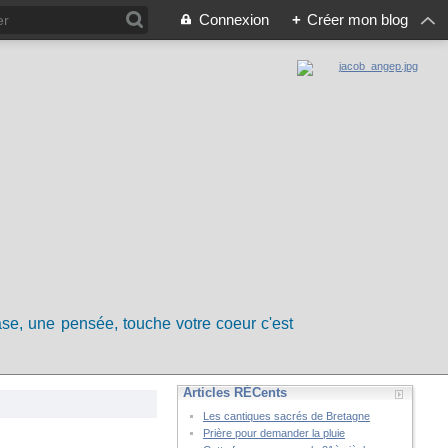
Connexion
+
Créer mon blog
rase, une pensée, touche votre coeur c'est
Articles RÉCents
Les cantiques sacrés de Bretagne
Prière pour demander la pluie