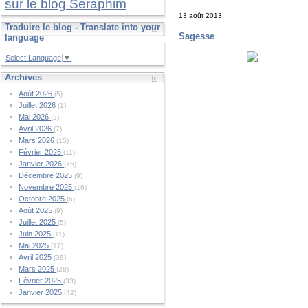
sur le blog Seraphim
13 août 2013
Traduire le blog - Translate into your
Sagesse
language
Select Language
▼
Archives
Août 2026
(5)
Juillet 2026
(1)
Mai 2026
(2)
Avril 2026
(7)
Mars 2026
(15)
Février 2026
(11)
Janvier 2026
(15)
Décembre 2025
(9)
Novembre 2025
(16)
Octobre 2025
(6)
Août 2025
(9)
Juillet 2025
(5)
Juin 2025
(11)
Mai 2025
(17)
Avril 2025
(38)
Mars 2025
(28)
Février 2025
(33)
Janvier 2025
(42)