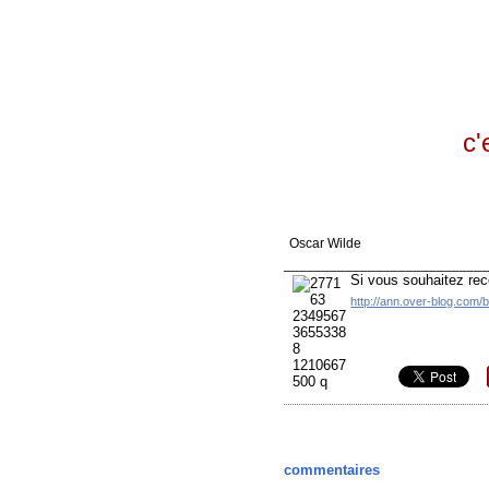
c'
Oscar Wilde
__________________________
Si vous souhaitez rec
http://ann.over-blog.com/
commentaires