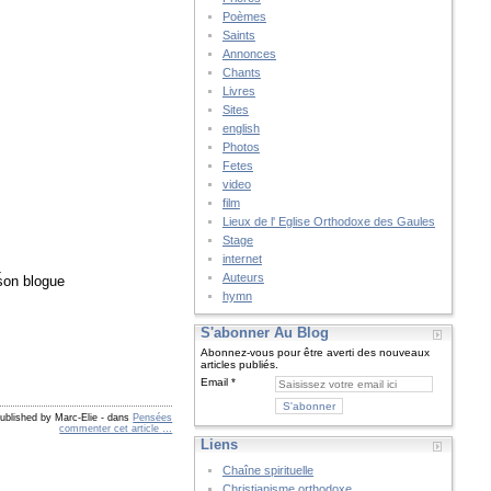
Poèmes
Saints
Annonces
Chants
Livres
Sites
english
Photos
Fetes
video
film
Lieux de l' Eglise Orthodoxe des Gaules
Stage
internet
_
Auteurs
 son blogue
hymn
S'abonner Au Blog
Abonnez-vous pour être averti des nouveaux
articles publiés.
Email
ublished by Marc-Elie
-
dans
Pensées
commenter cet article
…
Liens
Chaîne spirituelle
Christianisme orthodoxe