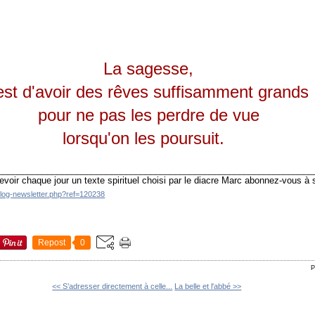
La sagesse,
est d'avoir des rêves suffisamment grands
pour ne pas les perdre de vue
lorsqu'on les poursuit.
________________________________________________________________
evoir chaque jour un texte spirituel choisi par le diacre Marc abonnez-vous à
blog-newsletter.php?ref=120238
Repost
0
P
<< S’adresser directement à celle...
La belle et l'abbé >>