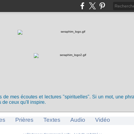
ts de mes écoutes et lectures "spirituelles". Si un mot, une ph
 de ceux qu'Il inspire.
es
Prières
Textes
Audio
Vidéo