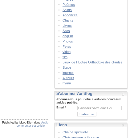
Poèmes
Saints
Annonces
Chants
Livres
Sites
english
Photos
Fetes
video
film
Lieux de l' Eglise Orthodoxe des Gaules
Stage
internet
Auteurs
hymn
S'abonner Au Blog
Abonnez-vous pour être averti des nouveaux
articles publiés.
Email
Published by Marc-Elie
-
dans
Audio
Liens
commenter cet article
…
Chaîne spirituelle
Christianisme orthodoxe