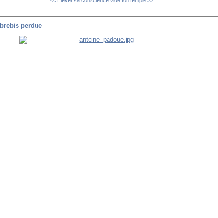
<< Elever sa conscience
Vide ton temple >>
 brebis perdue