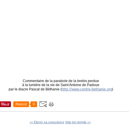
Commentaire de la parabole de la brebis perdue
à la lumière de la vie de Saint Antoine de Padoue
http://www.centre-bethanie.org
par le diacre Pascal de Béthanie (
)
Repost
0
<< Elever sa conscience
Vide ton temple >>