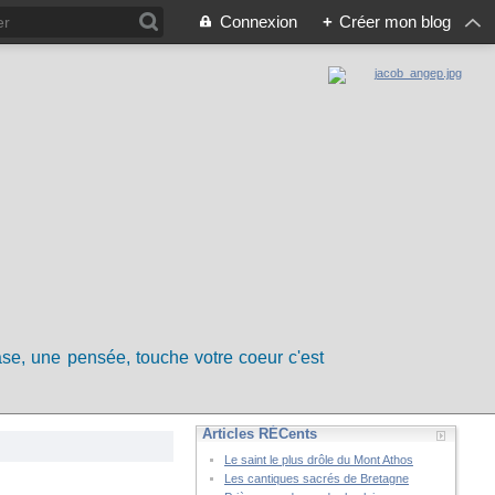
Connexion
+
Créer mon blog
rase, une pensée, touche votre coeur c'est
Articles RÉCents
Le saint le plus drôle du Mont Athos
Les cantiques sacrés de Bretagne