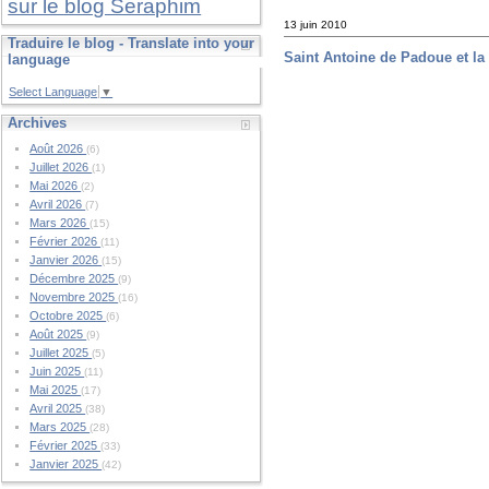
sur le blog Seraphim
13 juin 2010
Traduire le blog - Translate into your
Saint Antoine de Padoue et la
language
Select Language
▼
Archives
Août 2026
(6)
Juillet 2026
(1)
Mai 2026
(2)
Avril 2026
(7)
Mars 2026
(15)
Février 2026
(11)
Janvier 2026
(15)
Décembre 2025
(9)
Novembre 2025
(16)
Octobre 2025
(6)
Août 2025
(9)
Juillet 2025
(5)
Juin 2025
(11)
Mai 2025
(17)
Avril 2025
(38)
Mars 2025
(28)
Février 2025
(33)
Janvier 2025
(42)