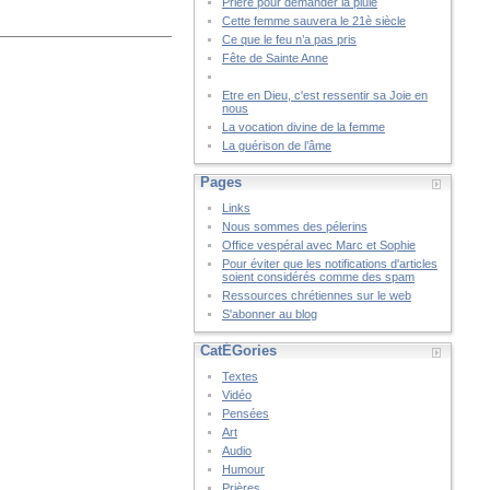
Prière pour demander la pluie
Cette femme sauvera le 21è siècle
Ce que le feu n’a pas pris
Fête de Sainte Anne
Etre en Dieu, c'est ressentir sa Joie en
nous
La vocation divine de la femme
La guérison de l’âme
Pages
Links
Nous sommes des pélerins
Office vespéral avec Marc et Sophie
Pour éviter que les notifications d'articles
soient considérés comme des spam
Ressources chrétiennes sur le web
S'abonner au blog
CatÉGories
Textes
Vidéo
Pensées
Art
Audio
Humour
Prières