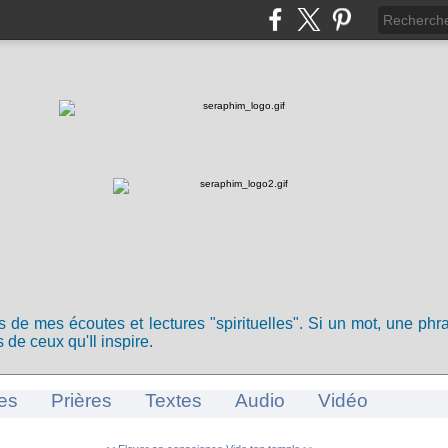
ts de mes écoutes et lectures "spirituelles". Si un mot, une ph
 de ceux qu'Il inspire.
es
Prières
Textes
Audio
Vidéo