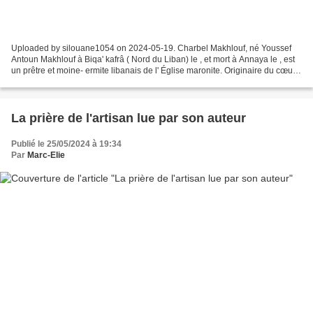
Uploaded by silouane1054 on 2024-05-19. Charbel Makhlouf, né Youssef
Antoun Makhlouf à Biqa' kafrâ ( Nord du Liban) le , et mort à Annaya le , est
un prêtre et moine- ermite libanais de l' Église maronite. Originaire du cœur
histo... S'abonner au Blog...
La prière de l'artisan lue par son auteur
Publié le 25/05/2024 à 19:34
Par
Marc-Elie