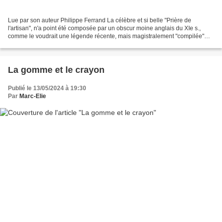
Lue par son auteur Philippe Ferrand La célèbre et si belle "Prière de
l'artisan", n'a point été composée par un obscur moine anglais du XIe s.,
comme le voudrait une légende récente, mais magistralement "compilée"
par Philippe Ferrand, compagnon de l'Arche,...
La gomme et le crayon
Publié le 13/05/2024 à 19:30
Par
Marc-Elie