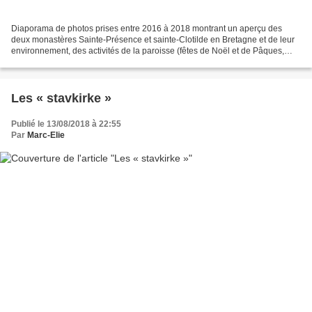
Diaporama de photos prises entre 2016 à 2018 montrant un aperçu des
deux monastères Sainte-Présence et sainte-Clotilde en Bretagne et de leur
environnement, des activités de la paroisse (fêtes de Noël et de Pâques,
baptêmes, après-midi théologiques, pèlerinages...
Les « stavkirke »
Publié le 13/08/2018 à 22:55
Par
Marc-Elie