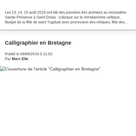
Les 13, 14, 15 août 2016 ont été des journées très animées au monastère
Sainte-Présence à Saint-Dolay : colloque sur le christianisme celtique,
liturgie de la fête de saint Tugdual avec procession des reliques, fête des
150 ans de la rénovation de l'Eglise...
Calligraphier en Bretagne
Publié le 08/08/2016 à 11:02
Par
Marc-Elie