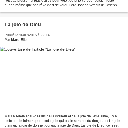
l'oiseau blessé n'a plus d'ailes pour voler, ou la force pour voler, il reste
quand même que son rêve c'est de voler. Père Joseph Wresinski Joseph
Wresinski [en polonais Józef Wrzesiński]...
La joie de Dieu
Publié le 16/07/2015 à 22:04
Par
Marc-Elie
Mais au-delà et au-dessus de la douleur et de la joie de l’être aimé, il y a
cette joie infiniment pure, cette joie qui est le sommet du don, qui est la joie
d’aimer, la joie de donner, qui est la joie de Dieu. La joie de Dieu, ce n’est