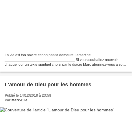
La vie est ton navire et non pas ta demeure Lamartine
__________________________________ Si vous souhaitez recevoir
chaque jour un texte spirituel choisi par le diacre Marc abonnez-vous à son
blog (et regardez votre dossier spam ou indésirable pour valider...
L'amour de Dieu pour les hommes
Publié le 14/12/2018 à 23:58
Par
Marc-Elie