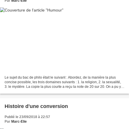
Par
Marc-Elie
Le sujet du bac de philo était le suivant : Abordez, de la manière la plus
concise possible, les trois domaines suivants : 1. la religion, 2. la sexualité,
3. le mystère. La copie la plus courte a reçu la note de 20 sur 20. On a pu y
lire : Mon Dieu !......
Histoire d'une conversion
Publié le 23/09/2018 à 22:57
Par
Marc-Elie