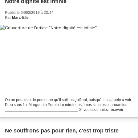
Notre dignité est infinie
Publié le 04/02/2019 à 23:44
Par
Marc-Elie
On ne peut dire de personne qu’il soit insignifiant, puisqu'il est appelé à voir
Dieu sans fin. Marguerite Porete Le miroir des âmes simples et anéanties.
__________________________________ Si vous souhaitez recevoir
chaque jour un texte spirituel choisi...
Ne souffrons pas pour rien, c'est trop triste