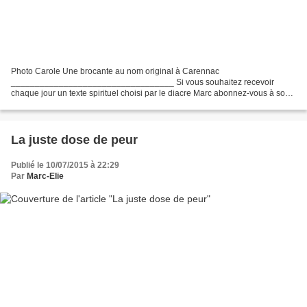
Photo Carole Une brocante au nom original à Carennac
__________________________________ Si vous souhaitez recevoir
chaque jour un texte spirituel choisi par le diacre Marc abonnez-vous à son
blog (et regardez votre dossier spam ou indésirable pour valider...
La juste dose de peur
Publié le 10/07/2015 à 22:29
Par
Marc-Elie