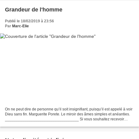
Grandeur de l'homme
Publié le 18/02/2019 à 23:56
Par
Marc-Elie
On ne peut dire de personne qu’il soit insignifiant, puisqu’il est appelé à voir
Dieu sans fin. Marguerite Porete. Le miroir des âmes simples et anéanties.
__________________________________ Si vous souhaitez recevoir
chaque jour un texte spirituel choisi...