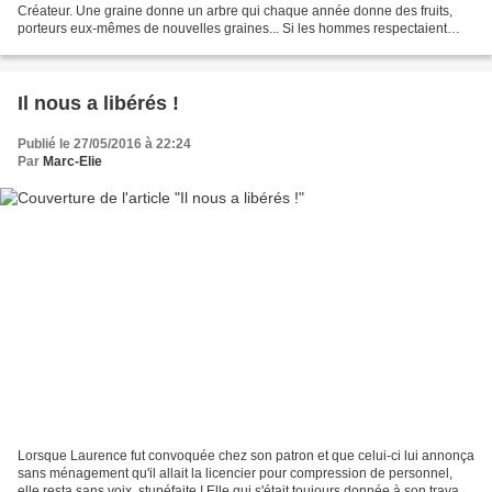
Créateur. Une graine donne un arbre qui chaque année donne des fruits,
porteurs eux-mêmes de nouvelles graines... Si les hommes respectaient
l’ordre naturel de l’univers, ils bénéficieraient...
Il nous a libérés !
Publié le 27/05/2016 à 22:24
Par
Marc-Elie
Lorsque Laurence fut convoquée chez son patron et que celui-ci lui annonça
sans ménagement qu'il allait la licencier pour compression de personnel,
elle resta sans voix, stupéfaite ! Elle qui s'était toujours donnée à son travail