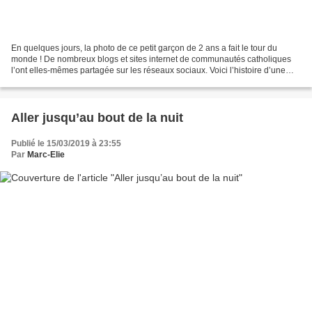
En quelques jours, la photo de ce petit garçon de 2 ans a fait le tour du
monde ! De nombreux blogs et sites internet de communautés catholiques
l’ont elles-mêmes partagée sur les réseaux sociaux. Voici l’histoire d’une
image virale. C’était il y a quelques...
Aller jusqu’au bout de la nuit
Publié le 15/03/2019 à 23:55
Par
Marc-Elie