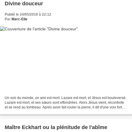
Divine douceur
Publié le 24/05/2016 à 22:12
Par
Marc-Elie
Un soir du monde, un ami est mort. Lazare est mort, et Jésus est bouleversé.
Lazare est mort, et ses sœurs sont effondrées. Alors Jésus vient, réconforte
et se rend au tombeau. Après avoir fait rouler la pierre, il dit d'une voix forte :
« Lazare, sors...
Maître Eckhart ou la plénitude de l'abîme