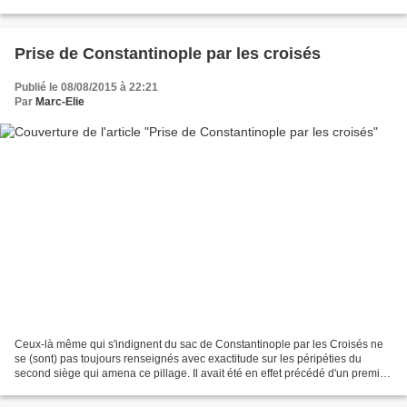
pas la joie de...
Prise de Constantinople par les croisés
Publié le 08/08/2015 à 22:21
Par
Marc-Elie
Ceux-là même qui s'indignent du sac de Constantinople par les Croisés ne
se (sont) pas toujours renseignés avec exactitude sur les péripéties du
second siège qui amena ce pillage. Il avait été en effet précédé d'un premier
siège mené à la demande de l'ex-empereur...