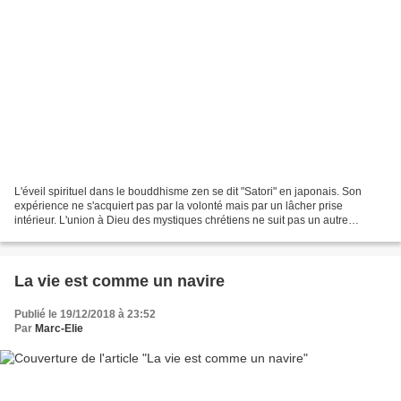
L'éveil spirituel dans le bouddhisme zen se dit "Satori" en japonais. Son
expérience ne s'acquiert pas par la volonté mais par un lâcher prise
intérieur. L'union à Dieu des mystiques chrétiens ne suit pas un autre
chemin. Dieu emporte le mystique dans...
La vie est comme un navire
Publié le 19/12/2018 à 23:52
Par
Marc-Elie