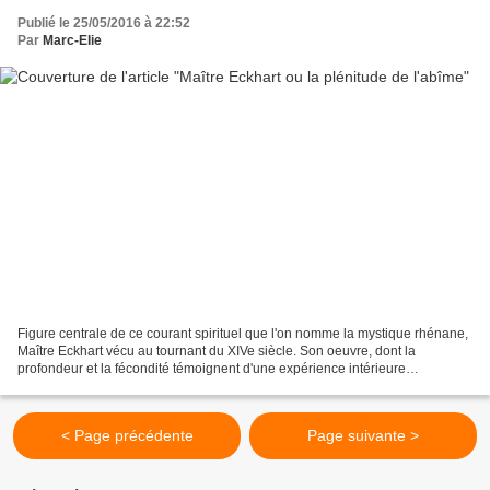
Publié le 25/05/2016 à 22:52
Par
Marc-Elie
Figure centrale de ce courant spirituel que l'on nomme la mystique rhénane,
Maître Eckhart vécu au tournant du XIVe siècle. Son oeuvre, dont la
profondeur et la fécondité témoignent d'une expérience intérieure
exceptionnelle, irrigua ouvertement, mais...
< Page précédente
Page suivante >