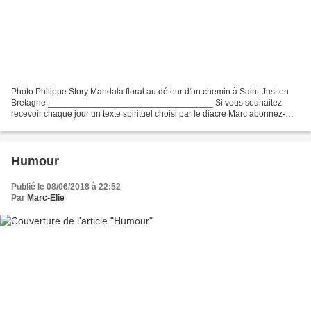
Photo Philippe Story Mandala floral au détour d'un chemin à Saint-Just en
Bretagne __________________________________ Si vous souhaitez
recevoir chaque jour un texte spirituel choisi par le diacre Marc abonnez-
vous à son blog (et regardez votre dossier...
Humour
Publié le 08/06/2018 à 22:52
Par
Marc-Elie