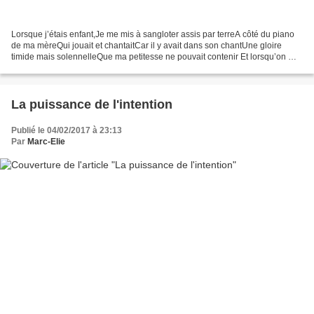
Lorsque j’étais enfant,Je me mis à sangloter assis par terreA côté du piano
de ma mèreQui jouait et chantaitCar il y avait dans son chantUne gloire
timide mais solennelleQue ma petitesse ne pouvait contenir Et lorsqu’on m’a
demandéPourquoi je pleuraisJe...
La puissance de l'intention
Publié le 04/02/2017 à 23:13
Par
Marc-Elie