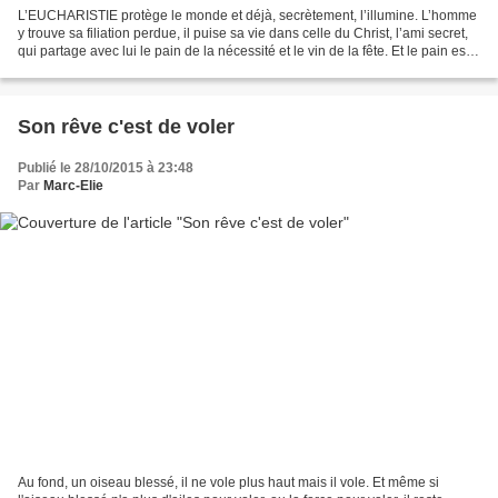
L’EUCHARISTIE protège le monde et déjà, secrètement, l’illumine. L’homme
y trouve sa filiation perdue, il puise sa vie dans celle du Christ, l’ami secret,
qui partage avec lui le pain de la nécessité et le vin de la fête. Et le pain est
son corps, et...
Son rêve c'est de voler
Publié le 28/10/2015 à 23:48
Par
Marc-Elie
Au fond, un oiseau blessé, il ne vole plus haut mais il vole. Et même si