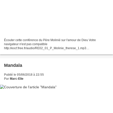
Écouter cette conférence du Père Molinié sur l'amour de Dieu Votre
navigateur n'est pas compatible
http://eocf.free.fr/audio/RE02_01_P_Molinie_therese_1.mp3
**********************************************************************************
__________________________________...
Mandala
Publié le 05/06/2018 à 22:55
Par
Marc-Elie