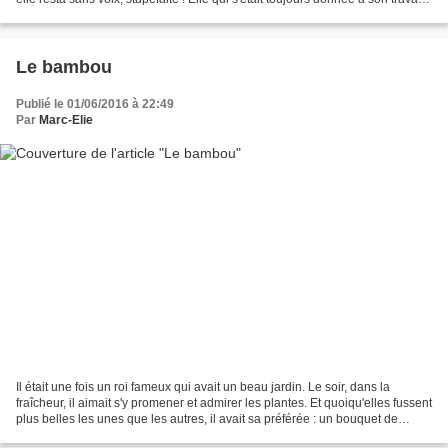
et avait gagné la confiance...
Le bambou
Publié le 01/06/2016 à 22:49
Par
Marc-Elie
Il était une fois un roi fameux qui avait un beau jardin. Le soir, dans la
fraîcheur, il aimait s'y promener et admirer les plantes. Et quoiqu'elles fussent
plus belles les unes que les autres, il avait sa préférée : un bouquet de
bambous au bord d'une...