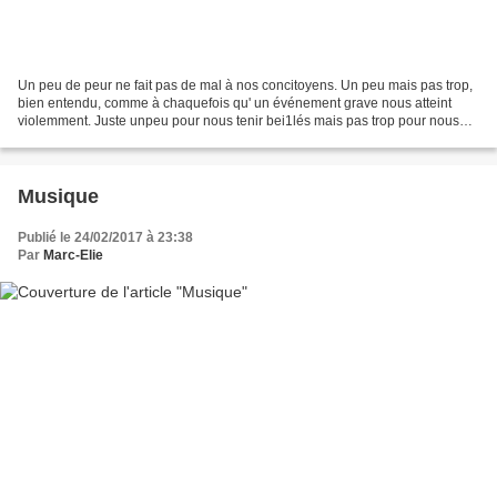
Un peu de peur ne fait pas de mal à nos concitoyens. Un peu mais pas trop,
bien entendu, comme à chaquefois qu' un événement grave nous atteint
violemment. Juste unpeu pour nous tenir bei1lés mais pas trop pour nous
rendre fous. Juste la dose qu'il faut...
Musique
Publié le 24/02/2017 à 23:38
Par
Marc-Elie