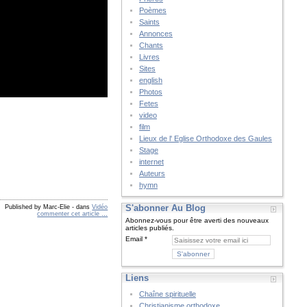
Poèmes
Saints
Annonces
Chants
Livres
Sites
english
Photos
Fetes
video
film
Lieux de l' Eglise Orthodoxe des Gaules
Stage
internet
Auteurs
hymn
S'abonner Au Blog
Published by Marc-Elie
-
dans
Vidéo
commenter cet article
…
Abonnez-vous pour être averti des nouveaux
articles publiés.
Email
Liens
Chaîne spirituelle
Christianisme orthodoxe