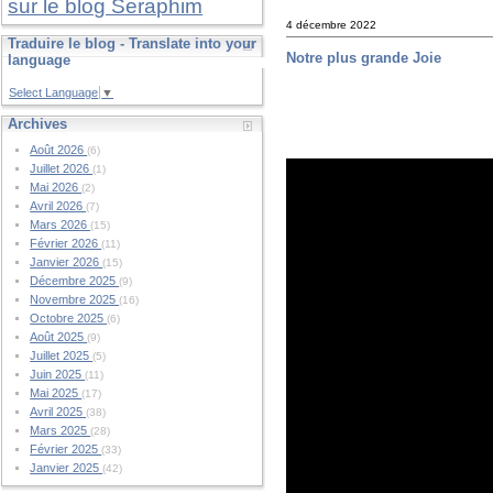
sur le blog Seraphim
4 décembre 2022
Traduire le blog - Translate into your
Notre plus grande Joie
language
Select Language
▼
Archives
Août 2026
(6)
Juillet 2026
(1)
Mai 2026
(2)
Avril 2026
(7)
Mars 2026
(15)
Février 2026
(11)
Janvier 2026
(15)
Décembre 2025
(9)
Novembre 2025
(16)
Octobre 2025
(6)
Août 2025
(9)
Juillet 2025
(5)
Juin 2025
(11)
Mai 2025
(17)
Avril 2025
(38)
Mars 2025
(28)
Février 2025
(33)
Janvier 2025
(42)