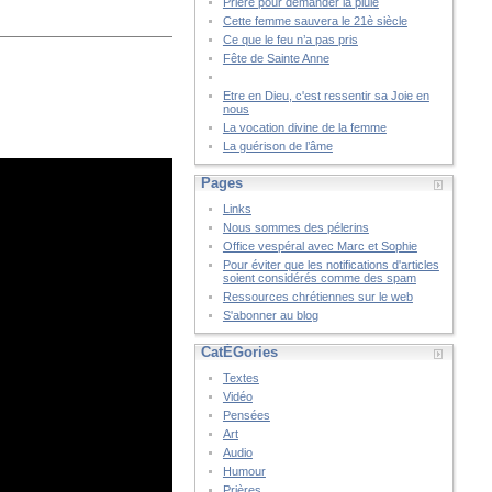
Prière pour demander la pluie
Cette femme sauvera le 21è siècle
Ce que le feu n’a pas pris
Fête de Sainte Anne
Etre en Dieu, c'est ressentir sa Joie en
nous
La vocation divine de la femme
La guérison de l’âme
Pages
Links
Nous sommes des pélerins
Office vespéral avec Marc et Sophie
Pour éviter que les notifications d'articles
soient considérés comme des spam
Ressources chrétiennes sur le web
S'abonner au blog
CatÉGories
Textes
Vidéo
Pensées
Art
Audio
Humour
Prières