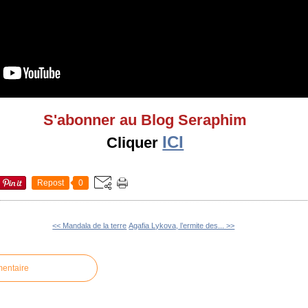
S'abonner au Blog Seraphim
ICI
Cliquer
Repost
0
<< Mandala de la terre
Agafia Lykova, l’ermite des... >>
mentaire