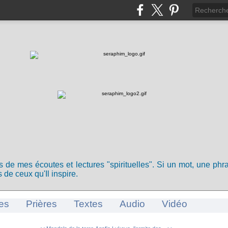
ts de mes écoutes et lectures "spirituelles". Si un mot, une ph
 de ceux qu'Il inspire.
es
Prières
Textes
Audio
Vidéo