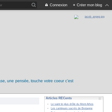
Connexion
+
Créer mon blog
rase, une pensée, touche votre coeur c'est
Articles RÉCents
Le saint le plus drôle du Mont Athos
Les cantiques sacrés de Bretagne