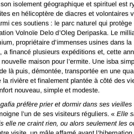
son isolement géographique et spirituel est r
ites en hélicoptère de diacres et volontaires 
rmi ces soutiens : le parc naturel qui protège
ation Volnoïe Delo d’Oleg Deripaska. Le millia
ium, propriétaire d’immenses usines dans la 
 a financé plusieurs expéditions et, cette ann
 nouvelle maison pour l’ermite. Une isba simp
in de là puis, démontée, transportée en une qu
la rivière et finalement plantée à côté des vie
nfort nouveau, simple et modeste.
fia préfère prier et dormir dans ses vieilles
oigne l’un de ses visiteurs réguliers. «
Elle s
is elle ne craint rien, ou alors seulement les 
re visite, un mâle affamé avant l’hibernation