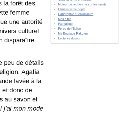
la forêt des
Moteur de recherche sur les saints
Christianisme copte
cette femme
Calligraphie et enluminure
Mes sites
ue une autorité
Patristique
Pères de l'Eglise
nivers culturel
Ma Boutique Rakuten
en disparaître
Lectures du jour
 peu de détails
eligion. Agafia
ande lavée à la
g et donc de
is au savon et
ci j’ai mon mode