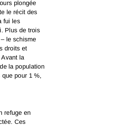
ujours plongée
e le récit des
 fui les
. Plus de trois
e – le schisme
 droits et
 Avant la
de la population
s que pour 1 %,
n refuge en
ectée. Ces