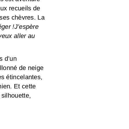
eux recueils de
: ses chèvres. La
téger !J’espère
veux aller au
es d’un
allonné de neige
es étincelantes,
ien. Et cette
 silhouette,