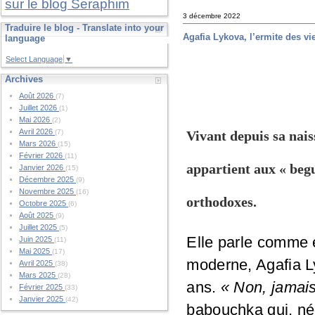
sur le blog Seraphim
3 décembre 2022
Traduire le blog - Translate into your
Agafia Lykova, l’ermite des vi
language
Select Language
▼
Archives
Août 2026
(7)
Juillet 2026
(1)
Mai 2026
(2)
Avril 2026
Vivant depuis sa nais
(7)
Mars 2026
(15)
Février 2026
(11)
appartient aux « begu
Janvier 2026
(15)
Décembre 2025
(9)
Novembre 2025
(16)
orthodoxes.
Octobre 2025
(6)
Août 2025
(9)
Juillet 2025
(5)
Elle parle comme e
Juin 2025
(11)
Mai 2025
(17)
moderne, Agafia L
Avril 2025
(38)
Mars 2025
(28)
ans.
« Non, jamais 
Février 2025
(33)
Janvier 2025
(42)
babouchka qui, née