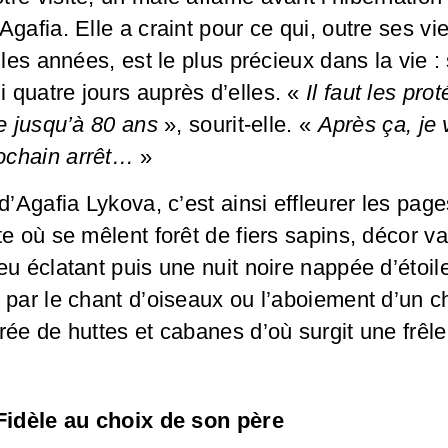
Agafia. Elle a craint pour ce qui, outre ses vi
 les années, est le plus précieux dans la vie 
quatre jours auprès d’elles. «
Il faut les pro
re jusqu’à 80 ans
», sourit-elle. «
Après ça, je 
ochain arrêt…
»
d’Agafia Lykova, c’est ainsi effleurer les pag
te où se mêlent forêt de fiers sapins, décor v
eu éclatant puis une nuit noire nappée d’étoil
 par le chant d’oiseaux ou l’aboiement d’un ch
rée de huttes et cabanes d’où surgit une frêle
 Fidèle au choix de son père