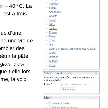
Poèmes
ar – 40 °C. La
Saints
Annonces
 est à trois
Chants
Livres
Sites
english
ssue d’une
Photos
Fetes
ène une vie de
video
film
sembler des
Lieux de l' Eglise Orthodoxe des Gaules
Stage
étrir la pâte,
internet
Auteurs
igion, c’est
hymn
que-t-elle lors
S'abonner Au Blog
lme, la voix
Abonnez-vous pour être averti des nouveaux
articles publiés.
Email
Liens
Chaîne spirituelle
Christianisme orthodoxe