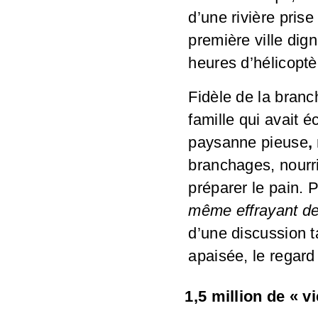
d’une rivière pris
première ville dig
PART
RÉAGI
R
heures d’hélicoptè
AGER
Fidèle de la bran
famille qui avait
paysanne pieuse
,
branchages, nourrir
préparer le pain. 
TWIT
même effrayant de 
TER
d’une discussion ta
apaisée, le regard 
1,5 million de « v