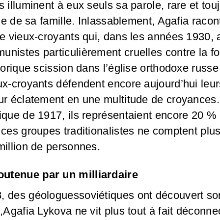
s illuminent à eux seuls sa parole, rare et to
lle de sa famille. Inlassablement, Agafia racont
de vieux-croyants qui, dans les années 1930, a
nistes particulièrement cruelles contre la foi
storique scission dans l’église orthodoxe russ
ux-croyants défendent encore aujourd’hui leurs
ur éclatement en une multitude de croyances.
ique de 1917, ils représentaient encore 20 % 
 ces groupes traditionalistes ne comptent plu
million de personnes.
utenue par un milliardaire
, des géologuessoviétiques ont découvert so
n,Agafia Lykova ne vit plus tout à fait déconn