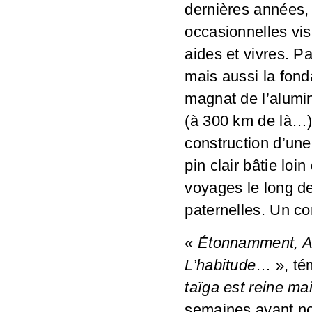
dernières années, 
occasionnelles vis
aides et vivres. Pa
mais aussi la fond
magnat de l’alumin
(à 300 km de là…),
construction d’une
pin clair bâtie lo
voyages le long de 
paternelles. Un co
«
Étonnamment, Aga
L’habitude
… », tém
taïga est reine ma
semaines avant not