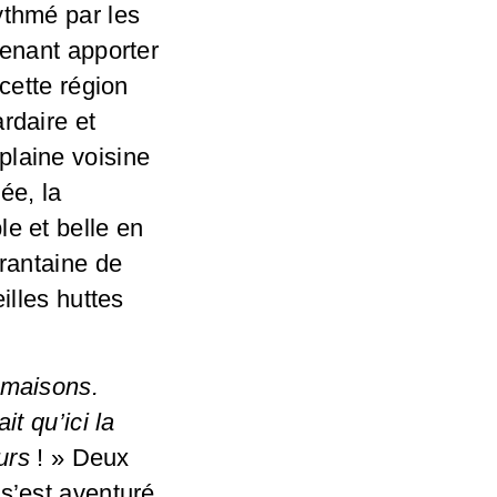
ythmé par les
venant apporter
 cette région
rdaire et
plaine voisine
ée, la
le et belle en
arantaine de
illes huttes
 maisons.
ait qu’ici la
ours
! » Deux
 s’est aventuré