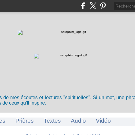
ts de mes écoutes et lectures "spirituelles". Si un mot, une ph
 de ceux qu'Il inspire.
es
Prières
Textes
Audio
Vidéo