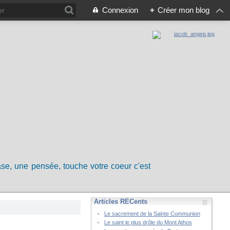
Connexion
+
Créer mon blog
rase, une pensée, touche votre coeur c'est
Articles RÉCents
Le sacrement de la Sainte Communion
Le saint le plus drôle du Mont Athos