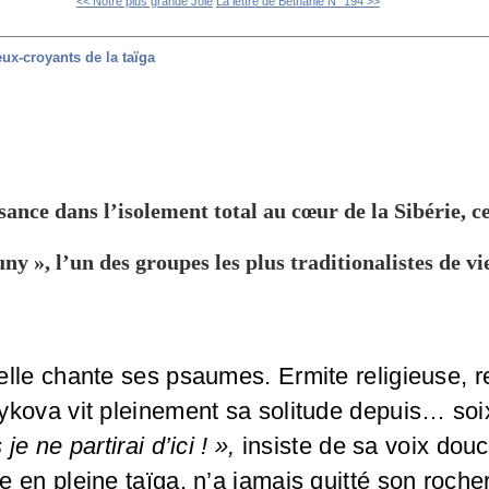
<< Notre plus grande Joie
La lettre de Béthanie N° 194 >>
eux-croyants de la taïga
sance dans l’isolement total au cœur de la Sibérie, c
ny », l’un des groupes les plus traditionalistes de v
lle chante ses psaumes. Ermite religieuse, re
ykova vit pleinement sa solitude depuis… soi
je ne partirai d’ici ! »,
insiste de sa voix douc
 en pleine taïga, n’a jamais quitté son roche