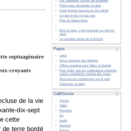
Les cantiques sacrés de Bretagne
Prière pour demander la pluie
Cette femme sauvera le 21è siècle
Ce que le feu n’a pas pris
Fête de Sainte Anne
Etre en Dieu, c'est ressentir sa Joie en
nous
La vocation divine de la femme
Pages
ette septuagénaire
Links
Nous sommes des pélerins
Office vespéral avec Marc et Sophie
ieux-croyants
Pour éviter que les notifications d'articles
soient considérés comme des spam
Ressources chrétiennes sur le web
S'abonner au blog
CatÉGories
cluse de la vie
Textes
Vidéo
xante-dix-sept
Pensées
Art
e cette
Audio
Humour
r de terre bordé
Prières