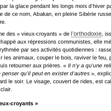
e par la glace pendant les longs mois d’hiver p
ne de ce nom, Abakan, en pleine Sibérie russe,
re.
l’orthodoxie
che des « vieux-croyants » de
, i
 échappé aux répressions communistes, elle m
rythmée par ses activités quotidiennes : ras
 les animaux, couper le bois, raviver le feu, p
Puis retourner aux prières. «
Il n’y a qu’une rel
penser qu’il peut en exister d’autres
», expli
rd le soir. Le visage, couvert de rides, est ca
clair.
ieux-croyants »