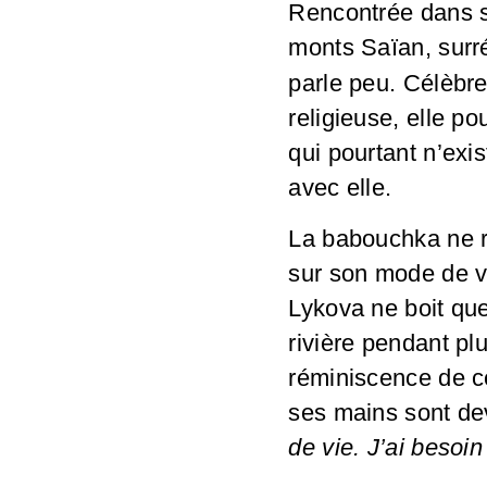
Rencontrée dans s
monts Saïan, surr
parle peu. Célèbr
religieuse, elle po
qui pourtant n’exis
avec elle.
La babouchka ne r
sur son mode de vie
Lykova ne boit que
rivière pendant pl
réminiscence de ce
ses mains sont de
de vie. J’ai besoi