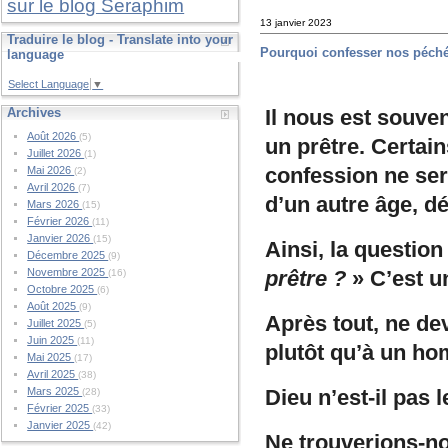
sur le blog Seraphim
13 janvier 2023
Traduire le blog - Translate into your
Pourquoi confesser nos péché
language
Select Language
▼
Il nous est souve
Archives
Août 2026
(5)
un prêtre. Certain
Juillet 2026
(1)
confession ne sera
Mai 2026
(2)
Avril 2026
(7)
d’un autre âge, d
Mars 2026
(15)
Février 2026
(11)
Janvier 2026
(15)
Ainsi, la questio
Décembre 2025
(9)
prêtre ?
» C’est u
Novembre 2025
(16)
Octobre 2025
(6)
Août 2025
(9)
Après tout, ne de
Juillet 2025
(5)
Juin 2025
(11)
plutôt qu’à un h
Mai 2025
(17)
Avril 2025
(38)
Dieu n’est-il pas
Mars 2025
(28)
Février 2025
(33)
Janvier 2025
(42)
Ne trouverions-n