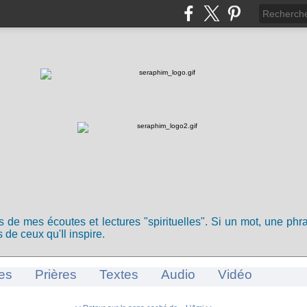
ts de mes écoutes et lectures "spirituelles". Si un mot, une ph
 de ceux qu'Il inspire.
es
Prières
Textes
Audio
Vidéo