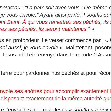
e nouveau : “La paix soit avec vous ! De même 
e vous envoie.” Ayant ainsi parlé, il souffla sur 
it Saint. À qui vous remettrez ses péchés, ils 
rez ses péchés, ils seront maintenus.”
»
s en profondeur. Le verset commence par : «
oi aussi, je vous envoie
». Maintenant, poson
i Jésus a-t-il été envoyé dans le monde ? Assu
 terre pour pardonner nos péchés et pour réconc
nvoie ses apôtres pour accomplir exactement
n disposant exactement de la même autorité que
é l’envoi des apôtres, Jésus «
souffla sur eux et