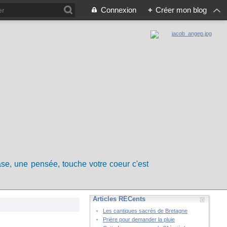
Connexion
+
Créer mon blog
rase, une pensée, touche votre coeur c'est
Articles RÉCents
Les cantiques sacrés de Bretagne
Prière pour demander la pluie