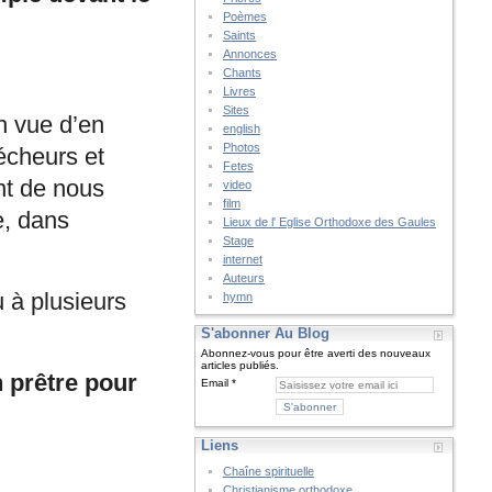
Poèmes
Saints
Annonces
Chants
Livres
Sites
n vue d’en
english
Photos
écheurs et
Fetes
nt de nous
video
film
e, dans
Lieux de l' Eglise Orthodoxe des Gaules
Stage
internet
Auteurs
 à plusieurs
hymn
S'abonner Au Blog
Abonnez-vous pour être averti des nouveaux
articles publiés.
n prêtre pour
Email
Liens
Chaîne spirituelle
Christianisme orthodoxe