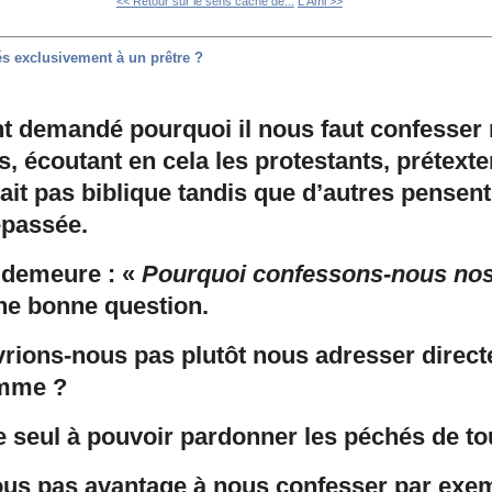
<< Retour sur le sens caché de...
L'Ami >>
s exclusivement à un prêtre ?
nt demandé pourquoi il nous faut confesser
s, écoutant en cela les protestants, prétexte
it pas biblique tandis que d’autres pensent 
épassée.
n demeure : «
Pourquoi confessons-nous nos
ne bonne question.
vrions-nous pas plutôt nous adresser direc
omme ?
 le seul à pouvoir pardonner les péchés de to
ous pas avantage à nous confesser par exem