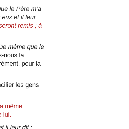
que le Père m’a
eux et il leur
seront remis ; à
De même que le
s-nous la
rément, pour la
ilier les gens
 la même
 lui.
 il leur dit :