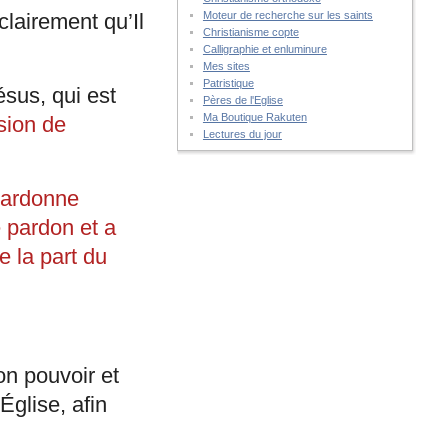
clairement qu’Il
Moteur de recherche sur les saints
Christianisme copte
Calligraphie et enluminure
Mes sites
Patristique
sus, qui est
Pères de l'Eglise
Ma Boutique Rakuten
sion de
Lectures du jour
pardonne
e pardon et a
e la part du
n pouvoir et
Église, afin