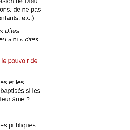
ssion de Dieu
sons, de ne pas
tants, etc.).
 «
Dites
ieu
» ni «
dites
le pouvoir de
es et les
baptisés si les
 leur âme ?
es publiques :