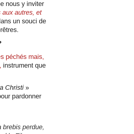
 nous y inviter
aux autres, et
dans un souci de
rêtres.
?
ses péchés mais,
e,
instrument que
a Christi
»
 pour pardonner
a brebis perdue,