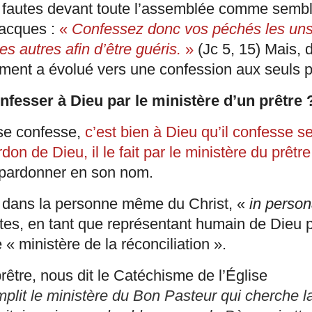
 fautes devant toute l’assemblée comme semble
Jacques :
«
Confessez donc vos péchés les uns 
es autres afin d’être guéris.
»
(Jc 5, 15) Mais, 
rement a évolué vers une confession aux seuls p
fesser à Dieu par le ministère d’un prêtre 
se confesse,
c’est bien à Dieu qu’il confesse 
don de Dieu, il le fait par le ministère du prêtr
 pardonner en son nom.
c dans la personne même du Christ, «
in person
istes, en tant que représentant humain de Dieu
« ministère de la réconciliation ».
rêtre, nous dit le Catéchisme de l’Église
plit le ministère du Bon Pasteur qui cherche l