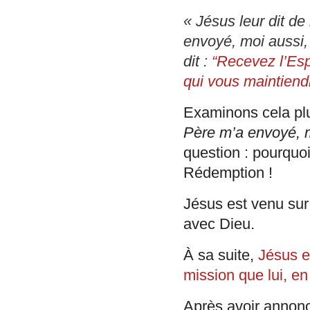
« Jésus leur dit d
envoyé, moi aussi, j
dit :
“Recevez l’Espr
qui vous maintiend
Examinons cela plu
Père m’a envoyé, m
question : pourquo
Rédemption !
Jésus est venu sur
avec Dieu.
À sa suite,
Jésus e
mission que lui, e
Après avoir annonc