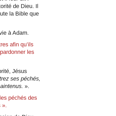
torité de Dieu. Il
ute la Bible que
a vie à Adam.
es afin qu’ils
 pardonner les
orité, Jésus
ttrez ses péchés,
maintenus.
».
r les péchés des
 ».