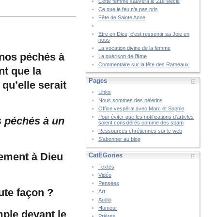
Cette femme sauvera le 21è siècle
Ce que le feu n’a pas pris
Fête de Sainte Anne
Etre en Dieu, c'est ressentir sa Joie en
nous
La vocation divine de la femme
 nos péchés à
La guérison de l’âme
Commentaire sur la fête des Rameaux
nt que la
Pages
qu’elle serait
Links
Nous sommes des pélerins
Office vespéral avec Marc et Sophie
Pour éviter que les notifications d'articles
 péchés à un
soient considérés comme des spam
Ressources chrétiennes sur le web
S'abonner au blog
tement à Dieu
CatÉGories
Textes
Vidéo
Pensées
ute façon ?
Art
Audio
Humour
ple devant le
Prières