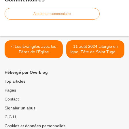
Ajouter un commentaire
< Les Évangiles avec les
11 août 2024 Liturgie en
Pères de l'Église
ligne, Fête de Saint Tugdual
de Saint-Dolay et ordination
sacerdotale du diacre Marc-
Elie >
Hébergé par Overblog
Top articles
Pages
Contact
Signaler un abus
C.G.U.
Cookies et données personnelles