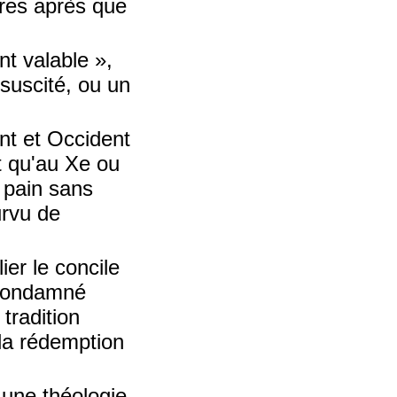
bres après que
nt valable »,
ssuscité, ou un
ent et Occident
st qu'au Xe ou
 pain sans
urvu de
ier le concile
 condamné
 tradition
 la rédemption
t une théologie