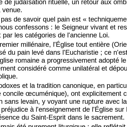
de judaïsation rituelle, un retour aux om
jà venue.
 pas de savoir quel pain est « techniqueme
nous confessons : le Seigneur vivant et re
 par les catégories de l'ancienne Loi.
emier millénaire, l'Église tout entière (Ori
isé du pain levé dans l'Eucharistie ; ce n'e
Église romaine a progressivement adopté le
ement considéré comme unilatéral et dépo
lique.
doxes et la tradition canonique, en particul
me concile œcuménique), ont explicitement
ain sans levain, y voyant une rupture avec la
 préjudice à l'enseignement de l'Église sur
ésence du Saint-Esprit dans le sacrement.
mais été purement liturgique ; elle reflétai