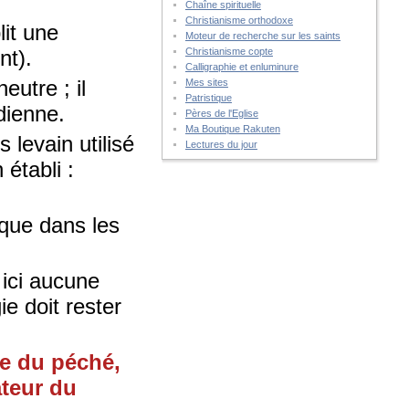
Chaîne spirituelle
Christianisme orthodoxe
lit une
Moteur de recherche sur les saints
nt).
Christianisme copte
Calligraphie et enluminure
eutre ; il
Mes sites
Patristique
idienne.
Pères de l'Eglise
Ma Boutique Rakuten
 levain utilisé
Lectures du jour
 établi :
ique dans les
 ici aucune
ie doit rester
le du péché,
ateur du