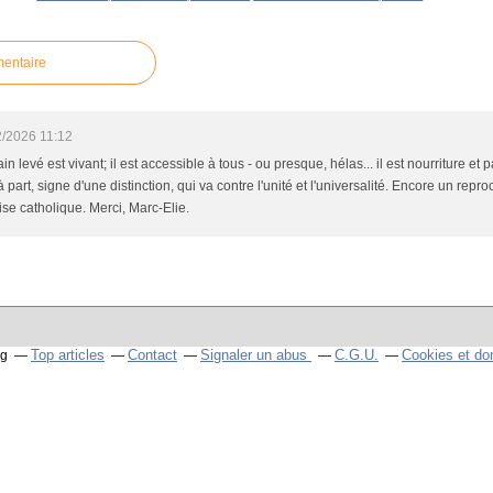
mentaire
2/2026 11:12
 levé est vivant; il est accessible à tous - ou presque, hélas... il est nourriture et 
 à part, signe d'une distinction, qui va contre l'unité et l'universalité. Encore un rep
ise catholique. Merci, Marc-Elie.
Top articles
Contact
Signaler un abus
C.G.U.
Cookies et do
og