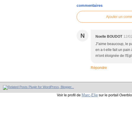
commentaires
Ajouter un com
N
Noelle BOUDOT
12/0
J"aime beaucoup, le pain
en a-t-elle fait un pain
m'ont éloignée de l'Egl
Répondre
Marc-Elie
Voir le profil de
sur le portail Overbl