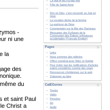
Ce que le feu n’a pas pris
Fête de Sainte Anne
Etre en Dieu, c'est ressentir sa Joie en
nous
La vocation divine de la femme
La guérison de l’âme
Commentaire sur la fête des Rameaux
azymos -
Messages des Evêques de la
Communion des Eglises orthodoxes
eur ni une
occidentales (Français-English)
Pages
e la
Links
Nous sommes des pélerins
Office vespéral avec Marc et Sophie
Pour éviter que les notifications d'articles
ngage des
soient considérés comme des spam
Ressources chrétiennes sur le web
anonique.
S'abonner au blog
ge même du
CatÉGories
Textes
Vidéo
s et saint Paul
Pensées
Art
le Christ a
Audio