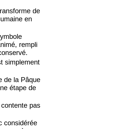
 transforme de
 humaine en
 symbole
animé, rempli
 conservé.
st simplement
le de la Pâque
'une étape de
e contente pas
.
nc considérée