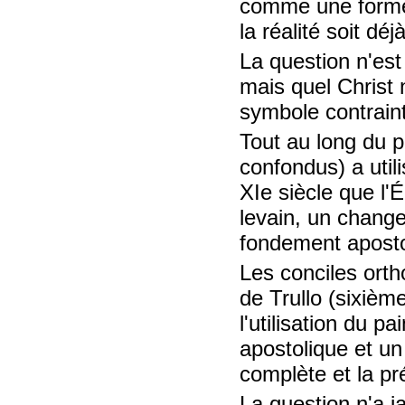
comme une forme 
la réalité soit dé
La question n'est
mais quel Christ 
symbole contraint
Tout au long du pr
confondus) a util
XIe siècle que l'
levain, un chang
fondement aposto
Les conciles ortho
de Trullo (sixiè
l'utilisation du p
apostolique et un
complète et la pr
La question n'a ja