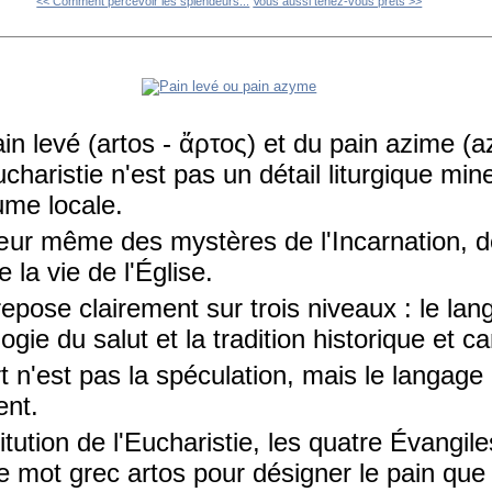
<< Comment percevoir les splendeurs...
Vous aussi tenez-vous prêts >>
in levé (artos - ἄρτος) et du pain azime (
charistie n'est pas un détail liturgique min
ume locale.
œur même des mystères de l'Incarnation, d
 la vie de l'Église.
 repose clairement sur trois niveaux : le la
logie du salut et la tradition historique et c
t n'est pas la spéculation, mais le langa
nt.
titution de l'Eucharistie, les quatre Évangile
 le mot grec artos pour désigner le pain que 