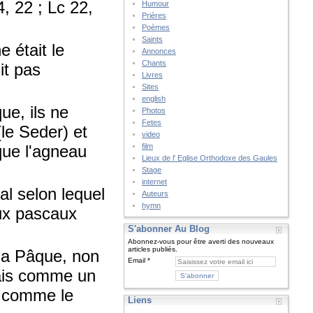
, 22 ; Lc 22,
Humour
Prières
Poèmes
Saints
e était le
Annonces
Chants
it pas
Livres
Sites
english
ue, ils ne
Photos
Fetes
(le Seder) et
video
que l'agneau
film
Lieux de l' Eglise Orthodoxe des Gaules
Stage
internet
ial selon lequel
Auteurs
hymn
aux pascaux
S'abonner Au Blog
Abonnez-vous pour être averti des nouveaux
articles publiés.
e la Pâque, non
Email
mais comme un
lé comme le
Liens