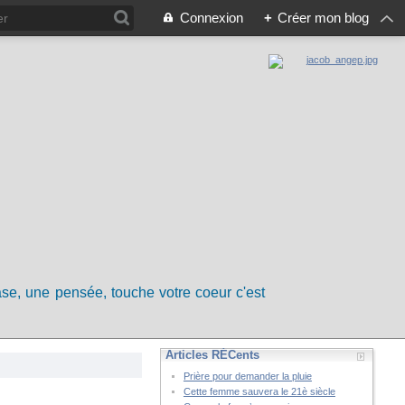
Connexion
+
Créer mon blog
rase, une pensée, touche votre coeur c'est
Articles RÉCents
Prière pour demander la pluie
Cette femme sauvera le 21è siècle