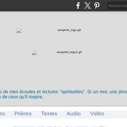
ts de mes écoutes et lectures "spirituelles". Si un mot, une ph
 de ceux qu'Il inspire.
es
Prières
Textes
Audio
Vidéo