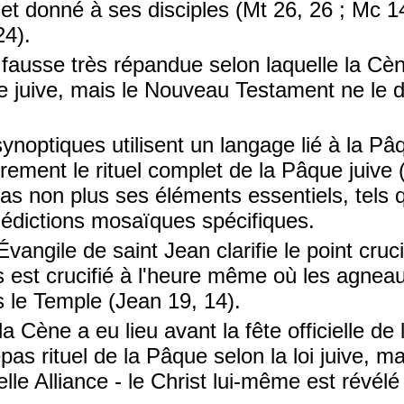
 et donné à ses disciples (Mt 26, 26 ; Mc 14
24).
e fausse très répandue selon laquelle la Cèn
e juive, mais le Nouveau Testament ne le d
ynoptiques utilisent un langage lié à la Pâq
irement le rituel complet de la Pâque juive 
as non plus ses éléments essentiels, tels 
nédictions mosaïques spécifiques.
Évangile de saint Jean clarifie le point cruc
s est crucifié à l'heure même où les agne
 le Temple (Jean 19, 14).
la Cène a eu lieu avant la fête officielle d
as rituel de la Pâque selon la loi juive, 
lle Alliance - le Christ lui-même est révé