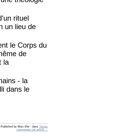
'un rituel
n un lieu de
ient le Corps du
e même de
 la
mains - la
lli dans le
Published by Marc-Elie
-
dans
Textes
commenter cet article
…