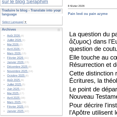
sur le blog Seraphim
8 février 2026
Traduire le blog - Translate into your
Pain levé ou pain azyme
language
Select Language
▼
Archives
La question du pa
Août 2026
(4)
ἄζυμος) dans l'Eu
Juillet 2026
(1)
Mai 2026
(2)
question de cout
Avril 2026
(7)
Mars 2026
(15)
Elle touche au c
Février 2026
(11)
Janvier 2026
(15)
Résurrection et de
Décembre 2025
(9)
Novembre 2025
Cette distinction
(16)
Octobre 2025
(6)
Écritures, la théo
Août 2025
(9)
Juillet 2025
(5)
Le point de dépar
Juin 2025
(11)
Mai 2025
(17)
Nouveau Testame
Avril 2025
(38)
Mars 2025
(28)
Pour décrire l'ins
Février 2025
(33)
l'Apôtre utilisent
Janvier 2025
(42)