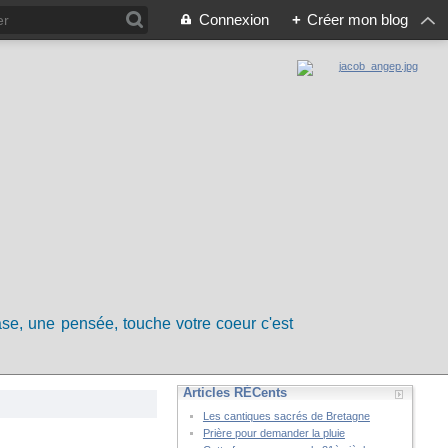
Connexion
+
Créer mon blog
rase, une pensée, touche votre coeur c'est
Articles RÉCents
Les cantiques sacrés de Bretagne
Prière pour demander la pluie