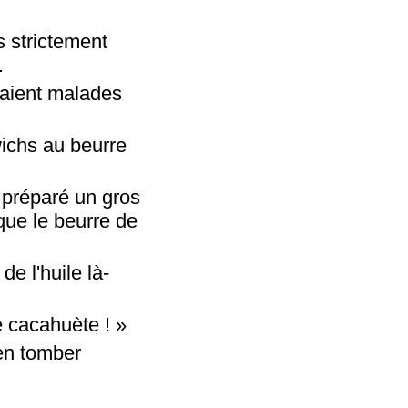
 strictement
.
mbaient malades
ichs au beurre
 préparé un gros
que le beurre de
de l'huile là-
de cacahuète ! »
'en tomber