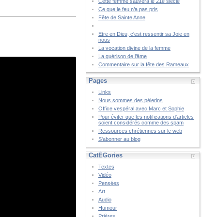
Cette femme sauvera le 21è siècle
Ce que le feu n’a pas pris
Fête de Sainte Anne
Etre en Dieu, c'est ressentir sa Joie en
nous
La vocation divine de la femme
La guérison de l’âme
Commentaire sur la fête des Rameaux
Pages
Links
Nous sommes des pélerins
Office vespéral avec Marc et Sophie
Pour éviter que les notifications d'articles
soient considérés comme des spam
Ressources chrétiennes sur le web
S'abonner au blog
CatÉGories
Textes
Vidéo
Pensées
Art
Audio
Humour
Prières