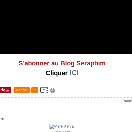
S'abonner au Blog Seraphim
ICI
Cliquer
Repost
0
Publish
rit
Mère Xenia