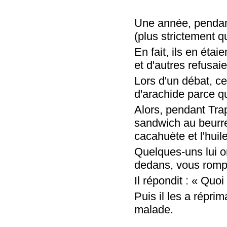
Une année, pendant
(plus strictement 
En fait, ils en étai
et d'autres refusai
Lors d'un débat, c
d'arachide parce qu
Alors, pendant Tra
sandwich au beurre
cacahuète et l'hui
Quelques-uns lui ont
dedans, vous rompe
Il répondit : « Quoi
Puis il les a répri
malade.