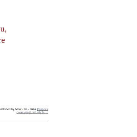
u,
re
ublished by Marc-Elie
-
dans
Pensées
commenter cet article
…