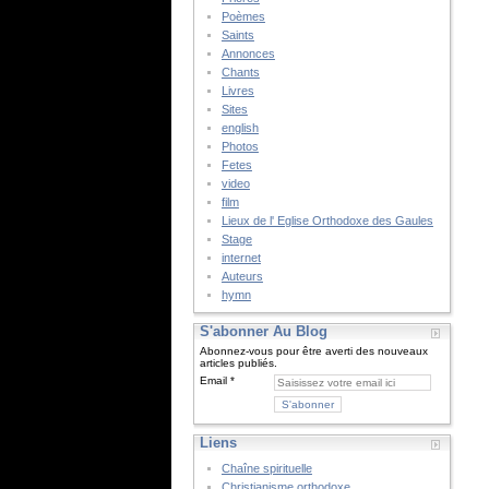
Poèmes
Saints
Annonces
Chants
Livres
Sites
english
Photos
Fetes
video
film
Lieux de l' Eglise Orthodoxe des Gaules
Stage
internet
Auteurs
hymn
S'abonner Au Blog
Abonnez-vous pour être averti des nouveaux
articles publiés.
Email
Liens
Chaîne spirituelle
Christianisme orthodoxe