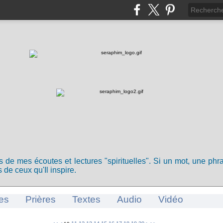
ts de mes écoutes et lectures "spirituelles". Si un mot, une ph
 de ceux qu'Il inspire.
es
Prières
Textes
Audio
Vidéo