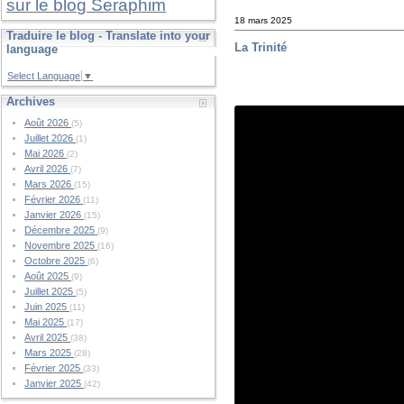
sur le blog Seraphim
18 mars 2025
Traduire le blog - Translate into your
La Trinité
language
Select Language
▼
Archives
Août 2026
(5)
Juillet 2026
(1)
Mai 2026
(2)
Avril 2026
(7)
Mars 2026
(15)
Février 2026
(11)
Janvier 2026
(15)
Décembre 2025
(9)
Novembre 2025
(16)
Octobre 2025
(6)
Août 2025
(9)
Juillet 2025
(5)
Juin 2025
(11)
Mai 2025
(17)
Avril 2025
(38)
Mars 2025
(28)
Février 2025
(33)
Janvier 2025
(42)