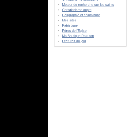
Moteur de recherche sur les saints
Christianisme copte
Calligraphie et enluminure
Mes sites
Patristique
Pères de l'Eglise
Ma Boutique Rakuten
Lectures du jour