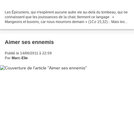
Les Épicuriens, qui n'espèrent aucune autre vie au-delà du tombeau, qui ne
connaissent que les jouissances de la chair, tiennent ce langage : «
Mangeons et buvons, car nous mourrons demain » (1Co 15,32)... Mais les
chrétiens, pour qui une autre vie, et...
Aimer ses ennemis
Publié le 14/06/2011 à 22:59
Par
Marc-Elie