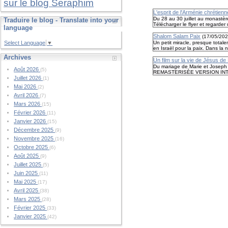
sur le blog Seraphim
L'esprit de l'Arménie chrétienne
Du 28 au 30 juillet au monastèr
Traduire le blog - Translate into your
Télécharger le flyer et regarder
language
Shalom Salam Paix
(
17/05/20
Un petit miracle, presque total
Select Language
▼
en Israël pour la paix. Dans l
Archives
Un film sur la vie de Jésus 
Du mariage de Marie et Joseph 
Août 2026
(5)
REMASTERISÈE VERSION INTEGR
Juillet 2026
(1)
Mai 2026
(2)
Avril 2026
(7)
Mars 2026
(15)
Février 2026
(11)
Janvier 2026
(15)
Décembre 2025
(9)
Novembre 2025
(16)
Octobre 2025
(6)
Août 2025
(9)
Juillet 2025
(5)
Juin 2025
(11)
Mai 2025
(17)
Avril 2025
(38)
Mars 2025
(28)
Février 2025
(33)
Janvier 2025
(42)