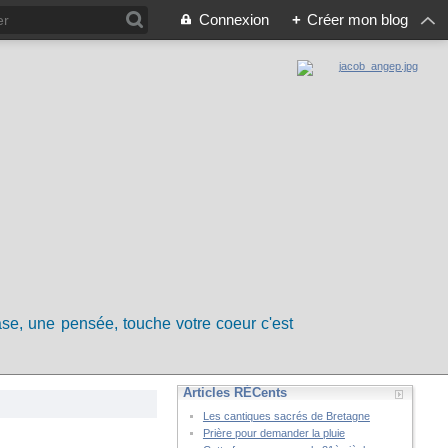
Connexion
+
Créer mon blog
rase, une pensée, touche votre coeur c'est
Articles RÉCents
Les cantiques sacrés de Bretagne
Prière pour demander la pluie