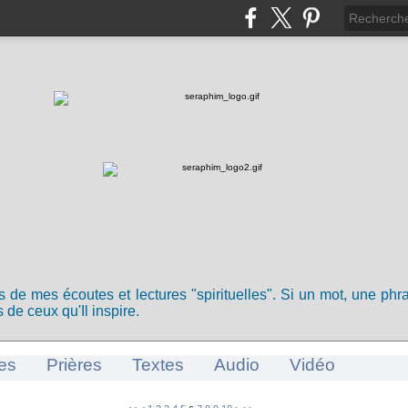
ts de mes écoutes et lectures "spirituelles". Si un mot, une ph
 de ceux qu'Il inspire.
es
Prières
Textes
Audio
Vidéo