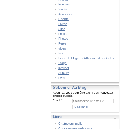
Poèmes
Saints
Annonces
Chants
Livres
Sites
english
Photos
Fetes
video
film
Lieux de l' Eglise Orthodoxe des Gaules
Stage
internet
Auteurs
hymn
S'abonner Au Blog
Abonnez-vous pour être averti des nouveaux
articles publiés.
Email
Liens
Chaîne spirituelle
Christianisme orthodoxe