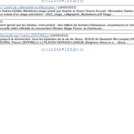
<<
<
1
2
3
4
5
7
8
9
10
>
>>
6
 ( stage de calligraphie et d'illustration )
(
18/05/2022
)
e Sainte-Clotilde (Morbihan) stage animé par Sophie et Soeur Onenn Accueil - Monastère Sainte-C
 un extrait d'un stage précédent - 2022_stage_calligraphie_illustrations.pdf Stage...
22
)
ement ignoré par les médias, s'est produit : des milliers de femmes hébraïques, musulmanes et c
a nouvelle vidéo officielle du mouvement Women Wage Peace, la chanteuse...
de Nazareth par Franco ZEFFIRELLI
(
16/05/2022
)
jusqu'à la résurrection, tous les épisodes de la vie de Jésus. JESUS de Nazareth film complet 
AL Franco ZEFFIRELLI ) ( FILM EN VERSION LONGUE )Seigneur Jésus tu e... Jésus...
<<
<
1
2
3
4
5
7
8
9
10
>
>>
6