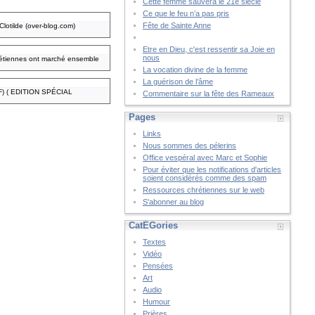
Cette femme sauvera le 21è siècle
Ce que le feu n’a pas pris
Fête de Sainte Anne
lotilde (over-blog.com)
Etre en Dieu, c'est ressentir sa Joie en
nous
hrétiennes ont marché ensemble
La vocation divine de la femme
La guérison de l’âme
(VF) ( EDITION SPÉCIAL
Commentaire sur la fête des Rameaux
Pages
Links
Nous sommes des pélerins
Office vespéral avec Marc et Sophie
Pour éviter que les notifications d'articles
soient considérés comme des spam
Ressources chrétiennes sur le web
S'abonner au blog
CatÉGories
Textes
Vidéo
Pensées
Art
Audio
Humour
Prières