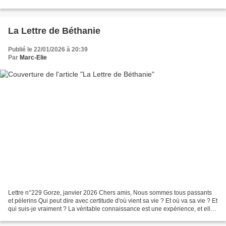
La Lettre de Béthanie
Publié le 22/01/2026 à 20:39
Par
Marc-Elie
Lettre n°229 Gorze, janvier 2026 Chers amis, Nous sommes tous passants
et pèlerins Qui peut dire avec certitude d'où vient sa vie ? Et où va sa vie ? Et
qui suis-je vraiment ? La véritable connaissance est une expérience, et elle
manifeste l'énergie fondatrice...