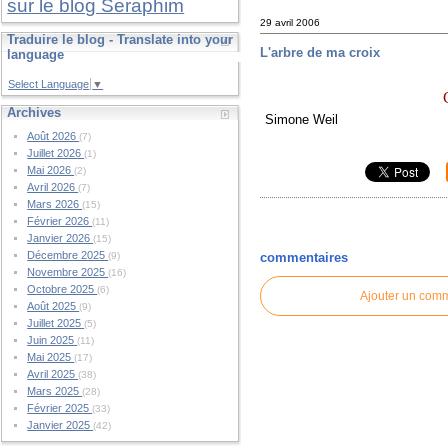
sur le blog Seraphim
29 avril 2006
Traduire le blog - Translate into your
L'arbre de ma croix
language
Select Language
▼
Archives
Simone Weil
Août 2026
(7)
Juillet 2026
(1)
Mai 2026
(2)
Avril 2026
(7)
Mars 2026
(15)
Février 2026
(11)
Janvier 2026
(15)
Décembre 2025
commentaires
(9)
Novembre 2025
(16)
Octobre 2025
(6)
Ajouter un com
Août 2025
(9)
Juillet 2025
(5)
Juin 2025
(11)
Mai 2025
(17)
Avril 2025
(38)
Mars 2025
(28)
Février 2025
(33)
Janvier 2025
(42)