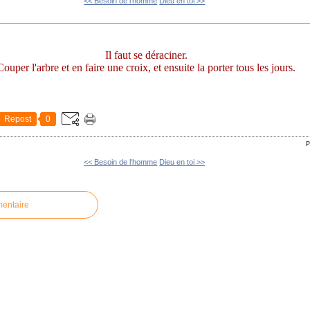
<< Besoin de l'homme
Dieu en toi >>
Il faut se déraciner.
Couper l'arbre et en faire une croix, et ensuite la porter tous les jours.
Repost
0
P
<< Besoin de l'homme
Dieu en toi >>
mentaire