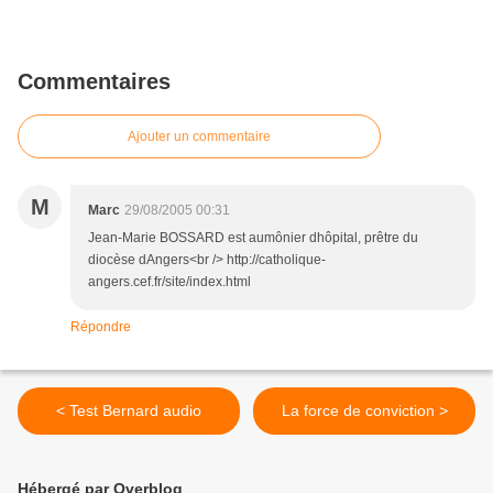
Commentaires
Ajouter un commentaire
M
Marc
29/08/2005 00:31
Jean-Marie BOSSARD est aumônier dhôpital, prêtre du
diocèse dAngers<br /> http://catholique-
angers.cef.fr/site/index.html
Répondre
< Test Bernard audio
La force de conviction >
Hébergé par Overblog