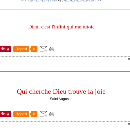
400
<<
<
410
411
412
413
414
416
417
418
419
420
>
>>
415
Dieu, c'est l'infini qui me tutoie
Repost
0
P
Qui cherche Dieu trouve la joie
Saint Augustin
Repost
0
P