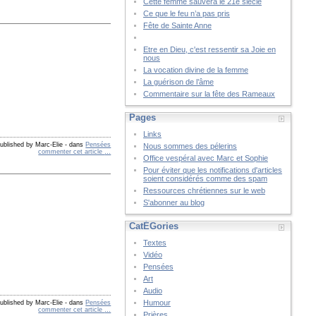
Cette femme sauvera le 21è siècle
Ce que le feu n’a pas pris
Fête de Sainte Anne
Etre en Dieu, c'est ressentir sa Joie en
nous
La vocation divine de la femme
La guérison de l’âme
Commentaire sur la fête des Rameaux
Pages
Links
ublished by Marc-Elie
-
dans
Pensées
Nous sommes des pélerins
commenter cet article
…
Office vespéral avec Marc et Sophie
Pour éviter que les notifications d'articles
soient considérés comme des spam
Ressources chrétiennes sur le web
S'abonner au blog
CatÉGories
Textes
Vidéo
Pensées
Art
Audio
Humour
ublished by Marc-Elie
-
dans
Pensées
commenter cet article
…
Prières