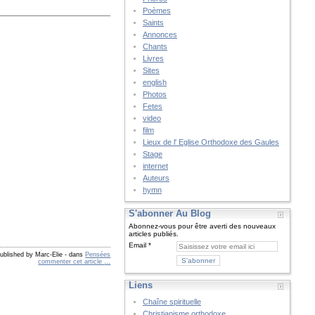
Poèmes
Saints
Annonces
Chants
Livres
Sites
english
Photos
Fetes
video
film
Lieux de l' Eglise Orthodoxe des Gaules
Stage
internet
Auteurs
hymn
S'abonner Au Blog
Abonnez-vous pour être averti des nouveaux
articles publiés.
Email
ublished by Marc-Elie
-
dans
Pensées
commenter cet article
…
Liens
Chaîne spirituelle
Christianisme orthodoxe