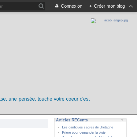
Connexion
+
Créer mon blog
rase, une pensée, touche votre coeur c'est
Articles RÉCents
Les cantiques sacrés de Bretagne
Prière pour demander la pluie