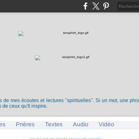
ts de mes écoutes et lectures "spirituelles". Si un mot, une ph
 de ceux qu'Il inspire.
es
Prières
Textes
Audio
Vidéo