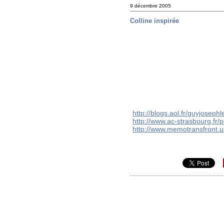
9 décembre 2005
Colline inspirée
http://blogs.aol.fr/guyjosep
http://www.ac-strasbourg.fr/
http://www.memotransfront.u