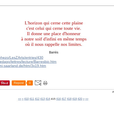
L'horizon qui cerne cette plaine
c'est celui qui cerne toute vie.
Il donne une place d'honneur
à notre soif d'infini en même temps
où il nous rappelle nos limites.
Barrès
hlehezo/LesZArts/entries/430
pedago/lettres/lecture/Barresbio.htm
ni-saarland.de/htm/3x19.htm
Repost
0
P
400
<<
<
410
411
412
413
414
416
417
418
419
420
>
>>
415