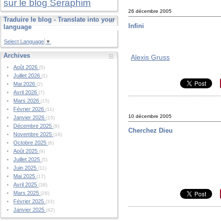
sur le blog Seraphim
26 décembre 2005
Traduire le blog - Translate into your
Infini
language
Select Language
▼
Archives
Alexis Gruss
Août 2026
(5)
Juillet 2026
(1)
Mai 2026
(2)
Avril 2026
(7)
Mars 2026
(15)
Février 2026
(11)
10 décembre 2005
Janvier 2026
(15)
Décembre 2025
(9)
Cherchez Dieu
Novembre 2025
(16)
Octobre 2025
(6)
Août 2025
(9)
Juillet 2025
(5)
Juin 2025
(11)
Mai 2025
(17)
Avril 2025
(38)
Mars 2025
(28)
Février 2025
(33)
Janvier 2025
(42)