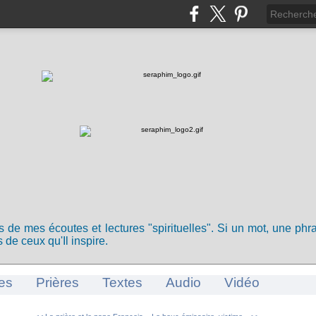
ts de mes écoutes et lectures "spirituelles". Si un mot, une ph
 de ceux qu'Il inspire.
es
Prières
Textes
Audio
Vidéo