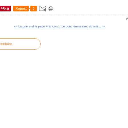
Repost
0
P
<< La prière et le pape François...
Le bouc émissaire, victime... >>
mentaire