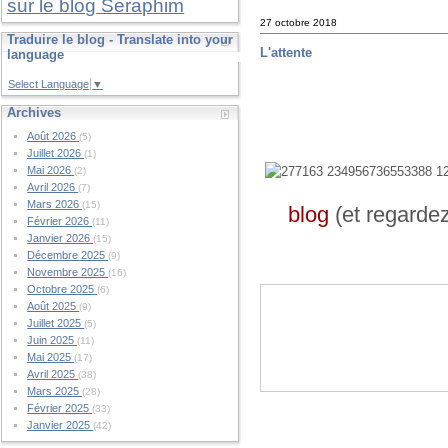
sur le blog Seraphim
27 octobre 2018
Traduire le blog - Translate into your
L'attente
language
Select Language
▼
Archives
Août 2026
(5)
Juillet 2026
(1)
Mai 2026
(2)
Avril 2026
(7)
Mars 2026
(15)
blog
(et regarde
Février 2026
(11)
Janvier 2026
(15)
Décembre 2025
(9)
Novembre 2025
(16)
Octobre 2025
(6)
Août 2025
(9)
Juillet 2025
(5)
Juin 2025
(11)
Mai 2025
(17)
Avril 2025
(38)
Mars 2025
(28)
Février 2025
(33)
Janvier 2025
(42)