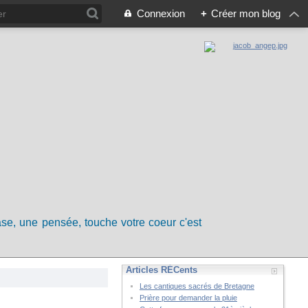
Connexion
+
Créer mon blog
rase, une pensée, touche votre coeur c'est
Articles RÉCents
Les cantiques sacrés de Bretagne
Prière pour demander la pluie