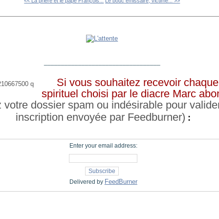
<< La prière et le pape François...
Le bouc émissaire, victime... >>
__________________________________
Si vous souhaitez recevoir chaque 
spirituel choisi par le diacre Marc a
z votre dossier spam ou indésirable pour valide
inscription envoyée par Feedburner)
:
Enter your email address:
FeedBurner
Delivered by