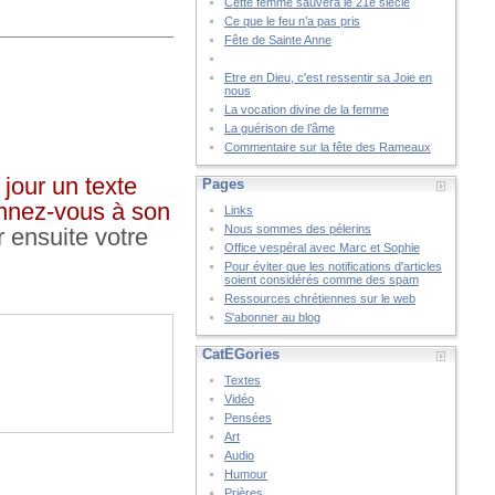
Cette femme sauvera le 21è siècle
Ce que le feu n’a pas pris
Fête de Sainte Anne
Etre en Dieu, c'est ressentir sa Joie en
nous
La vocation divine de la femme
La guérison de l’âme
Commentaire sur la fête des Rameaux
jour un texte
Pages
bonnez-vous à son
Links
Nous sommes des pélerins
r ensuite votre
Office vespéral avec Marc et Sophie
Pour éviter que les notifications d'articles
soient considérés comme des spam
Ressources chrétiennes sur le web
S'abonner au blog
CatÉGories
Textes
Vidéo
Pensées
Art
Audio
Humour
Prières