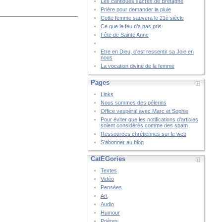
Les cantiques sacrés de Bretagne
Prière pour demander la pluie
Cette femme sauvera le 21è siècle
Ce que le feu n’a pas pris
Fête de Sainte Anne
Etre en Dieu, c'est ressentir sa Joie en
nous
La vocation divine de la femme
Pages
Links
Nous sommes des pélerins
Office vespéral avec Marc et Sophie
Pour éviter que les notifications d'articles
soient considérés comme des spam
Ressources chrétiennes sur le web
S'abonner au blog
CatÉGories
Textes
Vidéo
Pensées
Art
Audio
Humour
Prières