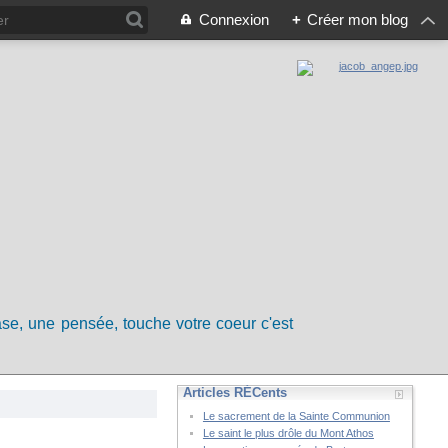
Connexion
+
Créer mon blog
rase, une pensée, touche votre coeur c'est
Articles RÉCents
Le sacrement de la Sainte Communion
Le saint le plus drôle du Mont Athos