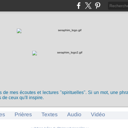
ts de mes écoutes et lectures "spirituelles". Si un mot, une ph
 de ceux qu'Il inspire.
es
Prières
Textes
Audio
Vidéo