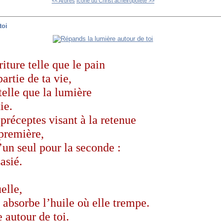
<< Arbres
Icône du Christ acheiropoïète >>
toi
riture telle que le pain
artie de ta vie,
 telle que la lumière
ie.
préceptes visant à la retenue
 première,
’un seul pour la seconde :
asié.
elle,
bsorbe l’huile où elle trempe.
 autour de toi.