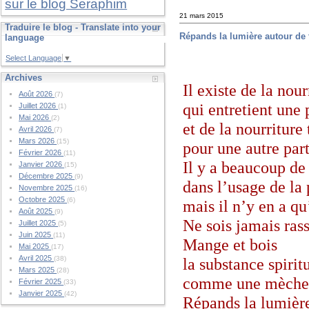
sur le blog Seraphim
21 mars 2015
Traduire le blog - Translate into your
Répands la lumière autour de 
language
Select Language
▼
Archives
Il existe de la nour
Août 2026
(7)
qui entretient une p
Juillet 2026
(1)
Mai 2026
(2)
et de la nourriture
Avril 2026
(7)
Mars 2026
(15)
pour une autre part
Février 2026
(11)
Il y a beaucoup de 
Janvier 2026
(15)
Décembre 2025
(9)
dans l’usage de la
Novembre 2025
(16)
Octobre 2025
(6)
mais il n’y en a qu
Août 2025
(9)
Ne sois jamais rass
Juillet 2025
(5)
Juin 2025
(11)
Mange et bois
Mai 2025
(17)
Avril 2025
(38)
la substance spiritu
Mars 2025
(28)
comme une mèche a
Février 2025
(33)
Janvier 2025
(42)
Répands la lumière