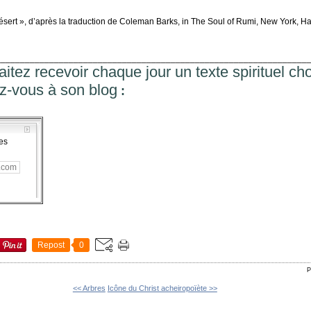
ésert », d’après la traduction de Coleman Barks, in The Soul of Rumi, New York, Ha
________________________________________________________________
itez recevoir chaque jour un texte spirituel cho
z-vous à son blog
:
es
Repost
0
P
<< Arbres
Icône du Christ acheiropoïète >>