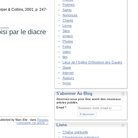
Poèmes
rper & Collins, 2001, p. 247-
Saints
Annonces
Chants
_____
Livres
isi par le diacre
Sites
english
Photos
Fetes
video
film
Lieux de l' Eglise Orthodoxe des Gaules
Stage
internet
Auteurs
hymn
S'abonner Au Blog
Abonnez-vous pour être averti des nouveaux
articles publiés.
Email
ublished by Marc-Elie
-
dans
Pensées
commenter cet article
…
Liens
Chaîne spirituelle
Christianisme orthodoxe