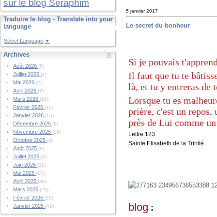
sur le blog Seraphim
5 janvier 2017
Traduire le blog - Translate into your
Le secret du bonheur
language
Select Language
▼
Archives
Si je pouvais t'appren
Août 2026
(5)
Il faut que tu te bâti
Juillet 2026
(1)
Mai 2026
(2)
là, et tu y entreras de
Avril 2026
(7)
Lorsque tu es malheure
Mars 2026
(15)
Février 2026
(11)
prière, c'est un repos
Janvier 2026
(15)
près de Lui comme un 
Décembre 2025
(9)
Novembre 2025
(16)
Lettre 123
Octobre 2025
(6)
Sainte Elisabeth de la Trinité
Août 2025
(9)
Juillet 2025
(5)
Juin 2025
(11)
Mai 2025
(17)
Avril 2025
(38)
Mars 2025
(28)
Février 2025
(33)
blog
:
Janvier 2025
(42)