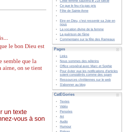
Cette femme sauvera le 21è siècle
Ce que le feu n’a pas pris
Fête de Sainte Anne
Etre en Dieu, c'est ressentir sa Joie en
nous
La vocation divine de la femme
La guérison de l’âme
s...
Commentaire sur la fête des Rameaux
que le bon Dieu est
Pages
Links
me semble que la
Nous sommes des pélerins
Office vespéral avec Marc et Sophie
 aime, on se tient
Pour éviter que les notifications d'articles
soient considérés comme des spam
Ressources chrétiennes sur le web
S'abonner au blog
CatÉGories
Textes
Vidéo
r un texte
Pensées
Art
onnez-vous à son
Audio
Humour
Prières