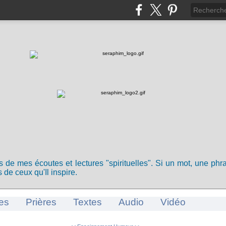
ts de mes écoutes et lectures "spirituelles". Si un mot, une ph
 de ceux qu'Il inspire.
es
Prières
Textes
Audio
Vidéo