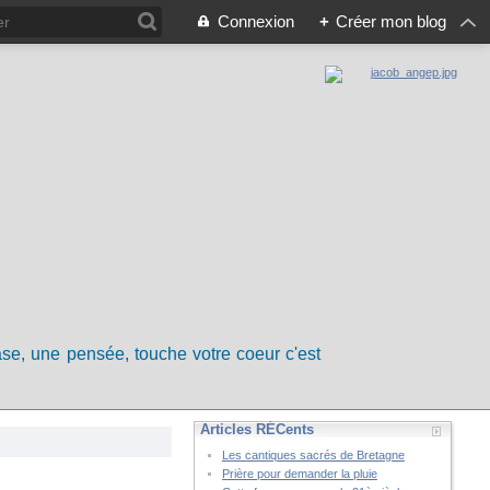
Connexion
+
Créer mon blog
rase, une pensée, touche votre coeur c'est
Articles RÉCents
Les cantiques sacrés de Bretagne
Prière pour demander la pluie