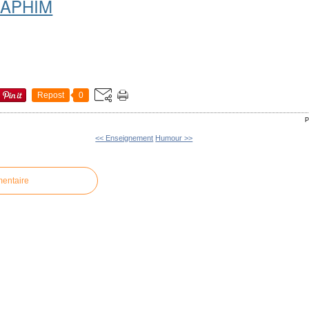
RAPHIM
Repost
0
P
<< Enseignement
Humour >>
mentaire