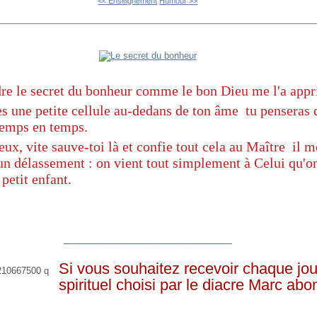
<< Enseignement
Humour >>
dre le secret du bonheur comme le bon Dieu me l'a appri
sses une petite cellule au-dedans de ton âme tu penseras 
 temps en temps.
ux, vite sauve-toi là et confie tout cela au Maître il 
, un délassement : on vient tout simplement à Celui qu'on
petit enfant.
__________________________________
Si vous souhaitez recevoir chaque jou
spirituel choisi par le diacre Marc ab