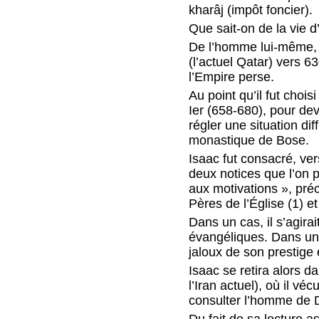
kharâj (impôt foncier).
Que sait-on de la vie d
De l’homme lui-même, o
(l’actuel Qatar) vers 
l’Empire perse.
Au point qu’il fut choi
Ier (658-680), pour dev
régler une situation di
monastique de Bose.
Isaac fut consacré, ver
deux notices que l’on 
aux motivations », pré
Pères de l’Église (1) e
Dans un cas, il s’agira
évangéliques. Dans un a
jaloux de son prestige 
Isaac se retira alors
l’Iran actuel), où il v
consulter l’homme de Di
Du fait de sa lecture a