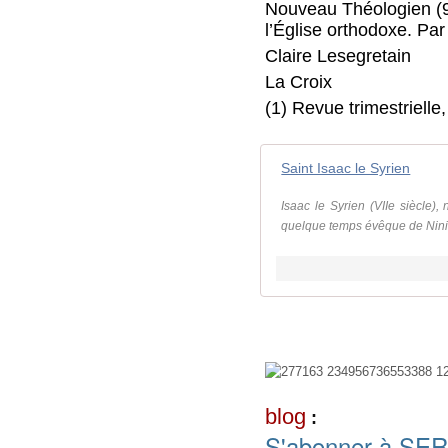
Nouveau Théologien (94
l’Église orthodoxe. Par
Claire Lesegretain
La Croix
(1) Revue trimestrielle
Saint Isaac le Syrien
Isaac le Syrien (VIIe siècle)
quelque temps évêque de Nini
blog
:
S'abonner à SE