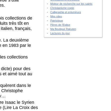
Moteur de recherche sur les saints
es.
Christianisme copte
Calligraphie et enluminure
Mes sites
ois collections de
Patristique
its très tôt en
Pères de l'Eglise
italien, français,
Ma Boutique Rakuten
Lectures du jour
se. La deuxième
e en 1983 par le
les collections
u dicte) pour des
s et aimé tout au
arquèrent dans le
 Christophe
ov…
re Isaac le Syrien
 (Lire La Croix des