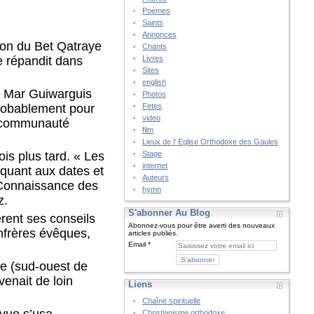
Poèmes
Saints
Annonces
gion du Bet Qatraye
Chants
e répandit dans
Livres
Sites
english
e), Mar Guiwarguis
Photos
 probablement pour
Fetes
video
la communauté
film
Lieux de l' Eglise Orthodoxe des Gaules
is plus tard. « Les
Stage
internet
 quant aux dates et
Auteurs
e Connaissance des
hymn
z.
S'abonner Au Blog
èrent ses conseils
Abonnez-vous pour être averti des nouveaux
onfrères évêques,
articles publiés.
Email
ye (sud-ouest de
venait de loin
Liens
Chaîne spirituelle
 vue s’usa
Christianisme orthodoxe