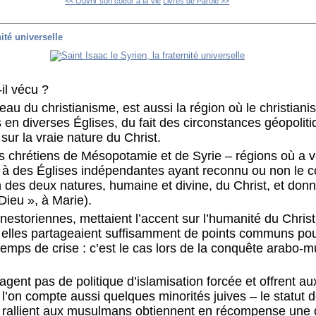
<< Ouvrir son coeur à la Vie
Livres de Parole >>
nité universelle
il vécu ?
au du christianisme, est aussi la région où le christiani
 en diverses Églises, du fait des circonstances géopoliti
sur la vraie nature du Christ.
les chrétiens de Mésopotamie et de Syrie – régions où a v
 à des Églises indépendantes ayant reconnu ou non le c
on des deux natures, humaine et divine, du Christ, et donné
ieu », à Marie).
 nestoriennes, mettaient l’accent sur l’humanité du Chris
, elles partageaient suffisamment de points communs pou
emps de crise : c’est le cas lors de la conquête arabo-
ent pas de politique d’islamisation forcée et offrent au
l’on compte aussi quelques minorités juives – le statut 
 rallient aux musulmans obtiennent en récompense une 