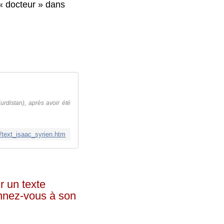
 « docteur » dans
rdistan), après avoir été
fr/text_isaac_syrien.htm
r un texte
onnez-vous à son