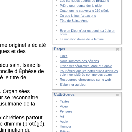
Les cantiques sacrés de Bretagne
Prière pour demander la pluie
Cette femme sauvera le 21è siècle
Ce que le feu n’a pas pris
Fête de Sainte Anne
Etre en Dieu, c'est ressentir sa Joie en
nous
La vocation divine de la femme
sme originel a éclaté
Pages
ques et des
Links
Nous sommes des pélerins
écu saint Isaac le
Office vespéral avec Marc et Sophie
oncile d’Éphèse de
Pour éviter que les notifications d'articles
soient considérés comme des spam
 le titre de
Ressources chrétiennes sur le web
S'abonner au blog
t. Organisées
CatÉGories
r se reconnaître
Textes
musulmane de la
Vidéo
Pensées
x chrétiens partout
Art
Audio
de dhimmi (protégé).
Humour
diminution du
Prières