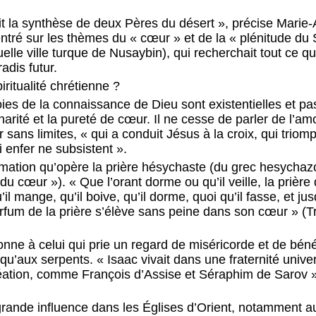
it la synthèse de deux Pères du désert », précise Marie
tré sur les thèmes du « cœur » et de la « plénitude du S
lle ville turque de Nusaybin), qui recherchait tout ce qui
adis futur.
piritualité chrétienne ?
oies de la connaissance de Dieu sont existentielles et pa
 charité et la pureté de cœur. Il ne cesse de parler de l’
ans limites, « qui a conduit Jésus à la croix, qui triomp
i enfer ne subsistent ».
formation qu’opère la prière hésychaste (du grec hesychazo
é du cœur »). « Que l’orant dorme ou qu’il veille, la prièr
l mange, qu’il boive, qu’il dorme, quoi qu’il fasse, et ju
rfum de la prière s’élève sans peine dans son cœur » (Tr
nne à celui qui prie un regard de miséricorde et de béné
squ’aux serpents. « Isaac vivait dans une fraternité unive
réation, comme François d’Assise et Séraphim de Sarov 
grande influence dans les Églises d’Orient, notamment 