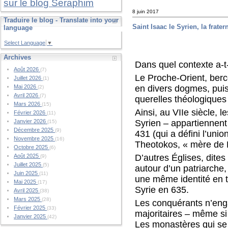
sur le blog Seraphim
8 juin 2017
Traduire le blog - Translate into your
Saint Isaac le Syrien, la frater
language
Select Language
▼
Archives
Dans quel contexte a-t-
Août 2026
(7)
Le Proche-Orient, berce
Juillet 2026
(1)
en divers dogmes, puis
Mai 2026
(2)
Avril 2026
(7)
querelles théologiques 
Mars 2026
(15)
Ainsi, au VIIe siècle, 
Février 2026
(11)
Syrien – appartiennent
Janvier 2026
(15)
Décembre 2025
(9)
431 (qui a défini l’uni
Novembre 2025
(16)
Theotokos, « mère de D
Octobre 2025
(6)
D’autres Églises, dites
Août 2025
(9)
Juillet 2025
(5)
autour d’un patriarche
Juin 2025
(11)
une même identité en t
Mai 2025
(17)
Syrie en 635.
Avril 2025
(38)
Mars 2025
(28)
Les conquérants n’engag
Février 2025
(33)
majoritaires – même si 
Janvier 2025
(42)
Les monastères qui se