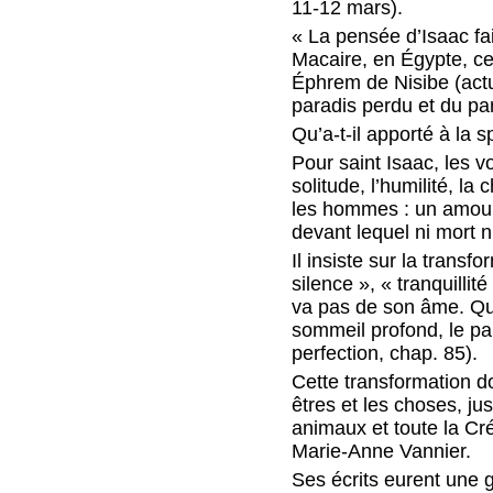
11-12 mars).
« La pensée d’Isaac fa
Macaire, en Égypte, cen
Éphrem de Nisibe (actue
paradis perdu et du par
Qu’a-t-il apporté à la s
Pour saint Isaac, les v
solitude, l’humilité, la
les hommes : un amour s
devant lequel ni mort n
Il insiste sur la trans
silence », « tranquillit
va pas de son âme. Qu’i
sommeil profond, le pa
perfection, chap. 85).
Cette transformation do
êtres et les choses, ju
animaux et toute la C
Marie-Anne Vannier.
Ses écrits eurent une 