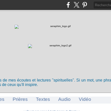
ts de mes écoutes et lectures "spirituelles". Si un mot, une ph
 de ceux qu'Il inspire.
es
Prières
Textes
Audio
Vidéo