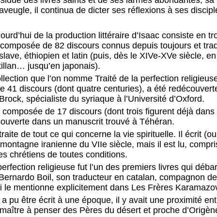
ugle, il continua de dicter ses réflexions à ses discipl
urd’hui de la production littéraire d’Isaac consiste en tr
 composée de 82 discours connus depuis toujours et tradu
lave, éthiopien et latin (puis, dès le XIVe-XVe siècle, en 
tillan… jusqu’en japonais).
ollection que l’on nomme Traité de la perfection religieu
e 41 discours (dont quatre centuries), a été redécouvert
rock, spécialiste du syriaque à l’Université d’Oxford.
, composée de 17 discours (dont trois figurent déjà dans 
couverte dans un manuscrit trouvé à Téhéran.
raite de tout ce qui concerne la vie spirituelle. Il écrit (o
 montagne iranienne du VIIe siècle, mais il est lu, compri
es chrétiens de toutes conditions.
 perfection religieuse fut l’un des premiers livres qui déb
rnardo Boil, son traducteur en catalan, compagnon de
i le mentionne explicitement dans Les Frères Karamaz
a pu être écrit à une époque, il y avait une proximité ent
 maître à penser des Pères du désert et proche d’Origène