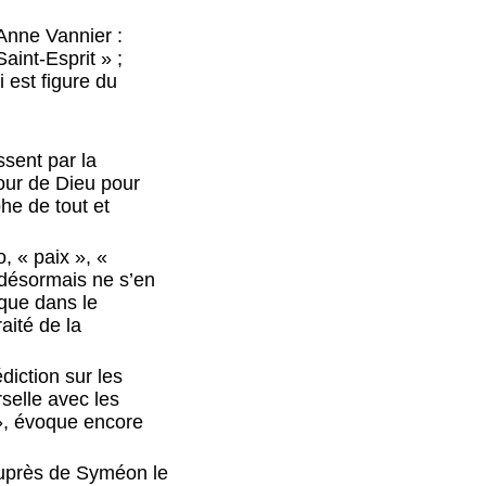
-Anne Vannier :
aint-Esprit » ;
 est figure du
ssent par la
amour de Dieu pour
he de tout et
, « paix », «
e désormais ne s’en
sque dans le
aité de la
diction sur les
rselle avec les
», évoque encore
auprès de Syméon le