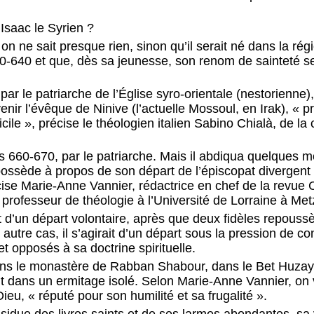
’Isaac le Syrien ?
n ne sait presque rien, sinon qu’il serait né dans la ré
630-640 et que, dès sa jeunesse, son renom de sainteté s
si par le patriarche de l’Église syro-orientale (nestorienn
enir l’évêque de Ninive (l’actuelle Mossoul, en Irak), «
fficile », précise le théologien italien Sabino Chialà, de 
s 660-670, par le patriarche. Mais il abdiqua quelques mo
possède à propos de son départ de l’épiscopat divergent
cise Marie-Anne Vannier, rédactrice en chef de la revu
t professeur de théologie à l’Université de Lorraine à Met
it d’un départ volontaire, après que deux fidèles repouss
utre cas, il s’agirait d’un départ sous la pression de c
et opposés à sa doctrine spirituelle.
 dans le monastère de Rabban Shabour, dans le Bet Huza
écut dans un ermitage isolé. Selon Marie-Anne Vannier, on 
eu, « réputé pour son humilité et sa frugalité ».
ssidue des livres saints et de ses larmes abondantes, sa