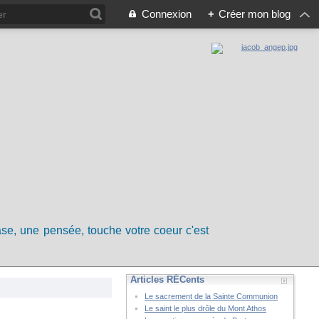
Connexion
+
Créer mon blog
rase, une pensée, touche votre coeur c'est
Articles RÉCents
Le sacrement de la Sainte Communion
Le saint le plus drôle du Mont Athos