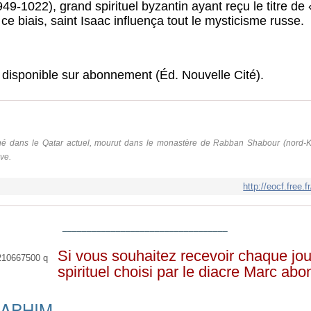
9-1022), grand spirituel byzantin ayant reçu le titre de
 ce biais, saint Isaac influença tout le mysticisme russe.
, disponible sur abonnement (Éd. Nouvelle Cité).
, né dans le Qatar actuel, mourut dans le monastère de Rabban Shabour (nord-Ku
ve.
http://eocf.free.
__________________________________
Si vous souhaitez recevoir chaque jou
spirituel choisi par le diacre Marc ab
RAPHIM