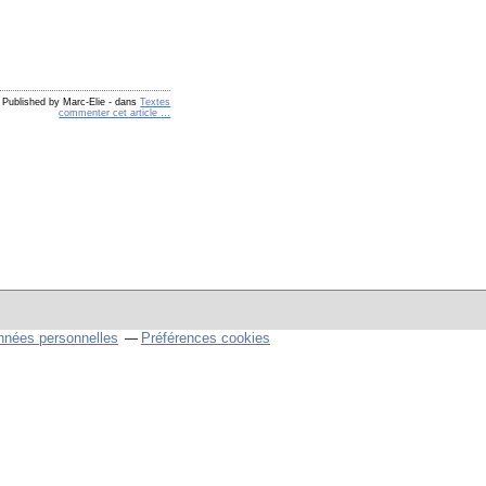
Published by Marc-Elie
-
dans
Textes
commenter cet article
…
nnées personnelles
Préférences cookies