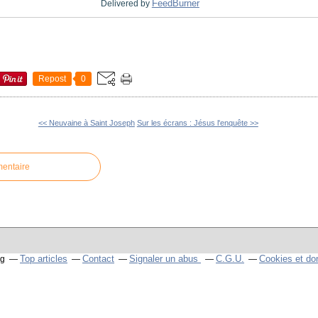
FeedBurner
Delivered by
Repost
0
<< Neuvaine à Saint Joseph
Sur les écrans : Jésus l'enquête >>
mentaire
Top articles
Contact
Signaler un abus
C.G.U.
Cookies et do
og