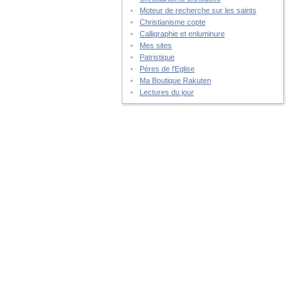
Moteur de recherche sur les saints
Christianisme copte
Calligraphie et enluminure
Mes sites
Patristique
Pères de l'Eglise
Ma Boutique Rakuten
Lectures du jour