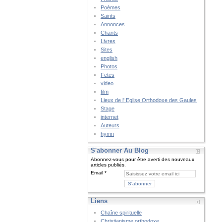
Poèmes
Saints
Annonces
Chants
Livres
Sites
english
Photos
Fetes
video
film
Lieux de l' Eglise Orthodoxe des Gaules
Stage
internet
Auteurs
hymn
S'abonner Au Blog
Abonnez-vous pour être averti des nouveaux
articles publiés.
Email
Liens
Chaîne spirituelle
Christianisme orthodoxe