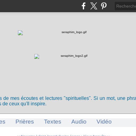
ts de mes écoutes et lectures "spirituelles". Si un mot, une ph
 de ceux qu'Il inspire.
es
Prières
Textes
Audio
Vidéo