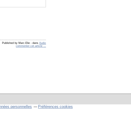
Published by Marc-Elie
-
dans
Audio
commenter cet article
…
nnées personnelles
Préférences cookies