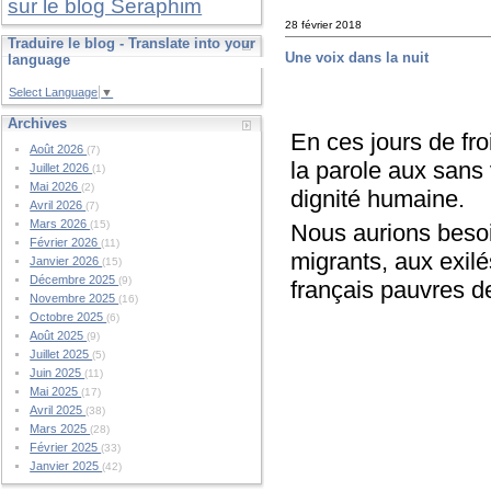
sur le blog Seraphim
28 février 2018
Traduire le blog - Translate into your
Une voix dans la nuit
language
Select Language
▼
Archives
En ces jours de fro
Août 2026
(7)
la parole aux sans
Juillet 2026
(1)
Mai 2026
(2)
dignité humaine.
Avril 2026
(7)
Mars 2026
(15)
Nous aurions besoi
Février 2026
(11)
migrants, aux exil
Janvier 2026
(15)
Décembre 2025
(9)
français pauvres d
Novembre 2025
(16)
Octobre 2025
(6)
Août 2025
(9)
Juillet 2025
(5)
Juin 2025
(11)
Mai 2025
(17)
Avril 2025
(38)
Mars 2025
(28)
Février 2025
(33)
Janvier 2025
(42)