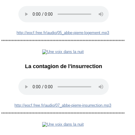
http://eocf.free.fr/audio/05_abbe-pierre-logement.mp3
**********************************************************************************
La contagion de l'insurrection
http://eocf.free.fr/audio/07_abbe-pierre-insurrection.mp3
**********************************************************************************