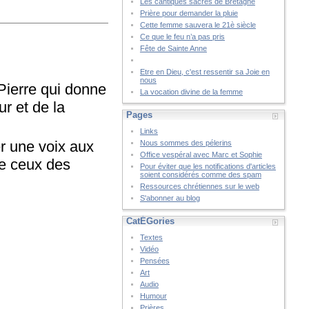
Les cantiques sacrés de Bretagne
Prière pour demander la pluie
Cette femme sauvera le 21è siècle
Ce que le feu n’a pas pris
Fête de Sainte Anne
Etre en Dieu, c'est ressentir sa Joie en
nous
 Pierre qui donne
La vocation divine de la femme
r et de la
Pages
Links
r une voix aux
Nous sommes des pélerins
Office vespéral avec Marc et Sophie
ue ceux des
Pour éviter que les notifications d'articles
soient considérés comme des spam
Ressources chrétiennes sur le web
S'abonner au blog
CatÉGories
Textes
Vidéo
Pensées
Art
Audio
Humour
Prières