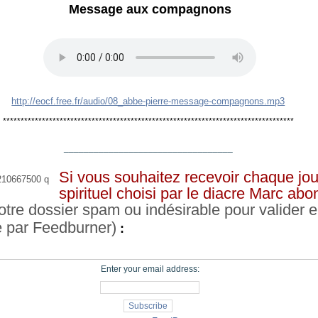
Message aux compagnons
http://eocf.free.fr/audio/08_abbe-pierre-message-compagnons.mp3
**********************************************************************************
__________________________________
Si vous souhaitez recevoir chaque jou
spirituel choisi par le diacre Marc ab
otre dossier spam ou indésirable pour valider e
e par Feedburner)
:
Enter your email address: