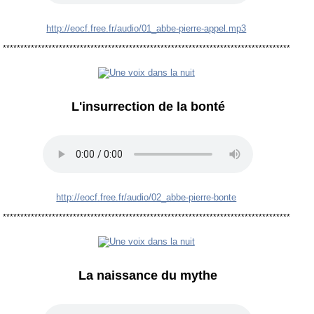
http://eocf.free.fr/audio/01_abbe-pierre-appel.mp3
**********************************************************************************
L'insurrection de la bonté
http://eocf.free.fr/audio/02_abbe-pierre-bonte
**********************************************************************************
La naissance du mythe