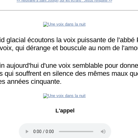
<< Neuvaine à Saint Joseph
Sur les écrans : Jésus l'enquête >>
id glacial écoutons la voix puissante de l'abbé
 voix, qui dérange et bouscule au nom de l'amou
n aujourd'hui d'une voix semblable pour donne
és qui souffrent en silence des mêmes maux q
es années cinquante.
L'appel