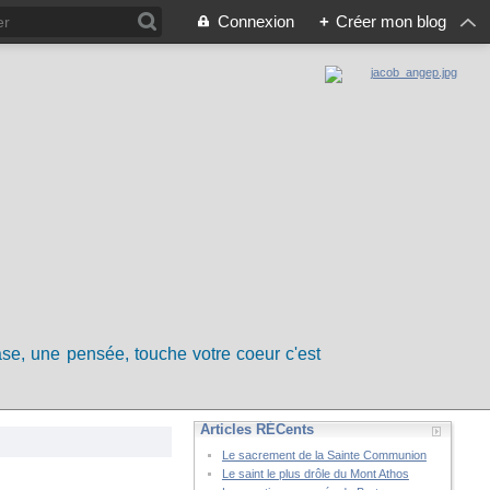
Connexion
+
Créer mon blog
rase, une pensée, touche votre coeur c'est
Articles RÉCents
Le sacrement de la Sainte Communion
Le saint le plus drôle du Mont Athos