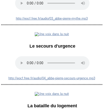
http://eocf.free.fr/audio/03_abbe-pierre-mythe.mp3
**********************************************************************************
Le secours d'urgence
http://eocf.free.fr/audio/04_abbe-pierre-secours-urgence.mp3
**********************************************************************************
La bataille du logement