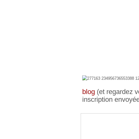
blog
(et regardez v
inscription envoyé