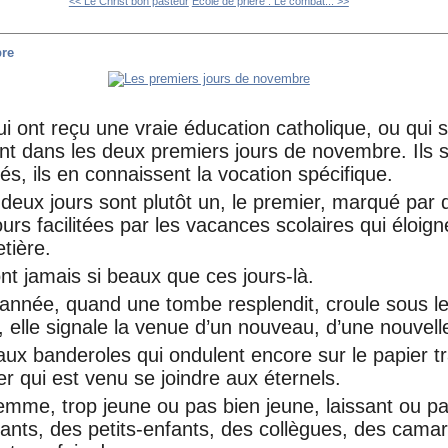
<< Le Christ bon pasteur
École de prière : Le combat... >>
bre
i ont reçu une vraie éducation catholique, ou qui 
nt dans les deux premiers jours de novembre. Ils s
iés, ils en connaissent la vocation spécifique.
 deux jours sont plutôt un, le premier, marqué par
ours facilitées par les vacances scolaires qui éloign
etière.
nt jamais si beaux que ces jours-là.
’année, quand une tombe resplendit, croule sous l
, elle signale la venue d’un nouveau, d’une nouvell
aux banderoles qui ondulent encore sur le papier tr
ner qui est venu se joindre aux éternels.
me, trop jeune ou pas bien jeune, laissant ou pa
ants, des petits-enfants, des collègues, des cama