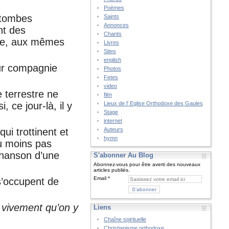
Poèmes
s tombes
Saints
Annonces
nt des
Chants
ure, aux mêmes
Livres
Sites
english
eur compagnie
Photos
Fetes
video
 terrestre ne
film
Lieux de l' Eglise Orthodoxe des Gaules
 ce jour-là, il y
Stage
internet
Auteurs
ui trottinent et
hymn
du moins pas
chanson d’une
S'abonner Au Blog
Abonnez-vous pour être averti des nouveaux
articles publiés.
Email
s’occupent de
 vivement qu’on y
Liens
Chaîne spirituelle
Christianisme orthodoxe