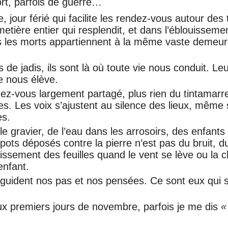
ort, parfois de guerre…
 jour férié qui facilite les rendez-vous autour de
cimetière entier qui resplendit, et dans l’éblouisseme
s les morts appartiennent à la même vaste deme
s de jadis, ils sont là où toute vie nous conduit. L
le nous élève.
z-vous largement partagé, plus rien du tintamarre
es. Les voix s’ajustent au silence des lieux, même si,
es.
le gravier, de l’eau dans les arrosoirs, des enfants q
s pots déposés contre la pierre n’est pas du bruit, 
issement des feuilles quand le vent se lève ou la 
enfant.
 guident nos pas et nos pensées. Ce sont eux qui 
ux premiers jours de novembre, parfois je me dis
«