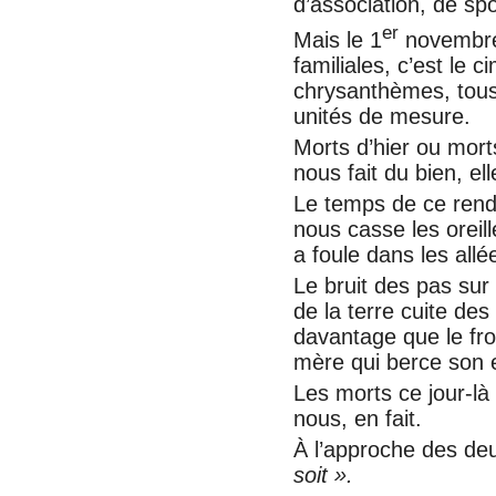
d’association, de sp
er
Mais le 1
novembre,
familiales, c’est le 
chrysanthèmes, tou
unités de mesure.
Morts d’hier ou mort
nous fait du bien, el
Le temps de ce rende
nous casse les oreill
a foule dans les allé
Le bruit des pas sur 
de la terre cuite de
davantage que le fro
mère qui berce son 
Les morts ce jour-là
nous, en fait.
À l’approche des de
soit ».