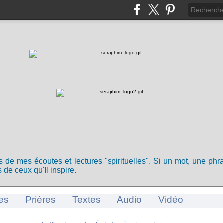
ts de mes écoutes et lectures "spirituelles". Si un mot, une ph
 de ceux qu'Il inspire.
es
Prières
Textes
Audio
Vidéo