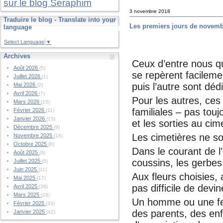
sur le blog Seraphim
3 novembre 2018
Traduire le blog - Translate into your
Les premiers jours de novem
language
Select Language
▼
Archives
Ceux d’entre nous qu
Août 2026
(5)
se repèrent facileme
Juillet 2026
(1)
puis l’autre sont déd
Mai 2026
(2)
Avril 2026
(7)
Pour les autres, ces
Mars 2026
(15)
familiales – pas touj
Février 2026
(11)
Janvier 2026
(15)
et les sorties au cim
Décembre 2025
(9)
Les cimetières ne so
Novembre 2025
(16)
Octobre 2025
(6)
Dans le courant de l
Août 2025
(9)
coussins, les gerbes
Juillet 2025
(5)
Juin 2025
(11)
Aux fleurs choisies, 
Mai 2025
(17)
pas difficile de devi
Avril 2025
(38)
Mars 2025
(28)
Un homme ou une fem
Février 2025
(33)
des parents, des enf
Janvier 2025
(42)