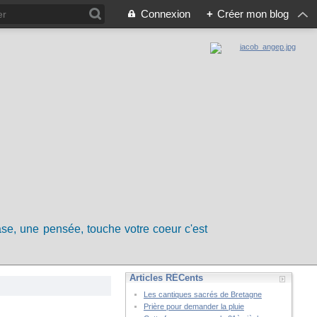
Connexion
+
Créer mon blog
rase, une pensée, touche votre coeur c'est
Articles RÉCents
Les cantiques sacrés de Bretagne
Prière pour demander la pluie