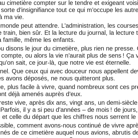
au cimetière compter sur le tendre et exigeant voi
sorte d’insignifiance tout ce qui m’occupe les aut
à ma vie.
monde peut attendre. L’administration, les courses
de train, bien sûr. Et la lecture du journal, la lecture 
 la famille, même les enfants.
u disons le jour du cimetière, plus rien ne presse.
 compte, ou alors la vie n’aurait plus de sens ! Ça 
qu’on sait, ce jour-là, que notre vie est éternelle.
rnel. Que ceux qui avec douceur nous appellent de
es avons déposés, ne nous quitteront plus.
ire, plus facile à vivre, quand nombreux sont ces p
nt déjà amenés auprès d’eux.
reste vive, après dix ans, vingt ans, un demi-sièc
Parfois, il y a si peu d’années – de mois ! de jour
 et celle du départ que les chiffres nous serrent le
ible, comment avons-nous continué de vivre aprè
ignés de ce cimetière auquel nous avions, abrutis d