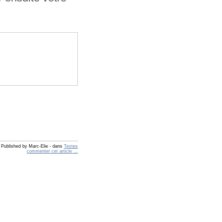
Published by Marc-Elie
-
dans
Textes
commenter cet article
…