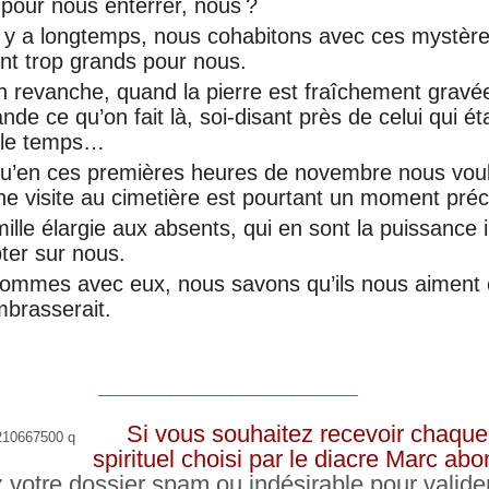
 pour nous enterrer, nous ?
il y a longtemps, nous cohabitons avec ces mystèr
ent trop grands pour nous.
en revanche, quand la pierre est fraîchement grav
e ce qu’on fait là, soi-disant près de celui qui ét
ut le temps…
qu’en ces premières heures de novembre nous vou
ne visite au cimetière est pourtant un moment préc
ille élargie aux absents, qui en sont la puissance i
ter sur nous.
sommes avec eux, nous savons qu’ils nous aiment 
mbrasserait.
__________________________________
Si vous souhaitez recevoir chaque 
spirituel choisi par le diacre Marc a
z votre dossier spam ou indésirable pour valide