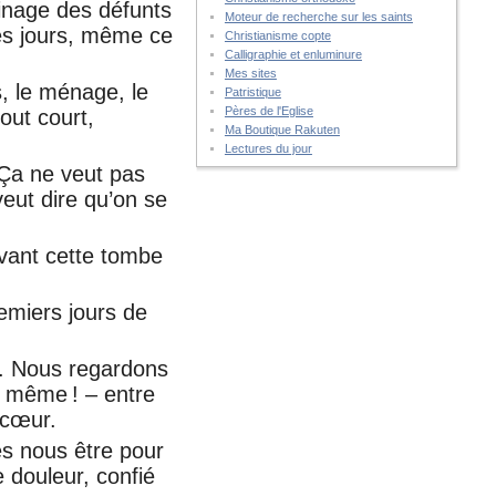
sinage des défunts
Moteur de recherche sur les saints
res jours, même ce
Christianisme copte
Calligraphie et enluminure
Mes sites
, le ménage, le
Patristique
Pères de l'Eglise
tout court,
Ma Boutique Rakuten
Lectures du jour
 Ça ne veut pas
veut dire qu’on se
vant cette tombe
remiers jours de
le. Nous regardons
s, même ! – entre
 cœur.
s nous être pour
e douleur, confié