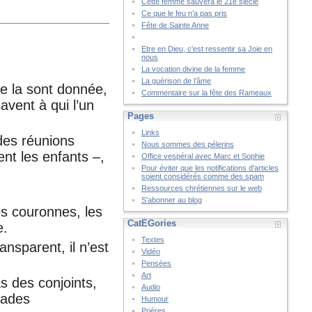
Cette femme sauvera le 21è siècle
Ce que le feu n’a pas pris
Fête de Sainte Anne
Etre en Dieu, c'est ressentir sa Joie en
nous
La vocation divine de la femme
La guérison de l’âme
se la sont donnée,
Commentaire sur la fête des Rameaux
avent à qui l’un
Pages
Links
 des réunions
Nous sommes des pélerins
ent les enfants –,
Office vespéral avec Marc et Sophie
Pour éviter que les notifications d'articles
soient considérés comme des spam
Ressources chrétiennes sur le web
S'abonner au blog
es couronnes, les
CatÉGories
e.
Textes
ansparent, il n’est
Vidéo
Pensées
Art
s des conjoints,
Audio
rades
Humour
Prières