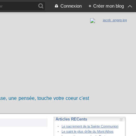
Connexion
+
Créer mon blog
rase, une pensée, touche votre coeur c'est
Articles RÉCents
Le sacrement de la Sainte Communion
Le saint le plus drôle du Mont Athos