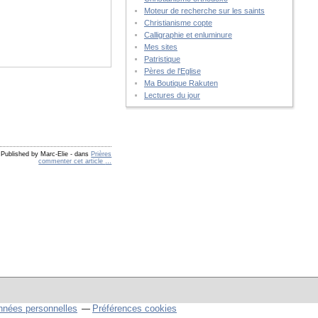
Moteur de recherche sur les saints
Christianisme copte
Calligraphie et enluminure
Mes sites
Patristique
Pères de l'Eglise
Ma Boutique Rakuten
Lectures du jour
Published by Marc-Elie
-
dans
Prières
commenter cet article
…
nnées personnelles
Préférences cookies