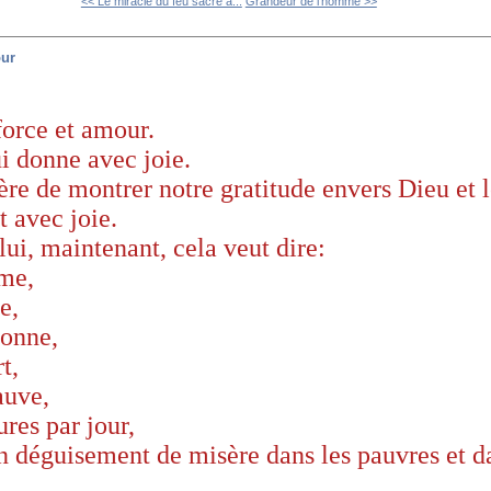
<< Le miracle du feu sacré à...
Grandeur de l'homme >>
our
 force et amour.
i donne avec joie.
re de montrer notre gratitude envers Dieu et 
ut avec joie.
lui, maintenant, cela veut dire:
ime,
de,
donne,
rt,
auve,
ures par jour,
n déguisement de misère dans les pauvres et d