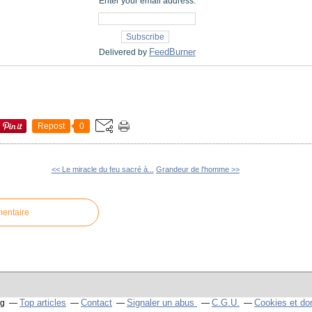
Enter your email address:
FeedBurner
Delivered by
Repost
0
<< Le miracle du feu sacré à...
Grandeur de l'homme >>
mentaire
Top articles
Contact
Signaler un abus
C.G.U.
Cookies et do
og