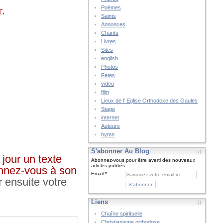
r.
Poèmes
Saints
Annonces
Chants
Livres
Sites
english
Photos
Fetes
video
film
Lieux de l' Eglise Orthodoxe des Gaules
Stage
internet
Auteurs
hymn
S'abonner Au Blog
jour un texte
Abonnez-vous pour être averti des nouveaux
articles publiés.
bonnez-vous à son
Email
r ensuite votre
Liens
Chaîne spirituelle
Christianisme orthodoxe