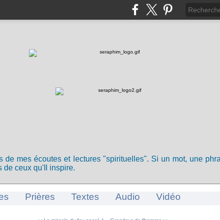
ts de mes écoutes et lectures "spirituelles". Si un mot, une ph
 de ceux qu'Il inspire.
es
Prières
Textes
Audio
Vidéo