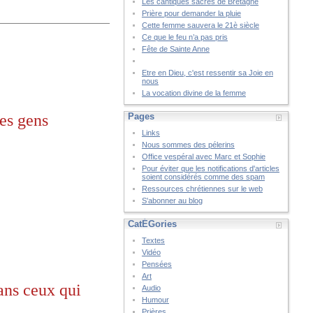
Les cantiques sacrés de Bretagne
Prière pour demander la pluie
Cette femme sauvera le 21è siècle
Ce que le feu n’a pas pris
Fête de Sainte Anne
Etre en Dieu, c'est ressentir sa Joie en
nous
La vocation divine de la femme
les gens
Pages
Links
Nous sommes des pélerins
Office vespéral avec Marc et Sophie
Pour éviter que les notifications d'articles
soient considérés comme des spam
Ressources chrétiennes sur le web
S'abonner au blog
CatÉGories
Textes
Vidéo
Pensées
Art
ans ceux qui
Audio
Humour
Prières