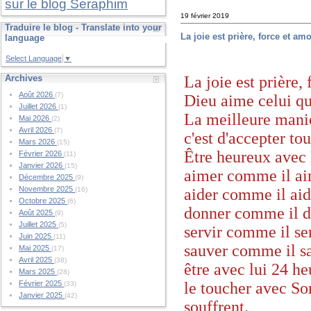
sur le blog Seraphim
19 février 2019
Traduire le blog - Translate into your
La joie est prière, force et am
language
Select Language
▼
La joie est prière,
Archives
Août 2026
(7)
Dieu aime celui qu
Juillet 2026
(1)
La meilleure maniè
Mai 2026
(2)
Avril 2026
(7)
c'est d'accepter to
Mars 2026
(15)
Être heureux avec 
Février 2026
(11)
Janvier 2026
(15)
aimer comme il a
Décembre 2025
(9)
Novembre 2025
aider comme il ai
(16)
Octobre 2025
(6)
donner comme il 
Août 2025
(9)
Juillet 2025
(5)
servir comme il se
Juin 2025
(11)
sauver comme il s
Mai 2025
(17)
Avril 2025
(38)
être avec lui 24 he
Mars 2025
(28)
le toucher avec So
Février 2025
(33)
Janvier 2025
(42)
souffrent.