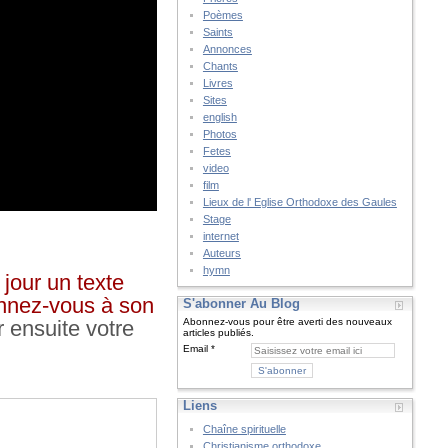
Poèmes
Saints
Annonces
Chants
Livres
Sites
english
Photos
Fetes
video
film
Lieux de l' Eglise Orthodoxe des Gaules
Stage
internet
Auteurs
hymn
jour un texte
bonnez-vous à son
S'abonner Au Blog
r ensuite votre
Abonnez-vous pour être averti des nouveaux
articles publiés.
Email
Liens
Chaîne spirituelle
Christianisme orthodoxe