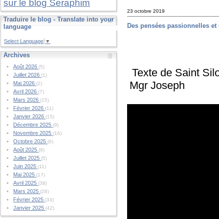
sur le blog Seraphim
23 octobre 2019
Traduire le blog - Translate into your
Des pensées passionnelles et de
language
Select Language
▼
Archives
Août 2026
(5)
Texte de Saint Sil
Juillet 2026
(1)
Mgr Joseph
Mai 2026
(2)
Avril 2026
(7)
Mars 2026
(15)
Février 2026
(11)
Janvier 2026
(15)
Décembre 2025
(9)
Novembre 2025
(16)
Octobre 2025
(6)
Août 2025
(9)
Juillet 2025
(5)
Juin 2025
(11)
Mai 2025
(17)
Avril 2025
(38)
Mars 2025
(28)
Février 2025
(33)
Janvier 2025
(42)