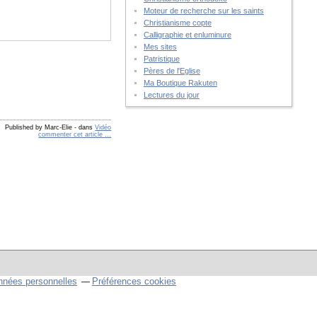
Moteur de recherche sur les saints
Christianisme copte
Calligraphie et enluminure
Mes sites
Patristique
Pères de l'Eglise
Ma Boutique Rakuten
Lectures du jour
Published by Marc-Elie
-
dans
Vidéo
commenter cet article
…
nnées personnelles
Préférences cookies