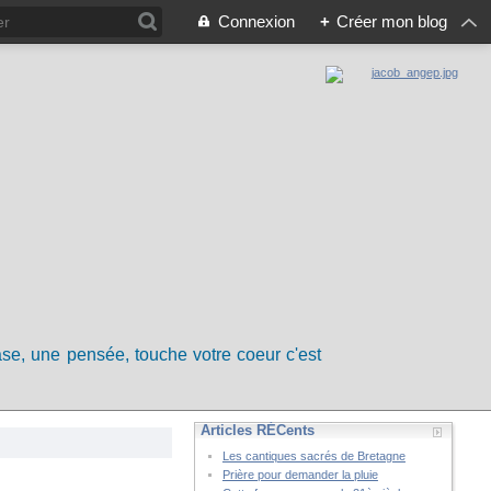
Connexion
+
Créer mon blog
rase, une pensée, touche votre coeur c'est
Articles RÉCents
Les cantiques sacrés de Bretagne
Prière pour demander la pluie