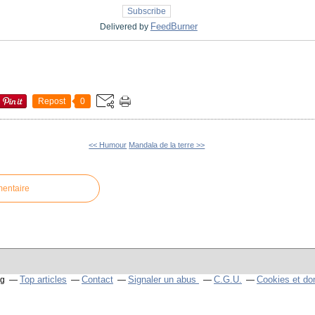
FeedBurner
Delivered by
Repost
0
<< Humour
Mandala de la terre >>
mentaire
Top articles
Contact
Signaler un abus
C.G.U.
Cookies et do
og