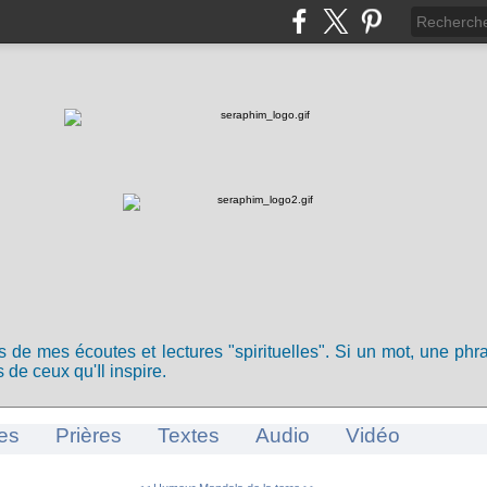
ts de mes écoutes et lectures "spirituelles". Si un mot, une ph
 de ceux qu'Il inspire.
es
Prières
Textes
Audio
Vidéo