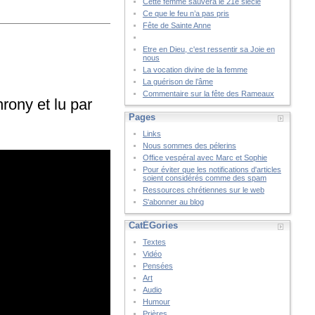
Cette femme sauvera le 21è siècle
Ce que le feu n’a pas pris
Fête de Sainte Anne
Etre en Dieu, c'est ressentir sa Joie en
nous
La vocation divine de la femme
La guérison de l’âme
Commentaire sur la fête des Rameaux
rony et lu par
Pages
Links
Nous sommes des pélerins
Office vespéral avec Marc et Sophie
Pour éviter que les notifications d'articles
soient considérés comme des spam
Ressources chrétiennes sur le web
S'abonner au blog
CatÉGories
Textes
Vidéo
Pensées
Art
Audio
Humour
Prières