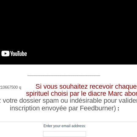
__________________________________
Si vous souhaitez recevoir chaque 
spirituel choisi par le diacre Marc a
z votre dossier spam ou indésirable pour valide
inscription envoyée par Feedburner)
:
Enter your email address: