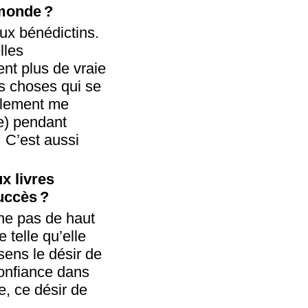
 monde ?
œux bénédictins.
lles
nt plus de vraie
des choses qui se
nalement me
re) pendant
! C’est aussi
x livres
uccès ?
gne pas de haut
 telle qu’elle
sens le désir de
 confiance dans
e, ce désir de