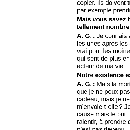
copier. Ils doivent
par exemple prendr
Mais vous savez bie
tellement nombr
A. G. :
Je connais a
les unes après les 
vrai pour les moine
qui sont de plus en 
acteur de ma vie.
Notre existence e
A. G. :
Mais la mort,
que je ne peux pas
cadeau, mais je ne
m’envoie-t-elle ? J
cause mais le but. 
ralentir, à prendr
n’est pas devenir 