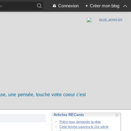
Connexion
+
Créer mon blog
rase, une pensée, touche votre coeur c'est
Articles RÉCents
Prière pour demander la pluie
Cette femme sauvera le 21è siècle