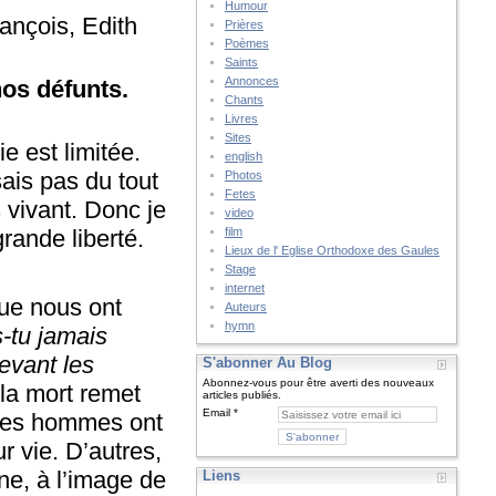
Humour
rançois, Edith
Prières
Poèmes
Saints
Annonces
nos défunts.
Chants
Livres
Sites
e est limitée.
english
sais pas du tout
Photos
Fetes
 vivant. Donc je
video
film
rande liberté.
Lieux de l' Eglise Orthodoxe des Gaules
Stage
internet
ue nous ont
Auteurs
hymn
s-tu jamais
evant les
S'abonner Au Blog
Abonnez-vous pour être averti des nouveaux
 la mort remet
articles publiés.
Email
i les hommes ont
r vie. D’autres,
ne, à l’image de
Liens