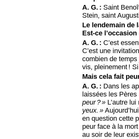
A. G. :
Saint Benoît
Stein, saint Augus
Le lendemain de la
Est-ce l’occasion 
A. G. :
C’est essent
C’est une invitatio
combien de temps je
vis, pleinement ! S
Mais cela fait pe
A. G. :
Dans les ap
laissées les Pères
peur ? »
L’autre lui
yeux. »
Aujourd’hui,
en question cette p
peur face à la mort
au soir de leur exi