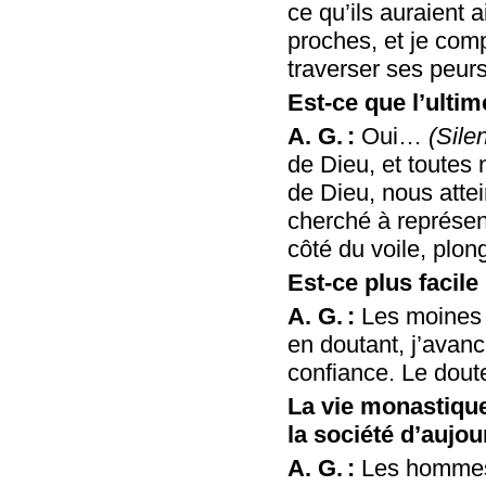
ce qu’ils auraient a
proches, et je com
traverser ses peurs
Est-ce que l’ultim
A. G. :
Oui…
(Sile
de Dieu, et toutes
de Dieu, nous attei
cherché à représent
côté du voile, plon
Est-ce plus facile
A. G. :
Les moines a
en doutant, j’avanc
confiance. Le doute
La vie monastique
la société d’aujou
A. G. :
Les hommes 