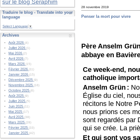
sur le blog Seraphim
28 novembre 2019
Traduire le blog - Translate into your
Penser la mort pour vivre
language
Select Language
▼
Archives
Août 2026
(4)
Père Anselm Grün 
Juillet 2026
(1)
abbaye en Bavière 
Mai 2026
(2)
Avril 2026
(7)
Mars 2026
(15)
Ce week-end, nous
Février 2026
(11)
Janvier 2026
(15)
catholique import
Décembre 2025
(9)
Novembre 2025
Anselm Grün :
No
(16)
Octobre 2025
(6)
Église du ciel, nou
Août 2025
(9)
Juillet 2025
(5)
récitons le Notre P
Juin 2025
(11)
nous prions ces mo
Mai 2025
(17)
Avril 2025
(38)
sont regardés par D
Mars 2025
(28)
qui se crée. La prièr
Février 2025
(33)
Janvier 2025
(42)
Et qui sont vos sa