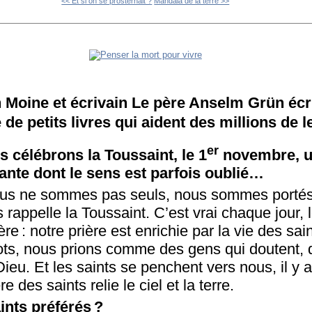
<< Et si on se prosternait ?
Mandala de la terre >>
Moine et écrivain Le père Anselm Grün écr
de petits livres qui aident des millions de l
er
 célébrons la Toussaint, le 1
novembre, u
ante dont le sens est parfois oublié…
us ne sommes pas seuls, nous sommes portés 
s rappelle la Toussaint. C’est vrai chaque jour,
ère : notre prière est enrichie par la vie des sa
ts, nous prions comme des gens qui doutent, qu
ieu. Et les saints se penchent vers nous, il y a 
e des saints relie le ciel et la terre.
ints préférés ?