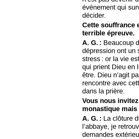
événement qui survi
décider.
Cette souffrance 
terrible épreuve.
A. G. :
Beaucoup de 
dépression ont un s
stress : or la vie e
qui prient Dieu en
être. Dieu n’agit p
rencontre avec cett
dans la prière.
Vous nous invitez
monastique mais au
A. G. :
La clôture d
l’abbaye, je retrou
demandes extérieure