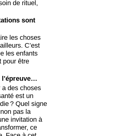
oin de rituel,
itations sont
aire les choses
ailleurs. C’est
me les enfants
t pour être
e, l’épreuve…
 y a des choses
santé est un
adie ? Quel signe
 non pas la
une invitation à
ansformer, ce
e. Face à cet