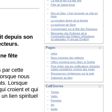
Ce que le feu n’a pas pris
Fête de Sainte Anne
Etre en Dieu, c'est ressentir sa Joie en
nous
La vocation divine de la femme
La guérison de l’âme
Commentaire sur la fête des Rameaux
Messages des Evêques de la
it depuis son
Communion des Eglises orthodoxes
occidentales (Français-English)
ecteurs.
Pages
Links
ne fête
Nous sommes des pélerins
Office vespéral avec Marc et Sophie
Pour éviter que les notifications d'articles
par cette
soient considérés comme des spam
Ressources chrétiennes sur le web
 lorsque nous
S'abonner au blog
ints. Lorsque
CatÉGories
i croient et qui
Textes
un lien spirituel
Vidéo
Pensées
Art
Audio