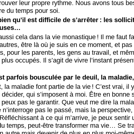
 trouver leur propre rythme. Nous avons tous bes
e du temps pour soi.
n qu’il est difficile de s’arrêter : les sollic
euses…
ussi cela dans la vie monastique ! Il me faut f
autres, être là où je suis en ce moment, et pas 
s, pour les parents, les gens au travail, et mê
plus occupés. Il s’agit de vivre l’instant présen
st parfois bousculée par le deuil, la maladi
 la maladie font partie de la vie ! C’est vrai, il
 décider, qui s’imposent à moi. Être en bonne 
 peux pas le garantir. Que veut me dire la mal
e n’interroge pas le passé, mais la perspective,
Réfléchissant à ce qui m’arrive, je peux sentir 
e du temps, peut-être transformer ma vie… Se tr
un autre mais devenir de plus en plus moi-mêm