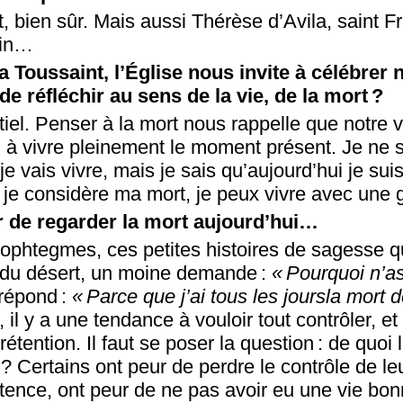
, bien sûr. Mais aussi Thérèse d’Avila, saint F
tin…
 Toussaint, l’Église nous invite à célébrer 
de réfléchir au sens de la vie, de la mort ?
iel. Penser à la mort nous rappelle que notre vi
n à vivre pleinement le moment présent. Je ne 
 vais vivre, mais je sais qu’aujourd’hui je suis
i je considère ma mort, je peux vivre avec une g
ur de regarder la mort aujourd’hui…
ophtegmes, ces petites histoires de sagesse q
 du désert, un moine demande :
« Pourquoi n’a
 répond :
« Parce que j’ai tous les jours
la mort d
 il y a une tendance à vouloir tout contrôler, et
rétention. Il faut se poser la question : de quo
 ? Certains ont peur de perdre le contrôle de leu
stence, ont peur de ne pas avoir eu une vie bon