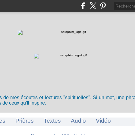
ts de mes écoutes et lectures "spirituelles". Si un mot, une ph
 de ceux qu'Il inspire.
es
Prières
Textes
Audio
Vidéo