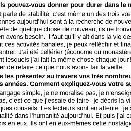
ils pouvez-vous donner pour durer dans le
 parle de stabilité, c’est même un des trois v
nes aujourd’hui sont à la recherche de nouve
ête de quelque chose de nouveau, ils ne trouve
en avons besoin. Il faut qu’il y ait dans la vie 
t ces activités banales, je peux réfléchir et fi
entrer. J’ai été cellérier (économe du monastè
nt lesquels j’ai fait la même chose chaque jour 
er de refaire ce que nous avons fait la veille.
s les présentez au travers vos très nombreu
es années. Comment expliquez-vous votre s
 langage simple, je ne moralise pas, je n’ensei
 c’est ce que j’essaie de faire : je décris la vie
ques conseils. Les lecteurs sont en attente : je 
itualité dans l’humanité aujourd’hui. Et puis j’ai
ois en eux. Ils ont en eux-mêmes cette nostalgi