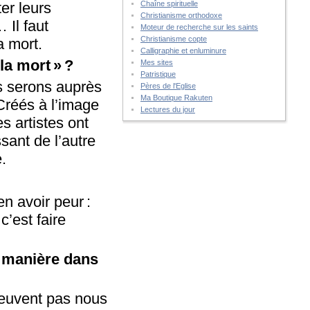
Chaîne spirituelle
ter leurs
Christianisme orthodoxe
 Il faut
Moteur de recherche sur les saints
Christianisme copte
a mort.
Calligraphie et enluminure
la mort » ?
Mes sites
Patristique
ous serons auprès
Pères de l'Eglise
Ma Boutique Rakuten
Créés à l’image
Lectures du jour
s artistes ont
sant de l’autre
.
en avoir peur :
’est faire
e manière dans
euvent pas nous