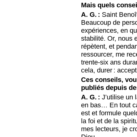
Mais quels conse
A. G. :
Saint Benoît
Beaucoup de person
expériences, en qu
stabilité. Or, nous 
répètent, et pendan
ressourcer, me rec
trente-six ans dura
cela, durer : accept
Ces conseils, vou
publiés depuis d
A. G. :
J’utilise un
en bas… En tout cas,
est et formule quel
la foi et de la spir
mes lecteurs, je cr
Dieu.