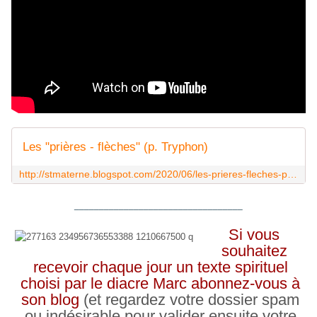
Les "prières - flèches" (p. Tryphon)
http://stmaterne.blogspot.com/2020/06/les-prieres-fleches-p-tryphon.html
__________________________________
Si vous
souhaitez
recevoir chaque jour un texte spirituel
choisi par le diacre Marc abonnez-vous à
son blog
(et regardez votre dossier spam
ou indésirable pour valider ensuite votre