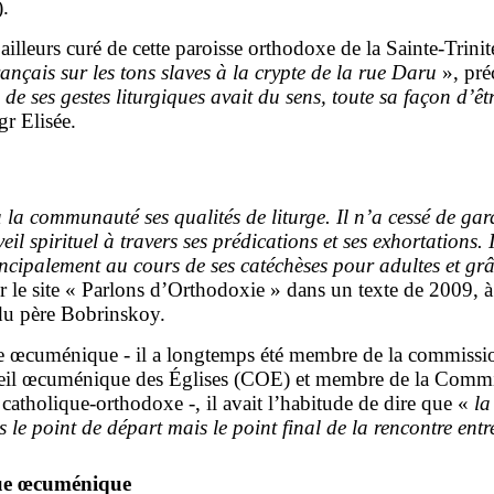
).
illeurs curé de cette paroisse orthodoxe de la Sainte-Trinit
rançais sur les tons slaves à la crypte de la rue Daru
», pré
de ses gestes liturgiques avait du sens, toute sa façon d’êtr
gr Elisée.
la communauté ses qualités de liturge. Il n’a cessé de gard
 spirituel à travers ses prédications et ses exhortations. I
incipalement au cours de ses catéchèses pour adultes et grâ
sur le site « Parlons d’Orthodoxie » dans un texte de 2009, 
 du père Bobrinskoy.
e œcuménique - il a longtemps été membre de la commissio
eil œcuménique des Églises (COE) et membre de la Commis
catholique-orthodoxe -, il avait l’habitude de dire que «
l
s le point de départ mais le point final de la rencontre entr
gue œcuménique