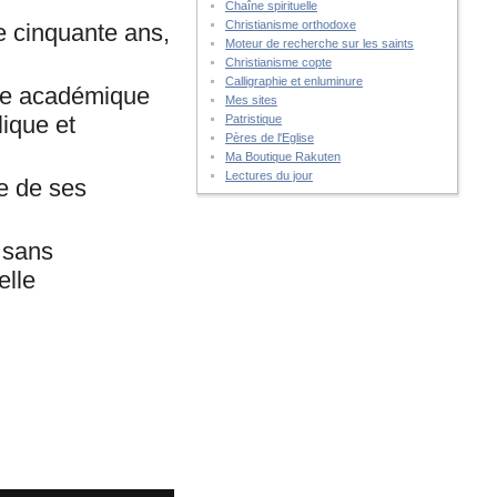
Chaîne spirituelle
Christianisme orthodoxe
e cinquante ans,
Moteur de recherche sur les saints
Christianisme copte
Calligraphie et enluminure
ogie académique
Mes sites
lique et
Patristique
Pères de l'Eglise
Ma Boutique Rakuten
Lectures du jour
re de ses
e sans
elle