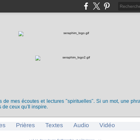
ts de mes écoutes et lectures "spirituelles". Si un mot, une ph
 de ceux qu'Il inspire.
es
Prières
Textes
Audio
Vidéo