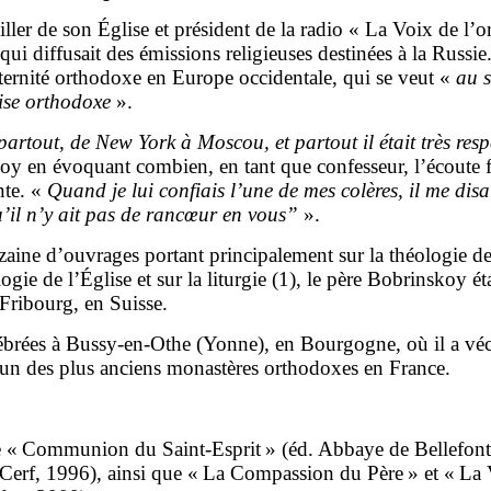
seiller de son Église et président de la radio « La Voix de l’
ui diffusait des émissions religieuses destinées à la Russie. 
aternité orthodoxe en Europe occidentale, qui se veut «
au s
ise orthodoxe
».
partout, de New York à Moscou, et partout il était très resp
y en évoquant combien, en tant que confesseur, l’écoute f
nte. «
Quand je lui confiais l’une de mes colères, il me disai
u’il n’y ait pas de rancœur en vous”
».
ine d’ouvrages portant principalement sur la théologie de 
logie de l’Église et sur la liturgie (1), le père Bobrinskoy é
 Fribourg, en Suisse.
ébrées à Bussy-en-Othe (Yonne), en Bourgogne, où il a véc
’un des plus anciens monastères orthodoxes en France.
e « Communion du Saint-Esprit » (éd. Abbaye de Bellefont
 (Cerf, 1996), ainsi que « La Compassion du Père » et « La 