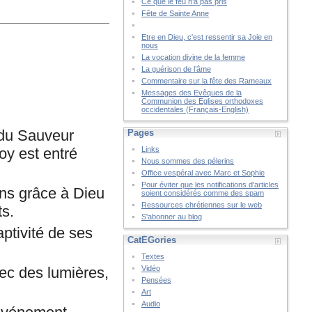
Ce que le feu n’a pas pris
Fête de Sainte Anne
Etre en Dieu, c'est ressentir sa Joie en
nous
La vocation divine de la femme
La guérison de l’âme
Commentaire sur la fête des Rameaux
Messages des Evêques de la
Communion des Eglises orthodoxes
occidentales (Français-English)
n du Sauveur
Pages
oy est entré
Links
Nous sommes des pélerins
Office vespéral avec Marc et Sophie
Pour éviter que les notifications d'articles
ns grâce à Dieu
soient considérés comme des spam
Ressources chrétiennes sur le web
ts.
S'abonner au blog
ptivité de ses
CatÉGories
Textes
ec des lumières,
Vidéo
Pensées
Art
Audio