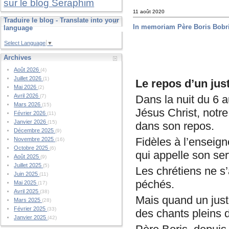
sur le blog Seraphim
11 août 2020
Traduire le blog - Translate into your
In memoriam Père Boris Bobr
language
Select Language
▼
Archives
Août 2026
(4)
Juillet 2026
(1)
Le repos d’un jus
Mai 2026
(2)
Avril 2026
Dans la nuit du 6 a
(7)
Mars 2026
(15)
Jésus Christ, notr
Février 2026
(11)
Janvier 2026
(15)
dans son repos.
Décembre 2025
(9)
Fidèles à l’enseig
Novembre 2025
(16)
Octobre 2025
(6)
qui appelle son ser
Août 2025
(9)
Juillet 2025
(5)
Les chrétiens ne s
Juin 2025
(11)
péchés.
Mai 2025
(17)
Avril 2025
(38)
Mais quand un just
Mars 2025
(28)
Février 2025
(33)
des chants pleins 
Janvier 2025
(42)