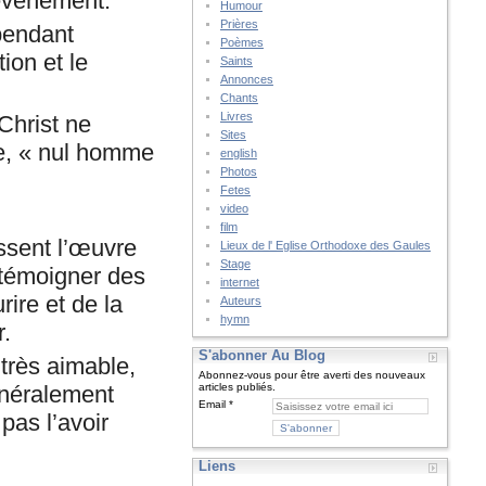
 événement.
Humour
Prières
 pendant
Poèmes
ion et le
Saints
Annonces
Chants
Livres
Christ ne
Sites
re, « nul homme
english
Photos
Fetes
video
film
ssent l’œuvre
Lieux de l' Eglise Orthodoxe des Gaules
Stage
 témoigner des
internet
rire et de la
Auteurs
hymn
r.
S'abonner Au Blog
très aimable,
Abonnez-vous pour être averti des nouveaux
énéralement
articles publiés.
Email
pas l’avoir
Liens