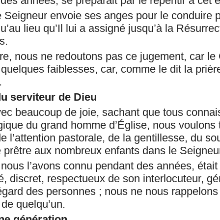
 des années, se préparait par le repentir à cet
 le Seigneur envoie ses anges pour le conduire
’au lieu qu’Il lui a assigné jusqu’à la Résurrect
s.
re, nous ne redoutons pas ce jugement, car le 
 quelques faiblesses, car, comme le dit la priè
.
du serviteur de Dieu
ec beaucoup de joie, sachant que tous connai
urgique du grand homme d’Église, nous voulons
 l’attention pastorale, de la gentillesse, du sou
e prêtre aux nombreux enfants dans le Seigneu
e nous l’avons connu pendant des années, était 
é, discret, respectueux de son interlocuteur, g
égard des personnes ; nous ne nous rappelons 
 de quelqu’un.
une génération