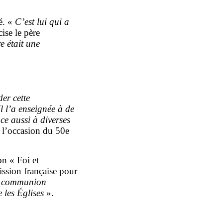
é. «
C’est lui qui a
cise le père
e était une
er cette
l l’a enseignée à de
ce aussi à diverses
à l’occasion du 50e
n « Foi et
sion française pour
a communion
e les Églises
».