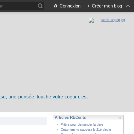
Connexion
+
Créer mon blog
rase, une pensée, touche votre coeur c'est
Articles RÉCents
Prière pour demander la pluie
Cette femme sauvera le 21è siècle