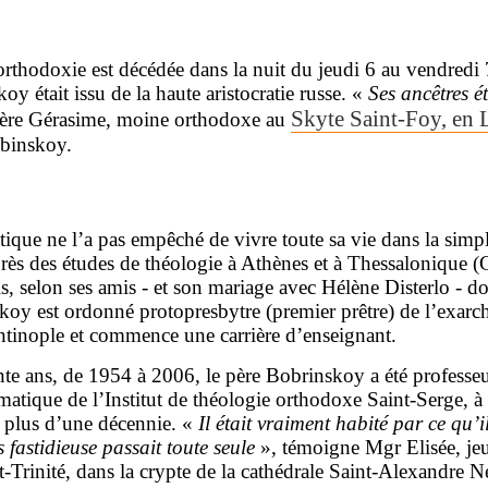
orthodoxie est décédée dans la nuit du jeudi 6 au vendredi 
y était issu de la haute aristocratie russe. «
Ses ancêtres ét
Skyte Saint-Foy, en 
 père Gérasime, moine orthodoxe au
obinskoy.
atique ne l’a pas empêché de vivre toute sa vie dans la simpl
près des études de théologie à Athènes et à Thessalonique (Gr
s, selon ses amis - et son mariage avec Hélène Disterlo - don
koy est ordonné protopresbytre (premier prêtre) de l’exarch
inople et commence une carrière d’enseignant.
e ans, de 1954 à 2006, le père Bobrinskoy a été professeur 
matique de l’Institut de théologie orthodoxe Saint-Serge, à
 plus d’une décennie. «
Il était vraiment habité par ce qu’i
s fastidieuse passait toute seule
», témoigne Mgr Elisée, jeu
nt-Trinité, dans la crypte de la cathédrale Saint-Alexandre 