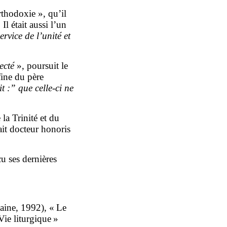
orthodoxie », qu’il
Il était aussi l’un
ervice de l’unité et
ecté
», poursuit le
ine du père
t :” que celle-ci ne
la Trinité et du
tait docteur honoris
u ses dernières
aine, 1992), « Le
Vie liturgique »