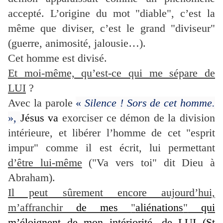
accepté. L’origine du mot
"
diable
"
, c’est la
même que diviser, c’est le grand
"
diviseur
"
(guerre, animosité, jalousie…).
Cet homme est divisé.
Et moi-même, qu’est-ce qui me sépare de
LUI
?
Avec la parole
«
Silence ! Sors de cet homme.
»,
Jésus va
exorciser ce démon de la division
intérieure, et libérer l’homme de cet
"
esprit
impur
"
comme il est écrit, lui permettant
d’être lui-même
(
"
Va vers toi
"
dit Dieu à
Abraham).
Il peut sûrement encore aujourd’hui,
m’affranchir
de mes
"
aliénations
"
qui
m’éloignent de mon intériorité, de LUI
(St