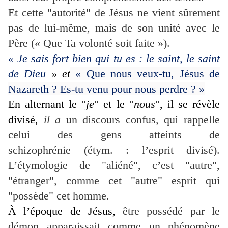
Et cette "autorité" de Jésus ne vient sûrement
pas de lui-même, mais de son unité avec le
Père (« Que Ta volonté soit faite »).
« Je sais fort bien qui tu es : le saint, le saint
de Dieu
» et
« Que nous veux-tu, Jésus de
Nazareth ? Es-tu venu pour nous perdre ? »
En alternant le
"
je
"
et le
"
nous
"
, il se révèle
divisé
,
il a
un discours confus, qui rappelle
celui des gens atteints de
schizophrénie (étym. : l’esprit divisé).
L’étymologie de "aliéné", c’est "autre",
"étranger", comme cet "autre" esprit qui
"possède" cet homme.
À l’époque de Jésus,
être possédé par le
démon apparaissait comme un phénomène