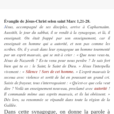
Évangile de Jésus-Christ selon saint Marc 1,21-28.
J
ésus, accompagné de ses disciples, arrive à Capharnaüm.
Aussitôt, le jour du sabbat, il se rendit à la synagogue, et là, il
enseignait. On était frappé par son enseignement, car il
enseignait en homme qui a autorité, et non pas comme les
scribes. Or, il y avait dans leur synagogue un homme tourmenté
par un esprit mauvais, qui se mit à crier : « Que nous veux-tu,
Jésus de Nazareth ? Es-tu venu pour nous perdre ? Je sais fort
bien qui tu es : le Saint, le Saint de Dieu. » Jésus l'interpella
vivement : «
Silence ! Sors de cet homme
.
» L'esprit mauvais le
secoua avec violence et sortit de lui en poussant un grand cri.
Saisis de frayeur, tous s'interrogeaient : « Qu'est-ce que cela veut
dire ? Voilà un enseignement nouveau, proclamé avec
autorité
!
Il commande même aux esprits mauvais, et ils lui obéissent. »
Dès lors, sa renommée se répandit dans toute la région de la
Galilée.
Dans cette synagogue, on donne la parole à