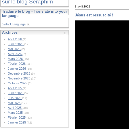
sur le blog Seraphim
3 avril 2021
Traduire le blog - Translate into your
Jésus est ressuscité !
language
Select Language
▼
Archives
Août 2026
(7)
Juillet 2026
(1)
Mai 2026
(2)
Avril 2026
(7)
Mars 2026
(15)
Février 2026
(11)
Janvier 2026
(15)
Décembre 2025
(9)
Novembre 2025
(16)
Octobre 2025
(6)
Août 2025
(9)
Juillet 2025
(5)
Juin 2025
(11)
Mai 2025
(17)
Avril 2025
(38)
Mars 2025
(28)
Février 2025
(33)
Janvier 2025
(42)