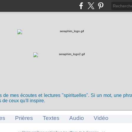
ts de mes écoutes et lectures "spirituelles". Si un mot, une ph
 de ceux qu'Il inspire.
es
Prières
Textes
Audio
Vidéo