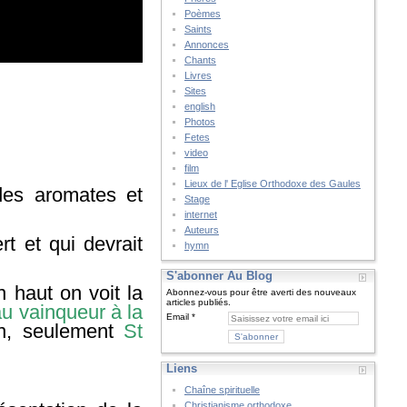
Poèmes
Saints
Annonces
Chants
Livres
Sites
english
Photos
Fetes
video
film
Lieux de l' Eglise Orthodoxe des Gaules
des aromates et
Stage
internet
Auteurs
t et qui devrait
hymn
S'abonner Au Blog
n haut on voit la
Abonnez-vous pour être averti des nouveaux
articles publiés.
u vainqueur à la
Email
in, seulement
St
Liens
Chaîne spirituelle
Christianisme orthodoxe