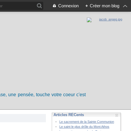
Connexion
+
Créer mon blog
rase, une pensée, touche votre coeur c'est
Articles RÉCents
Le sacrement de la Sainte Communion
Le saint le plus drôle du Mont Athos