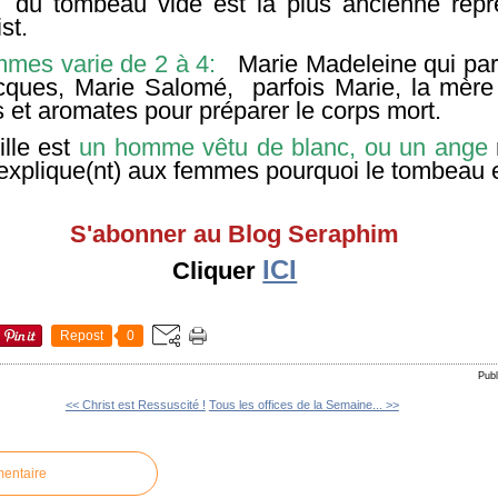
 du tombeau vide est la plus ancienne repré
st.
mes varie de 2 à 4:
Marie Madeleine qui par
cques, Marie Salomé, parfois Marie, la mère
 et aromates pour préparer le corps mort.
ille est
un homme vêtu de blanc, ou un ange
s) explique(nt) aux femmes pourquoi le tombeau e
S'abonner au Blog Seraphim
ICI
Cliquer
Repost
0
Publ
<< Christ est Ressuscité !
Tous les offices de la Semaine... >>
mentaire