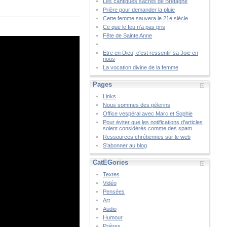
Les cantiques sacrés de Bretagne
Prière pour demander la pluie
Cette femme sauvera le 21è siècle
Ce que le feu n’a pas pris
Fête de Sainte Anne
Etre en Dieu, c'est ressentir sa Joie en
nous
La vocation divine de la femme
Pages
Links
Nous sommes des pélerins
Office vespéral avec Marc et Sophie
Pour éviter que les notifications d'articles
soient considérés comme des spam
Ressources chrétiennes sur le web
S'abonner au blog
CatÉGories
Textes
Vidéo
Pensées
Art
Audio
Humour
Prières