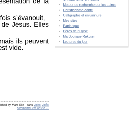
sentation de la
Moteur de recherche sur les saints
Christianisme copte
Calligraphie et enluminure
fois s’évanouit,
Mes sites
 de Jésus. Elles
Patristique
Pères de l'Eglise
Ma Boutique Rakuten
mais ils peuvent
Lectures du jour
st vide.
ished by Marc-Elie
-
dans
video
Vidéo
commenter cet article
…