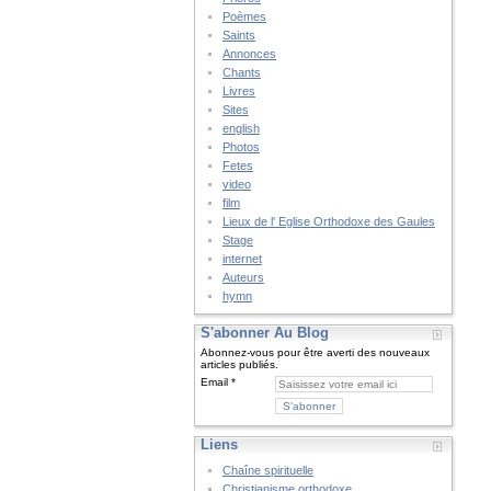
Poèmes
Saints
Annonces
Chants
Livres
Sites
english
Photos
Fetes
video
film
Lieux de l' Eglise Orthodoxe des Gaules
Stage
internet
Auteurs
hymn
S'abonner Au Blog
Abonnez-vous pour être averti des nouveaux
articles publiés.
Email
Liens
Chaîne spirituelle
Christianisme orthodoxe