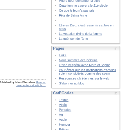
Prière pour demander la pluie
Cette femme sauvera le 21è siècle
Ce que le feu n’a pas pris
Fête de Sainte Anne
Etre en Dieu, c'est ressentir sa Joie en
nous
La vocation divine de la femme
La guérison de l’âme
Pages
Links
Nous sommes des pélerins
Office vespéral avec Marc et Sophie
Pour éviter que les notifications d'articles
soient considérés comme des spam
Ressources chrétiennes sur le web
Published by Marc-Elie
-
dans
Humour
S'abonner au blog
commenter cet article
…
CatÉGories
Textes
Vidéo
Pensées
Art
Audio
Humour
Prières