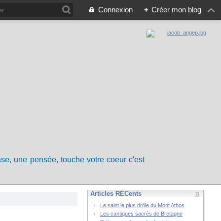
Connexion
+
Créer mon blog
rase, une pensée, touche votre coeur c'est
Articles RÉCents
Le saint le plus drôle du Mont Athos
Les cantiques sacrés de Bretagne