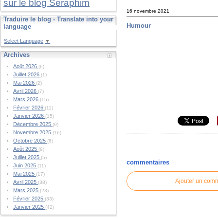
sur le blog Seraphim
16 novembre 2021
Traduire le blog - Translate into your
Humour
language
Select Language
▼
Archives
Août 2026
(6)
Juillet 2026
(1)
Mai 2026
(2)
Avril 2026
(7)
Mars 2026
(15)
Février 2026
(11)
Janvier 2026
(15)
Décembre 2025
(9)
Novembre 2025
(16)
Octobre 2025
(6)
Août 2025
(9)
Juillet 2025
(5)
commentaires
Juin 2025
(11)
Mai 2025
(17)
Ajouter un com
Avril 2025
(38)
Mars 2025
(28)
Février 2025
(33)
Janvier 2025
(42)