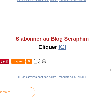
<< Les calvaires sont des points...
Mandala de la Terre >>
S'abonner au Blog Seraphim
ICI
Cliquer
Repost
0
<< Les calvaires sont des points...
Mandala de la Terre >>
mentaire