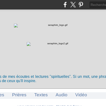
ts de mes écoutes et lectures "spirituelles". Si un mot, une ph
 de ceux qu'Il inspire.
es
Prières
Textes
Audio
Vidéo