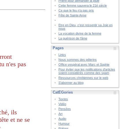
Prière pour demander la pluie
Cette femme sauvera le 21è siècle
Ce que le feu n’a pas pris
Fête de Sainte Anne
Etre en Dieu, c'est ressentir sa Joie en
nous
La vocation divine de la femme
La guérison de l’âme
Pages
ront 
Links
Nous sommes des pélerins
tu n'es pas 
Office vespéral avec Marc et Sophie
Pour éviter que les notifications d'articles
soient considérés comme des spam
Ressources chrétiennes sur le web
S'abonner au blog
CatÉGories
Textes
Vidéo
Pensées
é, ils 
Art
tête et ne se 
Audio
Humour
 
Prières