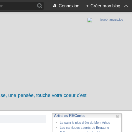
Connexion
+
Créer mon blog
rase, une pensée, touche votre coeur c'est
Articles RÉCents
Le saint le plus drôle du Mont Athos
Les cantiques sacrés de Bretagne