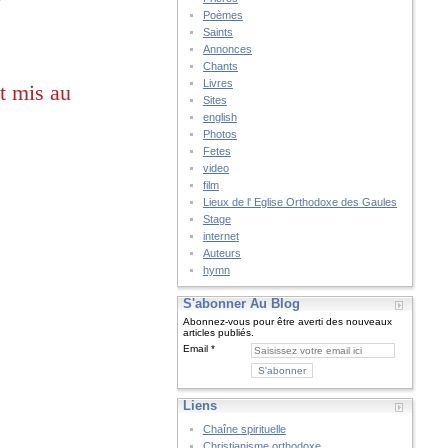
Poèmes
Saints
Annonces
Chants
Livres
t mis au 
Sites
english
Photos
Fetes
video
film
Lieux de l' Eglise Orthodoxe des Gaules
Stage
internet
Auteurs
hymn
S'abonner Au Blog
Abonnez-vous pour être averti des nouveaux
articles publiés.
Email
Liens
Chaîne spirituelle
Christianisme orthodoxe