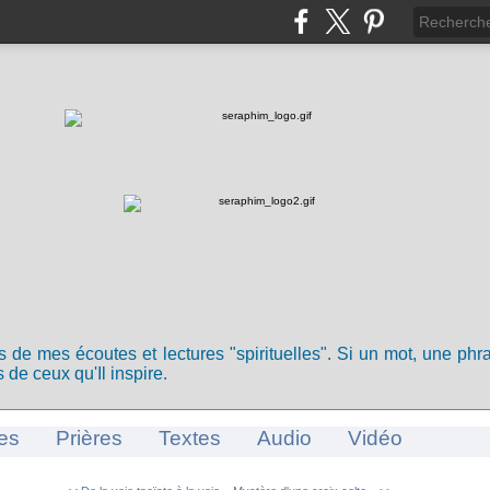
ts de mes écoutes et lectures "spirituelles". Si un mot, une ph
 de ceux qu'Il inspire.
es
Prières
Textes
Audio
Vidéo