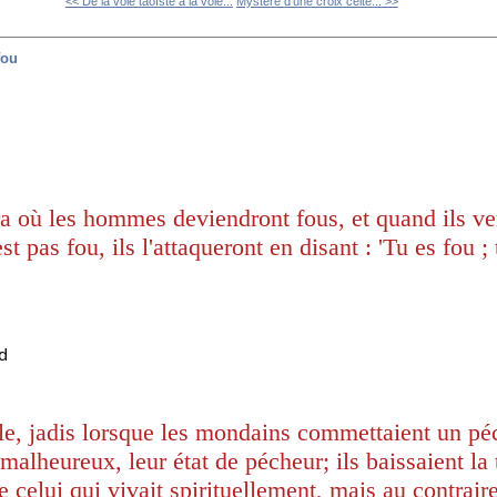
<< De la voie taoïste à la voie...
Mystère d'une croix celte... >>
fou
 où les hommes deviendront fous, et quand ils ver
t pas fou, ils l'attaqueront en disant : 'Tu es fou ; 
nd
e, jadis lorsque les mondains commettaient un péch
 malheureux, leur état de pécheur; 
ils baissaient la 
celui qui vivait spirituellement, mais au contraire