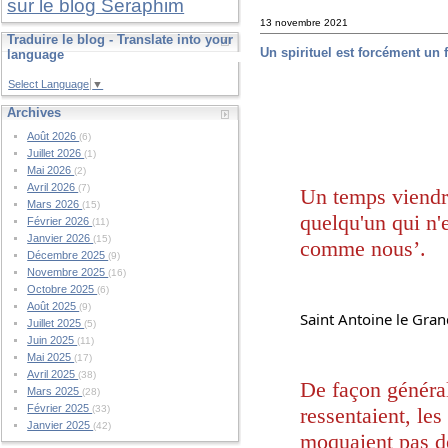
sur le blog Seraphim
13 novembre 2021
Traduire le blog - Translate into your
Un spirituel est forcément un 
language
Select Language
▼
Archives
Août 2026
(6)
Juillet 2026
(1)
Mai 2026
(2)
Avril 2026
(7)
Un temps viendra
Mars 2026
(15)
quelqu'un qui n'es
Février 2026
(11)
Janvier 2026
(15)
comme nous’.
Décembre 2025
(9)
Novembre 2025
(16)
Octobre 2025
(6)
Août 2025
(9)
Saint Antoine le Gra
Juillet 2025
(5)
Juin 2025
(11)
Mai 2025
(17)
Avril 2025
(38)
De façon général
Mars 2025
(28)
Février 2025
ressentaient, les
(33)
Janvier 2025
(42)
moquaient pas de 