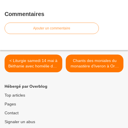
Commentaires
Ajouter un commentaire
< Liturgie samedi 14 mai à
Chants des moniales du
Béthanie avec homélie du P
monastère d'Iveron à Orsk
Seraphim (Jean-Yves
>
Leloup) à 19H ou en replay
Hébergé par Overblog
Top articles
Pages
Contact
Signaler un abus