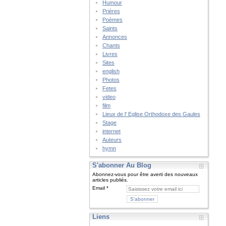
Humour
Prières
Poèmes
Saints
Annonces
Chants
Livres
Sites
english
Photos
Fetes
video
film
Lieux de l' Eglise Orthodoxe des Gaules
Stage
internet
Auteurs
hymn
S'abonner Au Blog
Abonnez-vous pour être averti des nouveaux
articles publiés.
Email
Liens