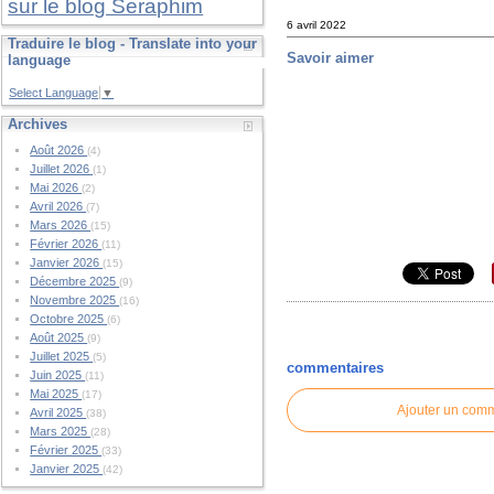
sur le blog Seraphim
6 avril 2022
Traduire le blog - Translate into your
Savoir aimer
language
Select Language
▼
Archives
Août 2026
(4)
Juillet 2026
(1)
Mai 2026
(2)
Avril 2026
(7)
Mars 2026
(15)
Février 2026
(11)
Janvier 2026
(15)
Décembre 2025
(9)
Novembre 2025
(16)
Octobre 2025
(6)
Août 2025
(9)
Juillet 2025
(5)
commentaires
Juin 2025
(11)
Mai 2025
(17)
Ajouter un com
Avril 2025
(38)
Mars 2025
(28)
Février 2025
(33)
Janvier 2025
(42)