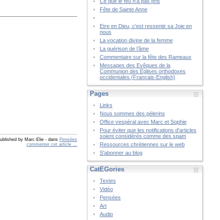
Ce que le feu n’a pas pris
Fête de Sainte Anne
Etre en Dieu, c'est ressentir sa Joie en
nous
La vocation divine de la femme
La guérison de l’âme
Commentaire sur la fête des Rameaux
Messages des Evêques de la
Communion des Eglises orthodoxes
occidentales (Français-English)
Pages
Links
Nous sommes des pélerins
Office vespéral avec Marc et Sophie
Pour éviter que les notifications d'articles
soient considérés comme des spam
ublished by Marc-Elie
-
dans
Pensées
Ressources chrétiennes sur le web
commenter cet article
…
S'abonner au blog
CatÉGories
Textes
Vidéo
Pensées
Art
Audio