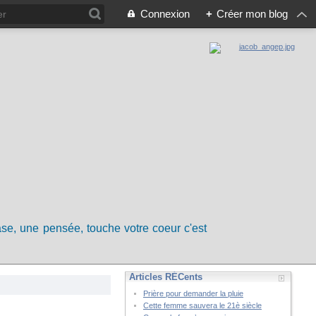
Connexion
+
Créer mon blog
rase, une pensée, touche votre coeur c'est
Articles RÉCents
Prière pour demander la pluie
Cette femme sauvera le 21è siècle