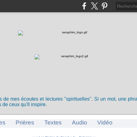
ts de mes écoutes et lectures "spirituelles". Si un mot, une ph
 de ceux qu'Il inspire.
es
Prières
Textes
Audio
Vidéo