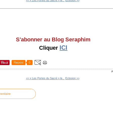
<< « Les Portes du Sacré » le...
Eclosion >>
S'abonner au Blog Seraphim
ICI
Cliquer
Repost
0
P
<< « Les Portes du Sacré » le...
Eclosion >>
mentaire