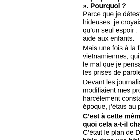
». Pourquoi ?
Parce que je détes
hideuses, je croyai
qu’un seul espoir :
aide aux enfants.
Mais une fois à la 
vietnamiennes, qui 
le mal que je pens
les prises de parol
Devant les journal
modifiaient mes pro
harcèlement consta
époque, j’étais au 
C’est à cette mêm
quoi cela a-t-il c
C’était le plan de 