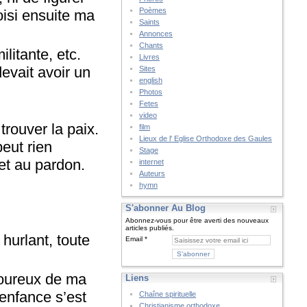
Poèmes
oisi ensuite ma
Saints
Annonces
Chants
itante, etc.
Livres
devait avoir un
Sites
english
Photos
Fetes
video
rouver la paix.
film
Lieux de l' Eglise Orthodoxe des Gaules
eut rien
Stage
et au pardon.
internet
Auteurs
hymn
S'abonner Au Blog
Abonnez-vous pour être averti des nouveaux
articles publiés.
hurlant, toute
Email
loureux de ma
Liens
 enfance s’est
Chaîne spirituelle
Christianisme orthodoxe