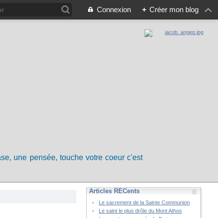
Connexion
+
Créer mon blog
rase, une pensée, touche votre coeur c'est
Articles RÉCents
Le sacrement de la Sainte Communion
Le saint le plus drôle du Mont Athos