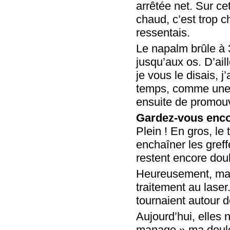
arrêtée net. Sur ce
chaud, c’est trop c
ressentais.
Le napalm brûle à 3
jusqu’aux os. D’ail
je vous le disais, j’
temps, comme une s
ensuite de promouv
Gardez-vous enco
Plein ! En gros, le
enchaîner les greff
restent encore do
Heureusement, ma 
traitement au lase
tournaient autour d
Aujourd’hui, elles 
manage » ma douleu