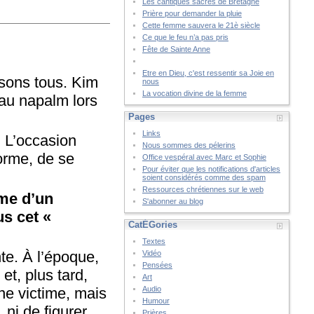
Les cantiques sacrés de Bretagne
Prière pour demander la pluie
Cette femme sauvera le 21è siècle
Ce que le feu n’a pas pris
Fête de Sainte Anne
Etre en Dieu, c'est ressentir sa Joie en
ssons tous. Kim
nous
La vocation divine de la femme
 au napalm lors
Pages
Links
. L’occasion
Nous sommes des pélerins
norme, de se
Office vespéral avec Marc et Sophie
Pour éviter que les notifications d'articles
soient considérés comme des spam
Ressources chrétiennes sur le web
ime d’un
S'abonner au blog
s cet «
CatÉGories
Textes
te. À l’époque,
Vidéo
Pensées
et, plus tard,
Art
ne victime, mais
Audio
Humour
 ni de figurer
Prières