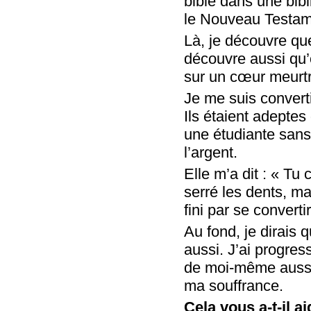
bible dans une bibl
le Nouveau Testam
Là, je découvre qu
découvre aussi qu’
sur un cœur meurtri
Je me suis convert
Ils étaient adeptes
une étudiante sans
l’argent.
Elle m’a dit : « Tu 
serré les dents, ma
fini par se converti
Au fond, je dirais q
aussi. J’ai progres
de moi-même aussi 
ma souffrance.
Cela vous a-t-il a