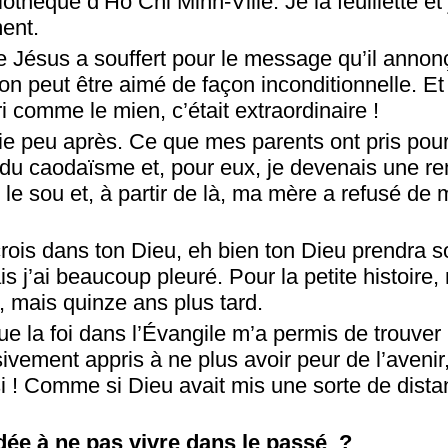
iothèque d’Hô Chi Minh-Ville. Je la feuillette et
ent.
e Jésus a souffert pour le message qu’il annonç
on peut être aimé de façon inconditionnelle. E
 comme le mien, c’était extraordinaire !
ie peu après. Ce que mes parents ont pris pour
 du caodaïsme et, pour eux, je devenais une re
 le sou et, à partir de là, ma mère a refusé de
crois dans ton Dieu, eh bien ton Dieu prendra soi
is j’ai beaucoup pleuré. Pour la petite histoire
r, mais quinze ans plus tard.
ue la foi dans l’Évangile m’a permis de trouver l
sivement appris à ne plus avoir peur de l’avenir,
! Comme si Dieu avait mis une sorte de dista
idée à ne pas vivre dans le passé ?