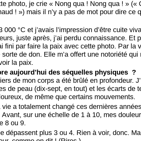
tte photo, je crie « Nong qua ! Nong qua ! » (« 
haud ! ») mais il n’y a pas de mot pour dire ce 
 000 °C et j’avais l’impression d’être cuite viva
leurs, juste après, j’ai perdu connaissance. Et
ai fini par faire la paix avec cette photo. Par la v
orte de don. Elle m’a offert une notoriété qui
oir la paix.
re aujourd’hui des séquelles physiques ?
 tiers de mon corps a été brûlé en profondeur. J
es de peau (dix-sept, en tout) et les écarts de
uloureux, de même que certains mouvements.
vie a totalement changé ces dernières années
r. Avant, sur une échelle de 1 à 10, mes douleu
e 8 ou 9.
ne dépassent plus 3 ou 4. Rien à voir, donc. Ma
r, comme on dit ! (Rires.)