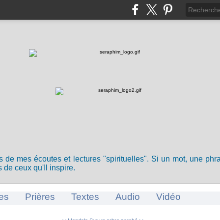
ts de mes écoutes et lectures "spirituelles". Si un mot, une ph
 de ceux qu'Il inspire.
es
Prières
Textes
Audio
Vidéo