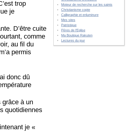
C’est trop
Moteur de recherche sur les saints
que je
Christianisme copte
Calligraphie et enluminure
Mes sites
Patristique
nte. D’être cuite
Pères de l'Eglise
 pourtant, comme
Ma Boutique Rakuten
Lectures du jour
oir, au fil du
 m’a permis
’ai donc dû
 température
 grâce à un
rs quotidiennes
intenant je «