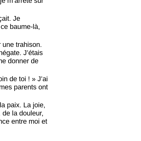
 je m’arrête sur
ait. Je
t ce baume-là,
 une trahison.
négate. J’étais
 me donner de
n de toi ! » J’ai
, mes parents ont
a paix. La joie,
 de la douleur,
nce entre moi et