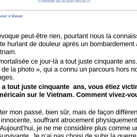
<< Mandala
Sur un arbre perché >>
pour s’élever
oque peut-être rien, pourtant nous la connai
lette hurlant de douleur après un bombardement
etnam.
mmortalisée ce jour-là a tout juste cinquante ans
lle de la photo », qui a connu un parcours hors 
ages.
 y a tout juste cinquante ans, vous étiez vict
ricain sur le Vietnam. Comment vivez-vou
ter mon passé, bien sûr, mais de façon différen
 innocente, souffrant atrocement physiquement 
Aujourd’hui, je ne me considère plus comme u
rvivante. Je n’ai pas choisi de subir la guerre,