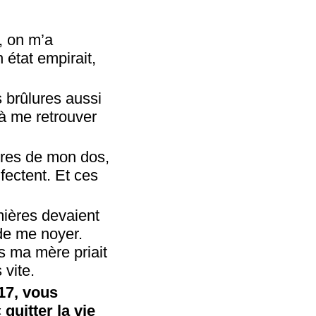
, on m’a
état empirait,
s brûlures aussi
à me retrouver
ures de mon dos,
fectent. Et ces
rmières devaient
 de me noyer.
is ma mère priait
 vite.
17, vous
quitter la vie