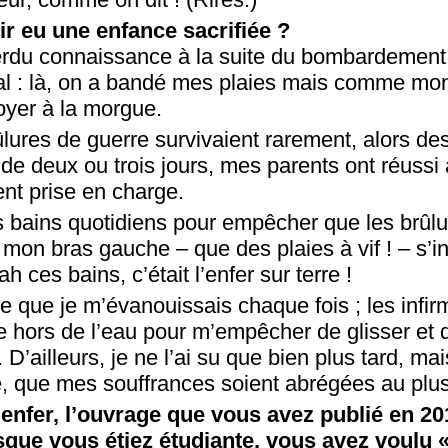
r eu une enfance sacrifiée ?
erdu connaissance à la suite du bombardement
l : là, on a bandé mes plaies mais comme mon 
oyer à la morgue.
lures de guerre survivaient rarement, alors de
e deux ou trois jours, mes parents ont réussi 
ent prise en charge.
 bains quotidiens pour empêcher que les brûl
mon bras gauche – que des plaies à vif ! – s’in
ah ces bains, c’était l’enfer sur terre !
lle que je m’évanouissais chaque fois ; les infi
te hors de l’eau pour m’empêcher de glisser et
 D’ailleurs, je ne l’ai su que bien plus tard, ma
, que mes souffrances soient abrégées au plus
enfer, l’ouvrage que vous avez publié en 20
que vous étiez étudiante, vous avez voulu « 