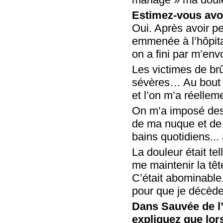
Estimez-vous avoi
Oui. Après avoir p
emmenée à l’hôpita
on a fini par m’env
Les victimes de brû
sévères… Au bout d
et l’on m’a réellem
On m’a imposé des
de ma nuque et de 
bains quotidiens... 
La douleur était te
me maintenir la tê
C’était abominable.
pour que je décède
Dans Sauvée de l’
expliquez que lors