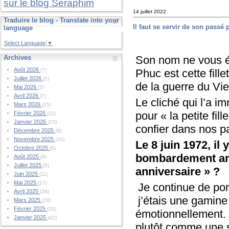
sur le blog Seraphim
14 juillet 2022
Traduire le blog - Translate into your
Il faut se servir de son passé 
language
Select Language
▼
Son nom ne vous év
Archives
Août 2026
Phuc est cette fil
(7)
Juillet 2026
(1)
de la guerre du Vi
Mai 2026
(2)
Avril 2026
(7)
Le cliché qui l’a i
Mars 2026
(15)
pour « la petite fi
Février 2026
(11)
Janvier 2026
(15)
confier dans nos p
Décembre 2025
(9)
Novembre 2025
(16)
Le 8 juin 1972, il
Octobre 2025
(6)
bombardement amé
Août 2025
(9)
Juillet 2025
(5)
anniversaire » ?
Juin 2025
(11)
Mai 2025
(17)
Je continue de por
Avril 2025
(38)
j’étais une gamine
Mars 2025
(28)
Février 2025
(33)
émotionnellement. 
Janvier 2025
(42)
plutôt comme une su