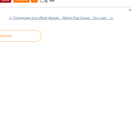
P
<< Témoignage d'un officier libanais...
Bishop Paul Dupuis - Our Lady... >>
mentaire