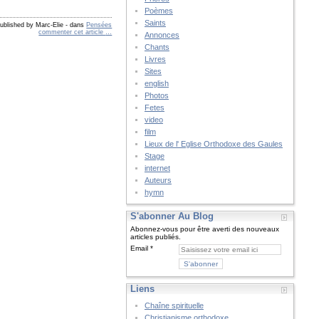
Poèmes
Saints
ublished by Marc-Elie
-
dans
Pensées
commenter cet article
…
Annonces
Chants
Livres
Sites
english
Photos
Fetes
video
film
Lieux de l' Eglise Orthodoxe des Gaules
Stage
internet
Auteurs
hymn
S'abonner Au Blog
Abonnez-vous pour être averti des nouveaux
articles publiés.
Email
Liens
Chaîne spirituelle
Christianisme orthodoxe