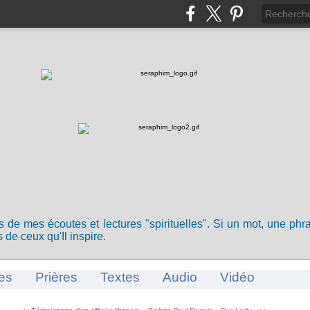
ts de mes écoutes et lectures "spirituelles". Si un mot, une ph
 de ceux qu'Il inspire.
es
Prières
Textes
Audio
Vidéo