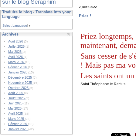
sur le blog Seraphim
2 juillet 2022
Traduire le blog - Translate into your
Priez !
language
Select Language
▼
Priez longtemps, 
Archives
Août 2026
(5)
maintenant, dema
Juillet 2026
(1)
Mai 2026
(2)
Sans cesser de s'é
Avril 2026
(7)
Mars 2026
(15)
! Mais pas ma vol
Février 2026
(11)
Janvier 2026
(15)
Les saints ont un
Décembre 2025
(9)
Novembre 2025
(16)
Saint Théophane le Reclus
Octobre 2025
(6)
Août 2025
(9)
Juillet 2025
(5)
Juin 2025
(11)
Mai 2025
(17)
Avril 2025
(38)
Mars 2025
(28)
Février 2025
(33)
Janvier 2025
(42)