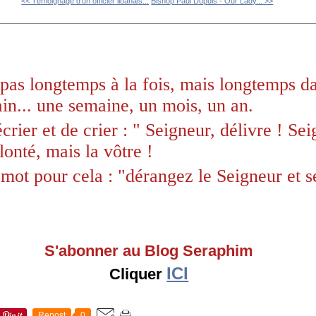
<< Témoignage d'un officier libanais...
Bishop Paul Dupuis - Our Lady... >>
pas longtemps à la fois, mais longtemps da
in... une semaine, un mois, un an.
crier et de crier : " Seigneur, délivre ! Sei
onté, mais la vôtre !
 mot pour cela : "dérangez le Seigneur et se
S'abonner au Blog Seraphim
ICI
Cliquer
Repost
0