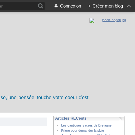
Connexion
+
Créer mon blog
rase, une pensée, touche votre coeur c'est
Articles RÉCents
Les cantiques sacrés de Bretagne
Prière pour demander la pluie