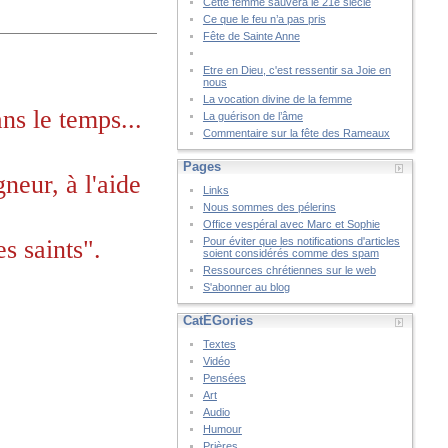
Cette femme sauvera le 21è siècle
Ce que le feu n’a pas pris
Fête de Sainte Anne
Etre en Dieu, c'est ressentir sa Joie en
nous
La vocation divine de la femme
ns le temps...
La guérison de l’âme
Commentaire sur la fête des Rameaux
Pages
gneur, à l'aide
Links
Nous sommes des pélerins
Office vespéral avec Marc et Sophie
s saints".
Pour éviter que les notifications d'articles
soient considérés comme des spam
Ressources chrétiennes sur le web
S'abonner au blog
CatÉGories
Textes
Vidéo
Pensées
Art
Audio
Humour
Prières