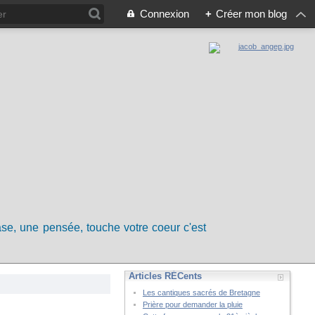
Connexion
+
Créer mon blog
rase, une pensée, touche votre coeur c'est
Articles RÉCents
Les cantiques sacrés de Bretagne
Prière pour demander la pluie