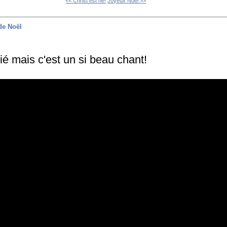
<< Christ est né!
Joyeux Noël >>
de Noël
lié mais c'est un si beau chant!