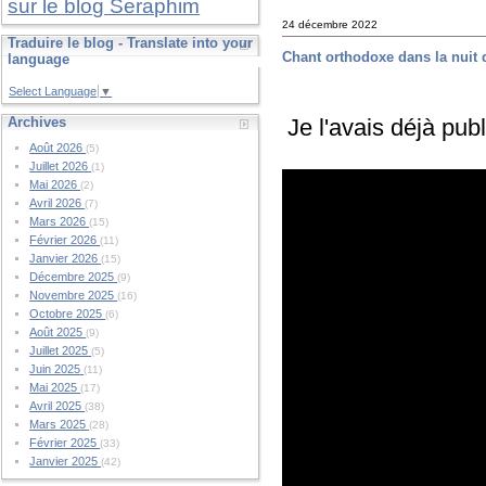
sur le blog Seraphim
24 décembre 2022
Traduire le blog - Translate into your
Chant orthodoxe dans la nuit 
language
Select Language
▼
Je l'avais déjà pub
Archives
Août 2026
(5)
Juillet 2026
(1)
Mai 2026
(2)
Avril 2026
(7)
Mars 2026
(15)
Février 2026
(11)
Janvier 2026
(15)
Décembre 2025
(9)
Novembre 2025
(16)
Octobre 2025
(6)
Août 2025
(9)
Juillet 2025
(5)
Juin 2025
(11)
Mai 2025
(17)
Avril 2025
(38)
Mars 2025
(28)
Février 2025
(33)
Janvier 2025
(42)