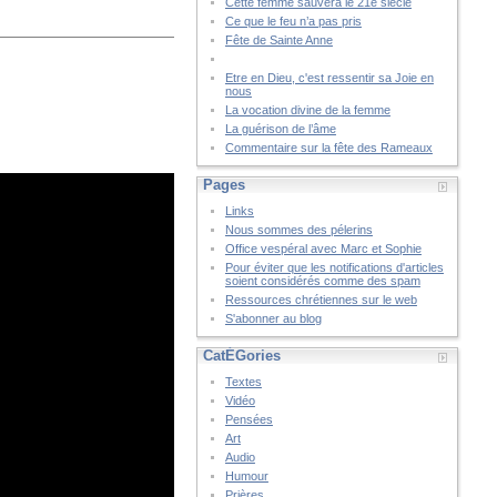
Cette femme sauvera le 21è siècle
Ce que le feu n’a pas pris
Fête de Sainte Anne
Etre en Dieu, c'est ressentir sa Joie en
nous
La vocation divine de la femme
La guérison de l’âme
Commentaire sur la fête des Rameaux
Pages
Links
Nous sommes des pélerins
Office vespéral avec Marc et Sophie
Pour éviter que les notifications d'articles
soient considérés comme des spam
Ressources chrétiennes sur le web
S'abonner au blog
CatÉGories
Textes
Vidéo
Pensées
Art
Audio
Humour
Prières