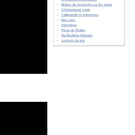
Moteur de recherche sur les saints
Christianisme copte
Calligraphie et enluminure
Mes sites
Patristique
Pères de l'Eglise
Ma Boutique Rakuten
Lectures du jour