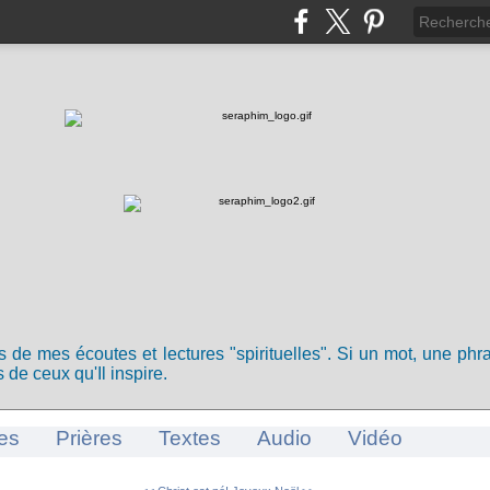
ts de mes écoutes et lectures "spirituelles". Si un mot, une ph
 de ceux qu'Il inspire.
es
Prières
Textes
Audio
Vidéo