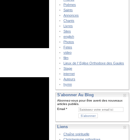
Poèmes
Saints
Annonces
Chants
Livres
Sites
english
Photos
Fetes
video
film
Lieux de l' Eglise Orthodoxe des Gaules
Stage
internet
Auteurs
hymn
S'abonner Au Blog
Abonnez-vous pour être averti des nouveaux
articles publiés.
Email
Liens
Chaîne spirituelle
Christianisme orthodoxe