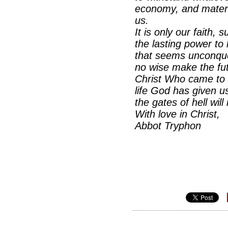
economy, and material
us.
It is only our faith,
the lasting power to 
that seems unconquera
no wise make the futu
Christ Who came to m
life God has given us
the gates of hell wil
With love in Christ,
Abbot Tryphon