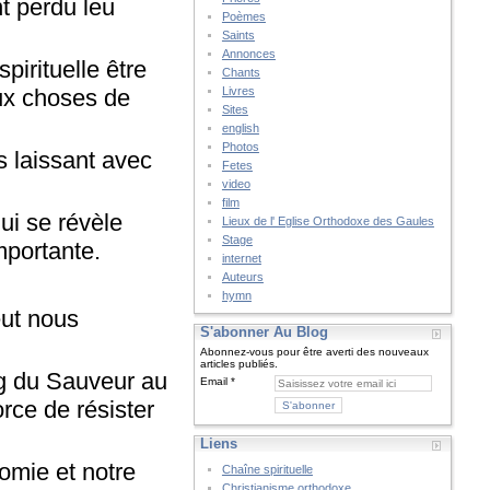
t perdu leu
Poèmes
Saints
Annonces
pirituelle être
Chants
aux choses de
Livres
Sites
english
Photos
s laissant avec
Fetes
video
film
ui se révèle
Lieux de l' Eglise Orthodoxe des Gaules
Stage
mportante.
internet
Auteurs
hymn
eut nous
S'abonner Au Blog
Abonnez-vous pour être averti des nouveaux
articles publiés.
ng du Sauveur au
Email
rce de résister
Liens
nomie et notre
Chaîne spirituelle
Christianisme orthodoxe