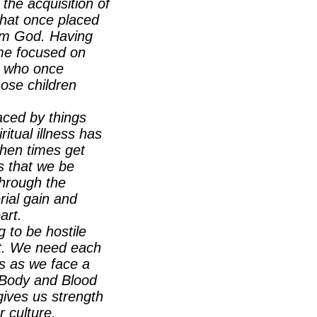
 the acquisition of
that once placed
rom God. Having
ome focused on
ts who once
hose children
laced by things
ritual illness has
 when times get
ds that we be
 through the
ial gain and
art.
g to be hostile
ant. We need each
s as we face a
e Body and Blood
gives us strength
 culture,