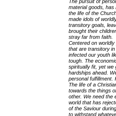
The pursuit of person
material goods, has
the life of the Chur
made idols of worldl
transitory goals, lea
brought their childre
stray far from faith.
Centered on worldly p
that are transitory i
infected our youth li
tough. The economic,
spiritually fit, yet w
hardships ahead. We
personal fulfillment
The life of a Christi
towards the things o
other. We need the e
world that has reje
of the Saviour durin
to withstand whateve