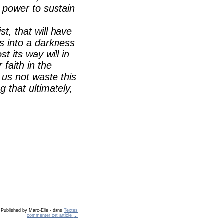
e power to sustain
st, that will have
rs into a darkness
t its way will in
 faith in the
 us not waste this
g that ultimately,
Published by Marc-Elie
-
dans
Textes
commenter cet article
…