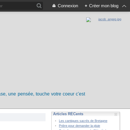
Connexion
+
Créer mon blog
rase, une pensée, touche votre coeur c'est
Articles RÉCents
Les cantiques sacrés de Bretagne
Prière pour demander la pluie