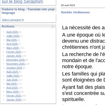
sur le blog Seraphim
29 avril 2023
Traduire le blog - Translate into your
Amitiés chrétiennes
language
Select Language
▼
La nécessité des a
Archives
Août 2026
(5)
A une époque où le
Juillet 2026
(1)
devenu une distract
Mai 2026
(2)
Avril 2026
(7)
chrétiennes n'ont j
Mars 2026
(15)
Février 2026
(11)
La recherche de l'
Janvier 2026
(15)
mondain et de l'ac
Décembre 2025
(9)
Novembre 2025
(16)
notre époque.
Octobre 2025
(6)
Août 2025
(9)
Les familles qui pl
Juillet 2025
(5)
sont éloignées de 
Juin 2025
(11)
Mai 2025
(17)
Ayant fait des plai
Avril 2025
(38)
s'est concentrée sur
Mars 2025
(28)
Février 2025
(33)
spirituelle.
Janvier 2025
(42)