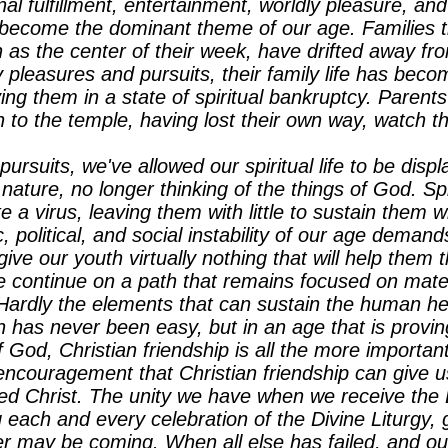
al fulfillment, entertainment, worldly pleasure, and
 become the dominant theme of our age. Families 
ch as the center of their week, have drifted away f
y pleasures and pursuits, their family life has bec
ving them in a state of spiritual bankruptcy. Paren
n to the temple, having lost their own way, watch t
ursuits, we've allowed our spiritual life to be disp
n nature, no longer thinking of the things of God. Spi
ke a virus, leaving them with little to sustain them
 political, and social instability of our age deman
e give our youth virtually nothing that will help them
 continue on a path that remains focused on mater
. Hardly the elements that can sustain the human he
an has never been easy, but in an age that is provin
f God, Christian friendship is all the more import
ncouragement that Christian friendship can give u
cted Christ. The unity we have when we receive th
g each and every celebration of the Divine Liturgy, 
r may be coming. When all else has failed, and our