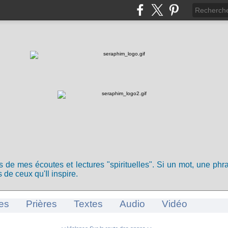
ts de mes écoutes et lectures "spirituelles". Si un mot, une ph
 de ceux qu'Il inspire.
es
Prières
Textes
Audio
Vidéo