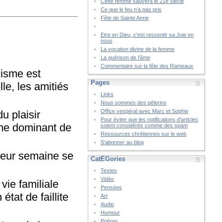
Cette femme sauvera le 21è siècle
Ce que le feu n’a pas pris
Fête de Sainte Anne
Etre en Dieu, c'est ressentir sa Joie en
nous
La vocation divine de la femme
La guérison de l’âme
Commentaire sur la fête des Rameaux
lisme est
Pages
le, les amitiés
Links
Nous sommes des pélerins
Office vespéral avec Marc et Sophie
u plaisir
Pour éviter que les notifications d'articles
ème dominant de
soient considérés comme des spam
Ressources chrétiennes sur le web
S'abonner au blog
 leur semaine se
CatÉGories
Textes
Vidéo
vie familiale
Pensées
état de faillite
Art
Audio
Humour
Prières