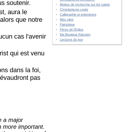
us soutenir.
Moteur de recherche sur les saints
Christianisme copte
t, aura le
Calligraphie et enluminure
alors que notre
Mes sites
Patristique
Pères de l'Eglise
ucun cas l'avenir
Ma Boutique Rakuten
Lectures du jour
rist qui est venu
ns dans la foi,
prévaudront pas
e a major
en more important.