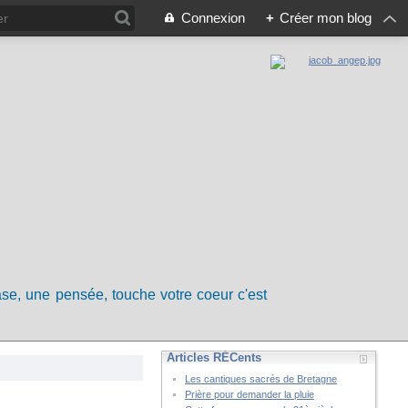
Connexion
+
Créer mon blog
rase, une pensée, touche votre coeur c'est
Articles RÉCents
Les cantiques sacrés de Bretagne
Prière pour demander la pluie