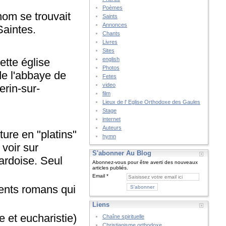
Poèmes
 nom se trouvait
Saints
Annonces
Saintes.
Chants
Livres
Sites
ette église
english
Photos
de l'abbaye de
Fetes
video
erin-sur-
film
Lieux de l' Eglise Orthodoxe des Gaules
Stage
internet
Auteurs
ture en "platins"
hymn
voir sur
S'abonner Au Blog
 ardoise. Seul
Abonnez-vous pour être averti des nouveaux
articles publiés.
Email
ments romans qui
Liens
e et eucharistie)
Chaîne spirituelle
Christianisme orthodoxe