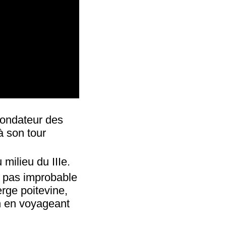
 fondateur des
à son tour
 milieu du IIIe.
it pas improbable
erge poitevine,
en en voyageant