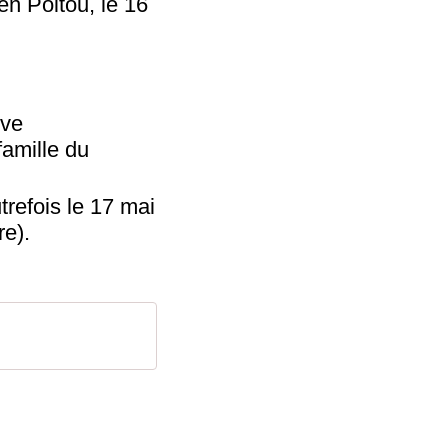
en Poitou, le 16
uve
amille du
trefois le 17 mai
re).