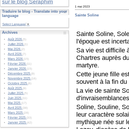
sur le blog Seraphim
1 mai 2023
Traduire le blog - Translate into your
Sainte Soline
language
Select Language
▼
Sainte Soline, Sol
Archives
Août 2026
l'époque est incert
(5)
Juillet 2026
(1)
Sa vie est difficile
Mai 2026
(2)
Avril 2026
(7)
Chartres auprès du 
Mars 2026
(15)
martyre.
Février 2026
(11)
Janvier 2026
(15)
Cette jeune fille e
Décembre 2025
(9)
Novembre 2025
(16)
souvent à la fin du 
Octobre 2025
(6)
Août 2025
(9)
La vie de sainte S
Juillet 2025
(5)
d'invraisemblances
Juin 2025
(11)
Mai 2025
(17)
Soline, Souline, So
Avril 2025
(38)
leur caractère sola
Mars 2025
(28)
Février 2025
(33)
mythique née sur l
Janvier 2025
(42)