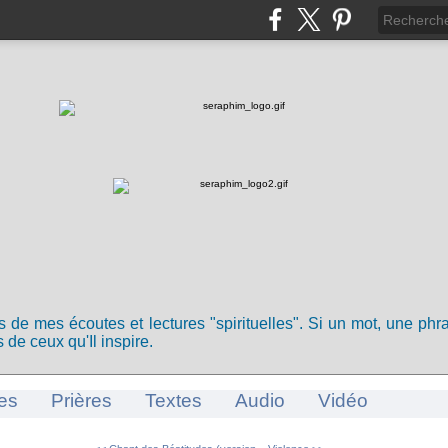
ts de mes écoutes et lectures "spirituelles". Si un mot, une ph
 de ceux qu'Il inspire.
es
Prières
Textes
Audio
Vidéo