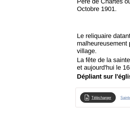
Père de Chartes où
Octobre 1901.
Le reliquaire datan
malheureusement pa
village.
La fête de la saint
et aujourd'hui le 1
Dépliant sur l'égl
Télécharger
Saint