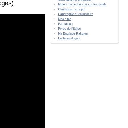
oges).
Moteur de recherche sur les saints
Christianisme copte
Calligraphie et enluminure
Mes sites
Patristique
Pères de l'Eglise
Ma Boutique Rakuten
Lectures du jour