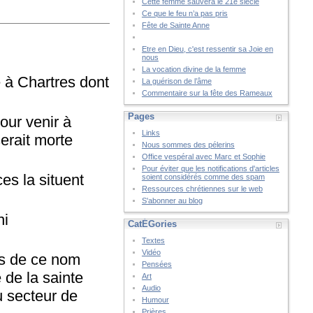
Cette femme sauvera le 21è siècle
Ce que le feu n’a pas pris
Fête de Sainte Anne
Etre en Dieu, c'est ressentir sa Joie en
nous
La vocation divine de la femme
e à Chartres dont
La guérison de l’âme
Commentaire sur la fête des Rameaux
Pages
pour venir à
Links
erait morte
Nous sommes des pélerins
Office vespéral avec Marc et Sophie
Pour éviter que les notifications d'articles
ces la situent
soient considérés comme des spam
Ressources chrétiennes sur le web
S'abonner au blog
ni
CatÉGories
Textes
Vidéo
tes de ce nom
Pensées
 de la sainte
Art
Audio
u secteur de
Humour
Prières