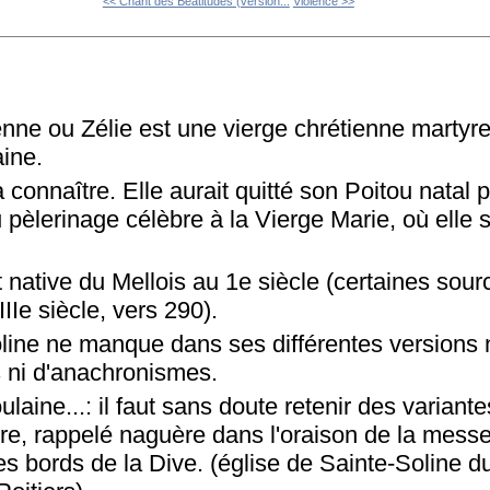
<< Chant des Béatitudes (version...
Violence >>
enne ou Zélie est une vierge chrétienne martyr
aine.
 à connaître. Elle aurait quitté son Poitou natal 
pèlerinage célèbre à la Vierge Marie, où elle s
st native du Mellois au 1e siècle (certaines sour
IIIe siècle, vers 290).
oline ne manque dans ses différentes versions 
 ni d'anachronismes.
ulaine...: il faut sans doute retenir des varian
ire, rappelé naguère dans l'oraison de la messe
es bords de la Dive. (église de Sainte-Soline d