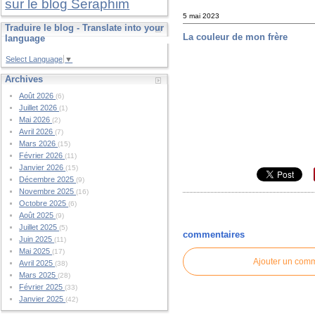
sur le blog Seraphim
5 mai 2023
Traduire le blog - Translate into your
La couleur de mon frère
language
Select Language
▼
Archives
Août 2026
(6)
Juillet 2026
(1)
Mai 2026
(2)
Avril 2026
(7)
Mars 2026
(15)
Février 2026
(11)
Janvier 2026
(15)
Décembre 2025
(9)
Novembre 2025
(16)
Octobre 2025
(6)
Août 2025
(9)
Juillet 2025
(5)
commentaires
Juin 2025
(11)
Mai 2025
(17)
Ajouter un com
Avril 2025
(38)
Mars 2025
(28)
Février 2025
(33)
Janvier 2025
(42)