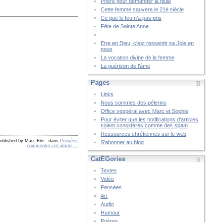
Prière pour demander la pluie
Cette femme sauvera le 21è siècle
Ce que le feu n’a pas pris
Fête de Sainte Anne
Etre en Dieu, c'est ressentir sa Joie en
nous
La vocation divine de la femme
La guérison de l’âme
Pages
Links
Nous sommes des pélerins
Office vespéral avec Marc et Sophie
Pour éviter que les notifications d'articles
soient considérés comme des spam
Ressources chrétiennes sur le web
ublished by Marc-Elie
-
dans
Pensées
S'abonner au blog
commenter cet article
…
CatÉGories
Textes
Vidéo
Pensées
Art
Audio
Humour
Prières