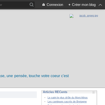
Connexion
+
Créer mon blog
rase, une pensée, touche votre coeur c'est
Articles RÉCents
Le saint le plus drôle du Mont Athos
Les cantiques sacrés de Bretagne