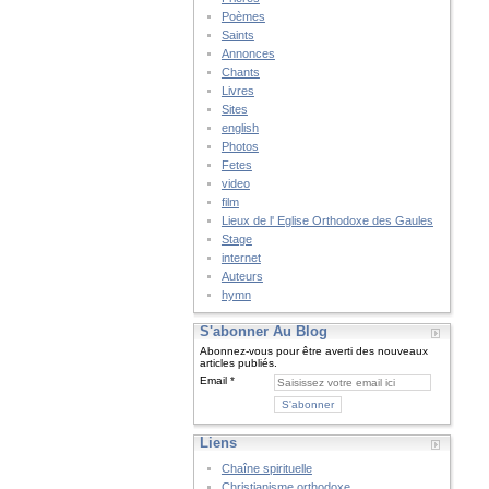
Poèmes
Saints
Annonces
Chants
Livres
Sites
english
Photos
Fetes
video
film
Lieux de l' Eglise Orthodoxe des Gaules
Stage
internet
Auteurs
hymn
S'abonner Au Blog
Abonnez-vous pour être averti des nouveaux
articles publiés.
Email
Liens
Chaîne spirituelle
Christianisme orthodoxe