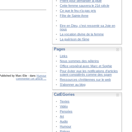
Prière pour demander la pluie
Cette femme sauvera le 21è siècle
Ce que le feu n’a pas pris
Fête de Sainte Anne
Etre en Dieu, c'est ressentir sa Joie en
nous
La vocation divine de la femme
La guérison de l’âme
Pages
Links
Nous sommes des pélerins
Office vespéral avec Marc et Sophie
Pour éviter que les notifications d'articles
soient considérés comme des spam
Published by Marc-Elie
-
dans
Humour
commenter cet article
…
Ressources chrétiennes sur le web
S'abonner au blog
CatÉGories
Textes
Vidéo
Pensées
Art
Audio
Humour
Prières