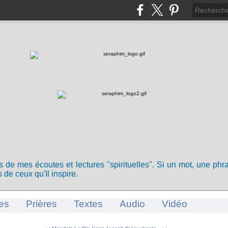
ts de mes écoutes et lectures "spirituelles". Si un mot, une ph
 de ceux qu'Il inspire.
es
Prières
Textes
Audio
Vidéo