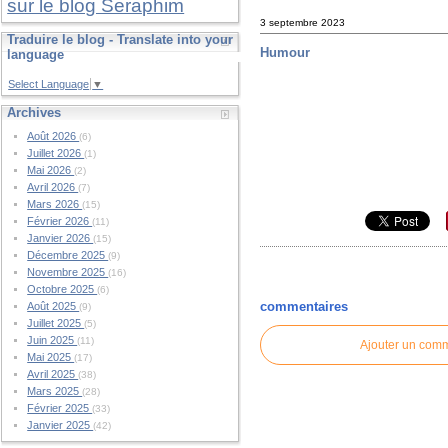
sur le blog Seraphim
3 septembre 2023
Traduire le blog - Translate into your
Humour
language
Select Language
▼
Archives
Août 2026
(6)
Juillet 2026
(1)
Mai 2026
(2)
Avril 2026
(7)
Mars 2026
(15)
Février 2026
(11)
Janvier 2026
(15)
Décembre 2025
(9)
Novembre 2025
(16)
Octobre 2025
(6)
commentaires
Août 2025
(9)
Juillet 2025
(5)
Juin 2025
(11)
Ajouter un com
Mai 2025
(17)
Avril 2025
(38)
Mars 2025
(28)
Février 2025
(33)
Janvier 2025
(42)