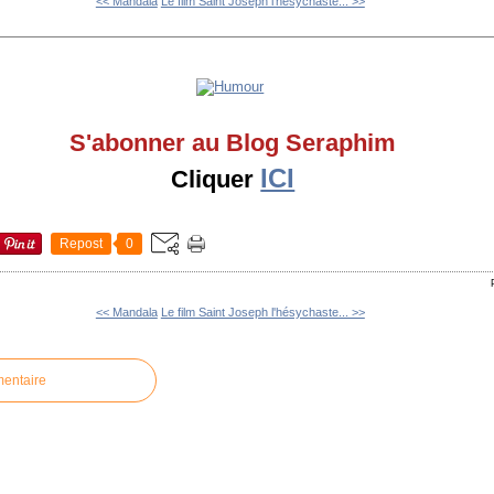
<< Mandala
Le film Saint Joseph l'hésychaste... >>
S'abonner au Blog Seraphim
ICI
Cliquer
Repost
0
<< Mandala
Le film Saint Joseph l'hésychaste... >>
mentaire