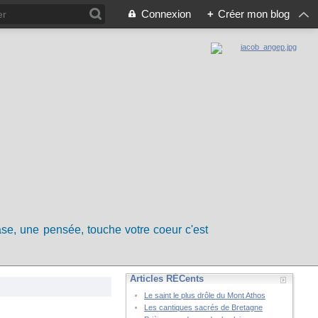
Connexion
+
Créer mon blog
rase, une pensée, touche votre coeur c'est
Articles RÉCents
Le saint le plus drôle du Mont Athos
Les cantiques sacrés de Bretagne