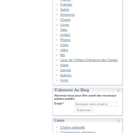
Poèmes
Saints
Annonces
Chants
Livres
Sites
english
Photos
Fetes
video
film
Lieux de l' Eglise Orthodoxe des Gaules
Stage
internet
Auteurs
hymn
S'abonner Au Blog
Abonnez-vous pour être averti des nouveaux
articles publiés.
Email
Liens
Chaîne spirituelle
Christianisme orthodoxe