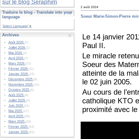
sur le blog Seraphim
2 août 2024
Traduire le blog - Translate into your
Soeur Marie-Simon-Pierre mir
language
Select Language
▼
Le 14 janvier 201
Archives
Août 2026
(7)
Paul II.
Juillet 2026
(1)
Mai 2026
(2)
Le miracle retenu
Avril 2026
(7)
Soeur des Materni
Mars 2026
(15)
Février 2026
(11)
atteinte de la m
Janvier 2026
(15)
Décembre 2025
le 02 juin 2005.
(9)
Novembre 2025
(16)
Au cours de l’entr
Octobre 2025
(6)
Août 2025
(9)
catholique KTO e
Juillet 2025
(5)
Juin 2025
(11)
proximité avec le
Mai 2025
(17)
Avril 2025
(38)
Mars 2025
(28)
Février 2025
(33)
Janvier 2025
(42)