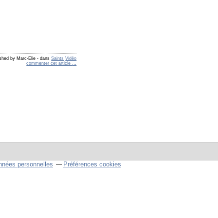
shed by Marc-Elie
-
dans
Saints
Vidéo
commenter cet article
…
nnées personnelles
Préférences cookies