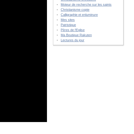
Moteur de recherche sur les saints
Christianisme copte
Calligraphie et enluminure
Mes sites
Patristique
Pères de l'Eglise
Ma Boutique Rakuten
Lectures du jour