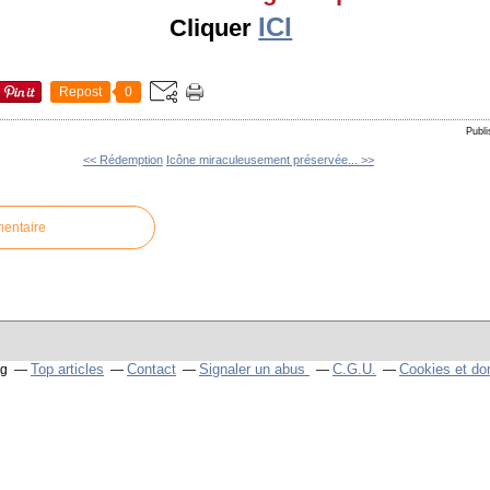
ICI
Cliquer
Repost
0
Publi
<< Rédemption
Icône miraculeusement préservée... >>
mentaire
Top articles
Contact
Signaler un abus
C.G.U.
Cookies et do
og