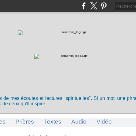
ts de mes écoutes et lectures "spirituelles". Si un mot, une ph
 de ceux qu'Il inspire.
es
Prières
Textes
Audio
Vidéo