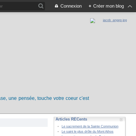
Connexion
+
Créer mon blog
rase, une pensée, touche votre coeur c'est
Articles RÉCents
Le sacrement de la Sainte Communion
Le saint le plus drôle du Mont Athos