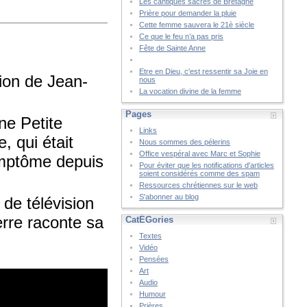
Les cantiques sacrés de Bretagne
Prière pour demander la pluie
Cette femme sauvera le 21è siècle
Ce que le feu n’a pas pris
Fête de Sainte Anne
Etre en Dieu, c'est ressentir sa Joie en
tion de Jean-
nous
La vocation divine de la femme
Pages
ne Petite
Links
, qui était
Nous sommes des pélerins
Office vespéral avec Marc et Sophie
ymptôme depuis
Pour éviter que les notifications d'articles
soient considérés comme des spam
Ressources chrétiennes sur le web
S'abonner au blog
 de télévision
rre raconte sa
CatÉGories
Textes
Vidéo
Pensées
Art
Audio
Humour
Prières