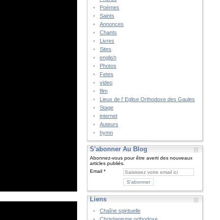
Poèmes
Saints
Annonces
Chants
Livres
Sites
english
Photos
Fetes
video
film
Lieux de l' Eglise Orthodoxe des Gaules
Stage
internet
Auteurs
hymn
S'abonner Au Blog
Abonnez-vous pour être averti des nouveaux
articles publiés.
Email
Liens
Chaîne spirituelle
Christianisme orthodoxe