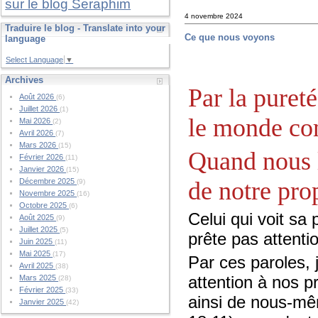
sur le blog Seraphim
4 novembre 2024
Traduire le blog - Translate into your
Ce que nous voyons
language
Select Language
▼
Archives
Par la puret
Août 2026
(6)
Juillet 2026
(1)
le monde com
Mai 2026
(2)
Avril 2026
(7)
Mars 2026
(15)
Quand nous 
Février 2026
(11)
Janvier 2026
(15)
de notre prop
Décembre 2025
(9)
Novembre 2025
(16)
Octobre 2025
(6)
Celui qui voit sa 
Août 2025
(9)
Juillet 2025
(5)
prête pas attent
Juin 2025
(11)
Mai 2025
(17)
Par ces paroles, 
Avril 2025
(38)
attention à nos p
Mars 2025
(28)
Février 2025
(33)
ainsi de nous-mê
Janvier 2025
(42)