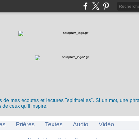
ts de mes écoutes et lectures "spirituelles". Si un mot, une ph
 de ceux qu'Il inspire.
es
Prières
Textes
Audio
Vidéo