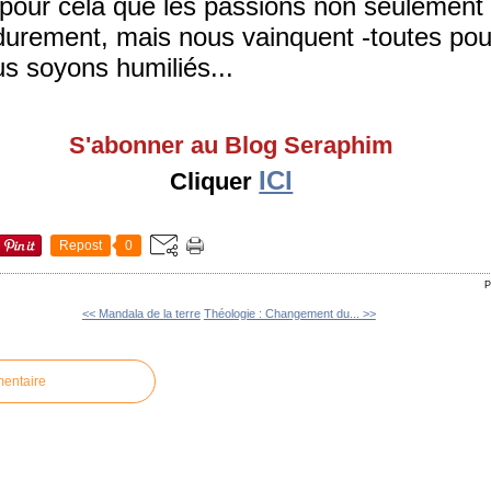
t pour cela que les passions non seulement
durement, mais nous vainquent -toutes pou
us soyons humiliés...
S'abonner au Blog Seraphim
ICI
Cliquer
Repost
0
P
<< Mandala de la terre
Théologie : Changement du... >>
mentaire