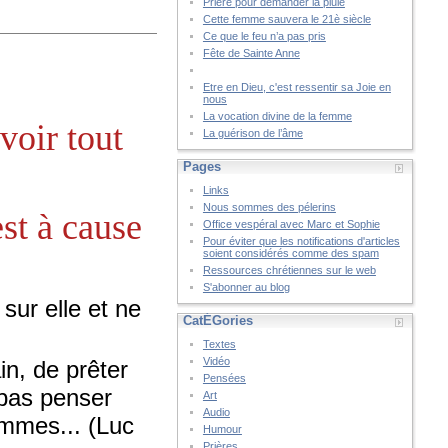
Prière pour demander la pluie
Cette femme sauvera le 21è siècle
Ce que le feu n’a pas pris
Fête de Sainte Anne
Etre en Dieu, c'est ressentir sa Joie en
nous
La vocation divine de la femme
voir tout
La guérison de l’âme
Pages
Links
Nous sommes des pélerins
st à cause
Office vespéral avec Marc et Sophie
Pour éviter que les notifications d'articles
soient considérés comme des spam
Ressources chrétiennes sur le web
S'abonner au blog
 sur elle et ne
CatÉGories
Textes
Vidéo
in, de prêter
Pensées
 pas penser
Art
Audio
mmes... (Luc
Humour
Prières