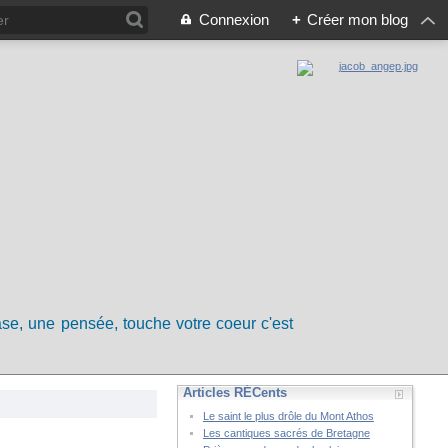
Connexion
+
Créer mon blog
rase, une pensée, touche votre coeur c'est
Articles RÉCents
Le saint le plus drôle du Mont Athos
Les cantiques sacrés de Bretagne