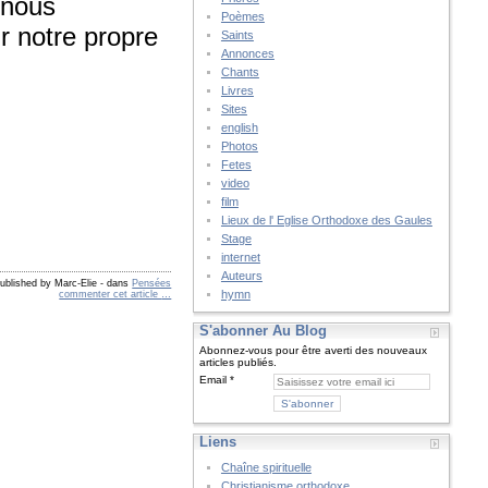
 nous
Poèmes
r notre propre
Saints
Annonces
Chants
Livres
Sites
english
Photos
Fetes
video
film
Lieux de l' Eglise Orthodoxe des Gaules
Stage
internet
Auteurs
ublished by Marc-Elie
-
dans
Pensées
hymn
commenter cet article
…
S'abonner Au Blog
Abonnez-vous pour être averti des nouveaux
articles publiés.
Email
Liens
Chaîne spirituelle
Christianisme orthodoxe