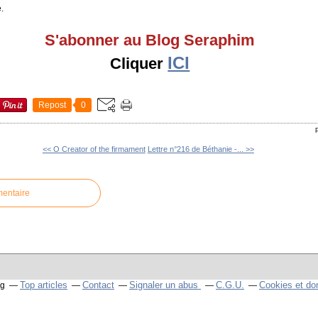
.
S'abonner au Blog Seraphim
ICI
Cliquer
Repost
0
<< O Creator of the firmament
Lettre n°216 de Béthanie -... >>
mentaire
Top articles
Contact
Signaler un abus
C.G.U.
Cookies et do
og