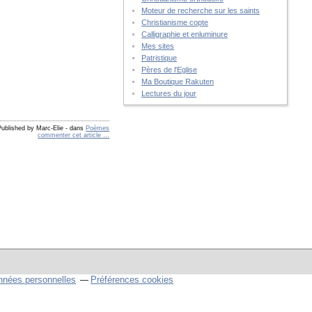
Moteur de recherche sur les saints
Christianisme copte
Calligraphie et enluminure
Mes sites
Patristique
Pères de l'Eglise
Ma Boutique Rakuten
Lectures du jour
Published by Marc-Elie
-
dans
Poèmes
commenter cet article
…
nnées personnelles
Préférences cookies