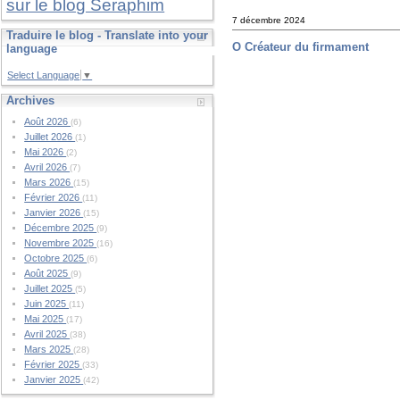
sur le blog Seraphim
7 décembre 2024
Traduire le blog - Translate into your
O Créateur du firmament
language
Select Language
▼
Archives
Août 2026
(6)
Juillet 2026
(1)
Mai 2026
(2)
Avril 2026
(7)
Mars 2026
(15)
Février 2026
(11)
Janvier 2026
(15)
Décembre 2025
(9)
Novembre 2025
(16)
Octobre 2025
(6)
Août 2025
(9)
Juillet 2025
(5)
Juin 2025
(11)
Mai 2025
(17)
Avril 2025
(38)
Mars 2025
(28)
Février 2025
(33)
Janvier 2025
(42)