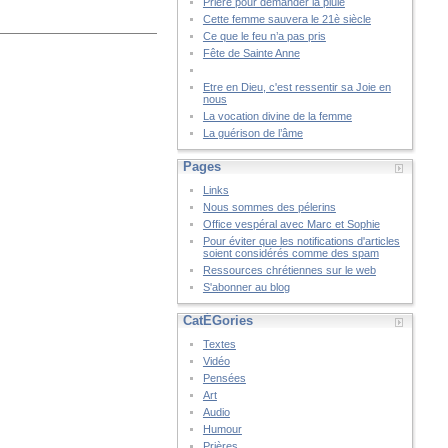
Prière pour demander la pluie
Cette femme sauvera le 21è siècle
Ce que le feu n’a pas pris
Fête de Sainte Anne
Etre en Dieu, c'est ressentir sa Joie en
nous
La vocation divine de la femme
La guérison de l’âme
Pages
Links
Nous sommes des pélerins
Office vespéral avec Marc et Sophie
Pour éviter que les notifications d'articles
soient considérés comme des spam
Ressources chrétiennes sur le web
S'abonner au blog
CatÉGories
Textes
Vidéo
Pensées
Art
Audio
Humour
Prières