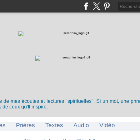
ts de mes écoutes et lectures "spirituelles". Si un mot, une ph
 de ceux qu'Il inspire.
es
Prières
Textes
Audio
Vidéo