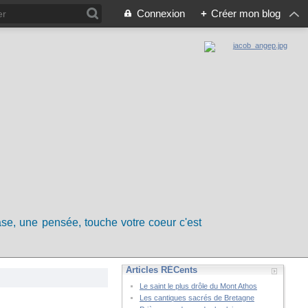
Connexion
+
Créer mon blog
rase, une pensée, touche votre coeur c'est
Articles RÉCents
Le saint le plus drôle du Mont Athos
Les cantiques sacrés de Bretagne