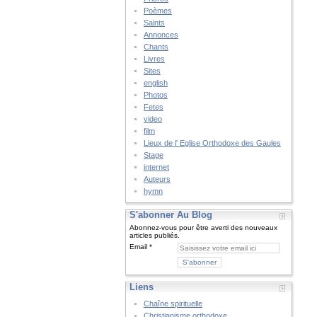
Poèmes
Saints
Annonces
Chants
Livres
Sites
english
Photos
Fetes
video
film
Lieux de l' Eglise Orthodoxe des Gaules
Stage
internet
Auteurs
hymn
S'abonner Au Blog
Abonnez-vous pour être averti des nouveaux
articles publiés.
Email
Liens
Chaîne spirituelle
Christianisme orthodoxe