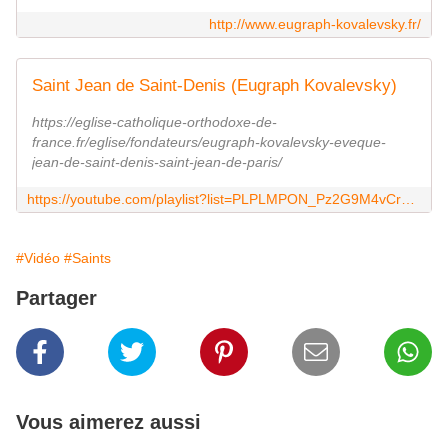
http://www.eugraph-kovalevsky.fr/
Saint Jean de Saint-Denis (Eugraph Kovalevsky)
https://eglise-catholique-orthodoxe-de-
france.fr/eglise/fondateurs/eugraph-kovalevsky-eveque-
jean-de-saint-denis-saint-jean-de-paris/
https://youtube.com/playlist?list=PLPLMPON_Pz2G9M4vCrVBf41Cn48T2h0wU&si=eBtDEDa7o5oew6lO
#Vidéo
#Saints
Partager
Vous aimerez aussi