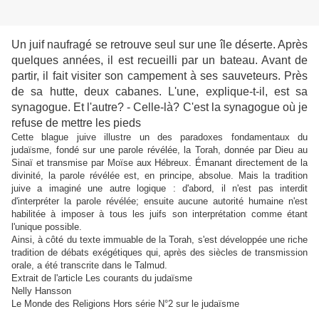
Un juif naufragé se retrouve seul sur une île déserte. Après
quelques années, il est recueilli par un bateau. Avant de
partir, il fait visiter son campement à ses sauveteurs. Près
de sa hutte, deux cabanes. L'une, explique-t-il, est sa
synagogue. Et l'autre? - Celle-là? C'est la synagogue où je
refuse de mettre les pieds
Cette blague juive illustre un des paradoxes fondamentaux du
judaïsme, fondé sur une parole révélée, la Torah, donnée par Dieu au
Sinaï et transmise par Moïse aux Hébreux. Émanant directement de la
divinité, la parole révélée est, en principe, absolue. Mais la tradition
juive a imaginé une autre logique : d'abord, il n'est pas interdit
d'interpréter la parole révélée; ensuite aucune autorité humaine n'est
habilitée à imposer à tous les juifs son interprétation comme étant
l'unique possible.
Ainsi, à côté du texte immuable de la Torah, s'est développée une riche
tradition de débats exégétiques qui, après des siècles de transmission
orale, a été transcrite dans le Talmud.
Extrait de l'article Les courants du judaïsme
Nelly Hansson
Le Monde des Religions Hors série N°2 sur le judaïsme