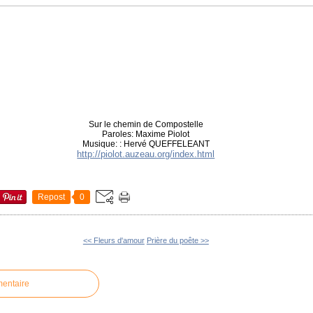
Sur le chemin de Compostelle
Paroles: Maxime Piolot
Musique: : Hervé QUEFFELEANT
http://piolot.auzeau.org/index.html
Repost
0
<< Fleurs d'amour
Prière du poête >>
mentaire