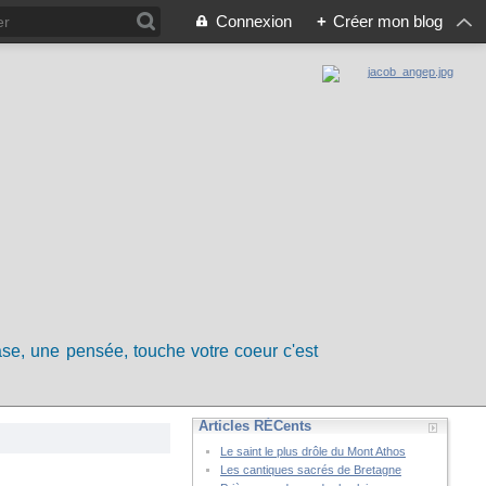
Connexion
+
Créer mon blog
rase, une pensée, touche votre coeur c'est
Articles RÉCents
Le saint le plus drôle du Mont Athos
Les cantiques sacrés de Bretagne