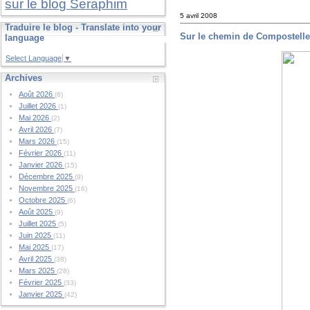
sur le blog Seraphim
5 avril 2008
Traduire le blog - Translate into your
Sur le chemin de Compostell
language
Select Language
▼
Archives
Août 2026
(6)
Juillet 2026
(1)
Mai 2026
(2)
Avril 2026
(7)
Mars 2026
(15)
Février 2026
(11)
Janvier 2026
(15)
Décembre 2025
(9)
Novembre 2025
(16)
Octobre 2025
(6)
Août 2025
(9)
Juillet 2025
(5)
Juin 2025
(11)
Mai 2025
(17)
Avril 2025
(38)
Mars 2025
(28)
Février 2025
(33)
Janvier 2025
(42)