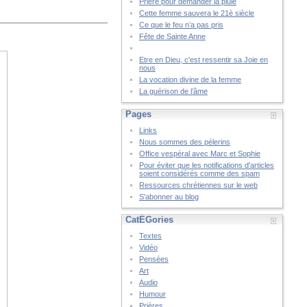
Prière pour demander la pluie
Cette femme sauvera le 21è siècle
Ce que le feu n’a pas pris
Fête de Sainte Anne
Etre en Dieu, c'est ressentir sa Joie en
nous
La vocation divine de la femme
La guérison de l’âme
Pages
Links
Nous sommes des pélerins
Office vespéral avec Marc et Sophie
Pour éviter que les notifications d'articles
soient considérés comme des spam
Ressources chrétiennes sur le web
S'abonner au blog
CatÉGories
Textes
Vidéo
Pensées
Art
Audio
Humour
Prières