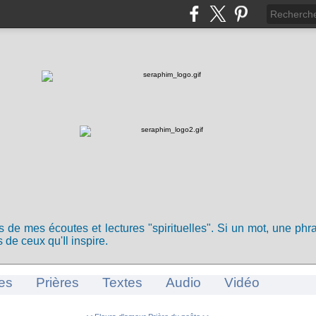
ts de mes écoutes et lectures "spirituelles". Si un mot, une ph
 de ceux qu'Il inspire.
es
Prières
Textes
Audio
Vidéo