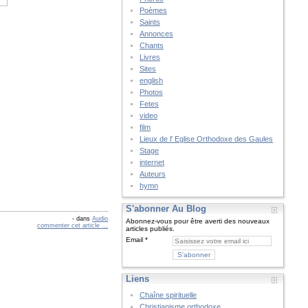
Poèmes
Saints
Annonces
Chants
Livres
Sites
english
Photos
Fetes
video
film
Lieux de l' Eglise Orthodoxe des Gaules
Stage
internet
Auteurs
hymn
S'abonner Au Blog
-
dans
Audio
Abonnez-vous pour être averti des nouveaux
commenter cet article
…
articles publiés.
Email
Liens
Chaîne spirituelle
Christianisme orthodoxe