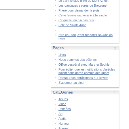
Le saint le plus drôle du Mont Athos
Les cantiques sacrés de Bretagne
Prière pour demander la pluie
Cette femme sauvera le 21è siècle
Ce que le feu n’a pas pris
Fête de Sainte Anne
Etre en Dieu, c'est ressentir sa Joie en
nous
Pages
Links
Nous sommes des pélerins
Office vespéral avec Marc et Sophie
Pour éviter que les notifications d'articles
soient considérés comme des spam
Ressources chrétiennes sur le web
S'abonner au blog
CatÉGories
Textes
Vidéo
Pensées
Art
Audio
Humour
Prières