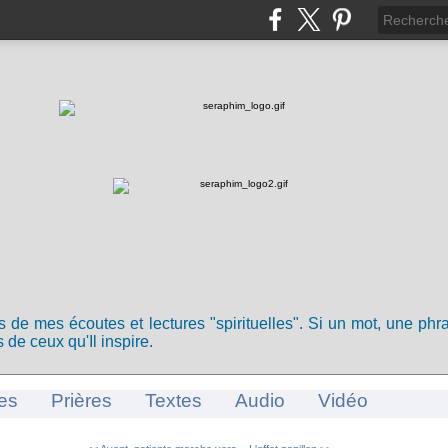
ts de mes écoutes et lectures "spirituelles". Si un mot, une ph
 de ceux qu'Il inspire.
es
Prières
Textes
Audio
Vidéo