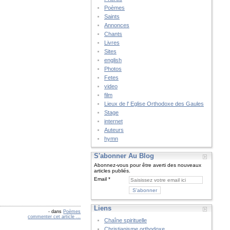
Poèmes
Saints
Annonces
Chants
Livres
Sites
english
Photos
Fetes
video
film
Lieux de l' Eglise Orthodoxe des Gaules
Stage
internet
Auteurs
hymn
S'abonner Au Blog
Abonnez-vous pour être averti des nouveaux
articles publiés.
Email
Liens
-
dans
Poèmes
commenter cet article
…
Chaîne spirituelle
Christianisme orthodoxe