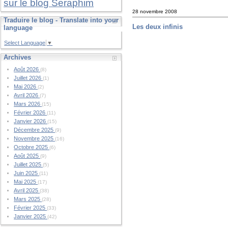
sur le blog Seraphim
28 novembre 2008
Traduire le blog - Translate into your
Les deux infinis
language
Select Language
▼
Archives
Août 2026
(8)
Juillet 2026
(1)
Mai 2026
(2)
Avril 2026
(7)
Mars 2026
(15)
Février 2026
(11)
Janvier 2026
(15)
Décembre 2025
(9)
Novembre 2025
(16)
Octobre 2025
(6)
Août 2025
(9)
Juillet 2025
(5)
Juin 2025
(11)
Mai 2025
(17)
Avril 2025
(38)
Mars 2025
(28)
Février 2025
(33)
Janvier 2025
(42)