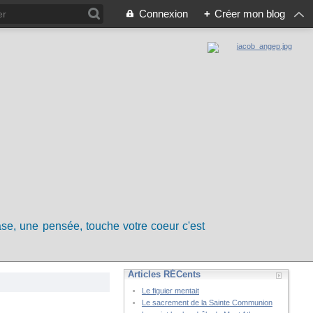
Connexion
+
Créer mon blog
rase, une pensée, touche votre coeur c'est
Articles RÉCents
Le figuier mentait
Le sacrement de la Sainte Communion